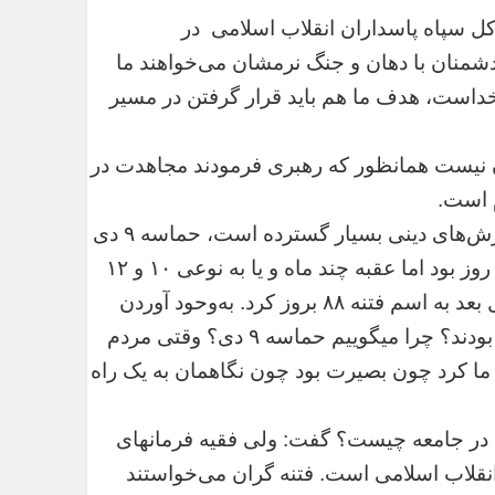
 سپاه پاسداران انقلاب اسلامی در
به سالروز ٩ دی اظهار کرد: دشمنان با دهان و جنگ نرمشان می‌خواهند ما
ن خداست، هدف ما هم باید قرار گرفتن در مسیر
نیست همانظور که رهبری فرمودند مجاهدت در
 است.
فرمانده کل سپاه پاسداران انقلاب اسلامی ادامه داد: ارزش‌های دینی بسیار گسترده است، حماسه ٩ دی
محقق شدن وعده الهی درباره مجاهدت‌ها بود. ٩ دی یک روز بود اما عقبه چند ماه و یا به نوعی ۱۰ و ١٢
سال داشته، فتنه بزرگی از سال ٧٨ شروع شد و ۱۰ سال بعد به اسم فتنه ٨٨ بروز کرد. به‌وحود آوردن
این فتنه و صحنه‌گردانان چه کسانی بودند؟ آنها دنبال چه بودند؟ چرا میگوییم حماسه ٩ دی؟ وقتی مردم
نصیب ما کرد چون بصیرت بود چون نگاهمان به یک راه
 در جامعه چیست؟ گفت: ولی فقیه فرمانهای
انقلاب اسلامی است. فتنه گران می‌خواستند