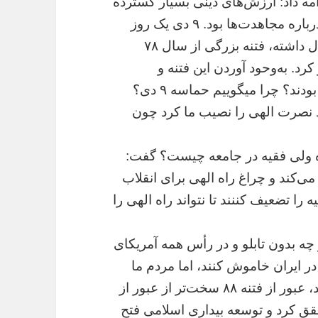
مه داد: ارزش‌های دینی بسیار گسترده
است، حماسه ٩ دی محقق شدن وعده الهی درباره مجاهدت‌ها بود. ٩ دی یک روز
بود اما عقبه چند ماه و یا به نوعی ۱۰ و ١٢ سال داشته، فتنه بزرگی از سال ٧٨
۱۰ سال بعد به اسم فتنه ٨٨ بروز کرد. به‌وحود آوردن این فتنه و
صحنه‌گردانان چه کسانی بودند؟ آنها دنبال چه بودند؟ چرا میگوییم حماسه ٩ دی؟
ند چرا خداوند نصرت الهی را نصیب ما کرد چون
 ولی فقیه در جامعه چیست؟ گفت:
ی‌کند و چراغ راه الهی برای انقلاب
ا تضعیف کننند تا نتواند راه الهی را
 چه بدون تابلو و در رأس همه آمریکای
 در ایران خاموش کنند، اما مردم ما
آگاهانه از این فتنه بزرگ به سلامت عبور کردند، عبور از فتنه ٨٨ سخت‌تر از عبور از
قق کرد و توسعه بیداری اسلامی فتح