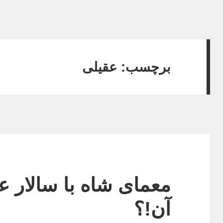
برچسب:
عقیلی
معمای‌ شاه با سالار ع
آن!؟