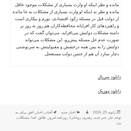
مانده و نظر اینکه او وارث بسیاری از مشکلات موجود غافل
مانده و نظر به اینکه او وارث بسیاری از مشکلات به جا مانده
از دولت قبل در مسئله رکود اقتصادی، تورم و بیکاری است
و راهبردهای کار افزایانه محافظه‌کاران هم روز به روز بر
دامنه مشکلات دولتش می‌افزاید، می‌توان گفت که در
صورت عدم حل مسئله پیش‌رو، این مشکلات می‌تواند
دولتش را به یمن همه درخشش و مقبولیتش به سرنوشتی
دچار سازد آن هم از جنس دولت مستعجل.
دانلود سریال
دانلود موزیک
ارسال
نویسنده
دسته‌ها
برچسب‌ها
ژانویه 25, 2016
اخبار جدید
آفتاب
,
اخبار
,
افق
,
برای
,
به
,
شده
توجه
,
حل
,
خبر جدید
,
رهبری
,
روحانی!
,
روزنامه امروز
,
علائق
,
کند!
,
مشکلات
,
در
یزد: