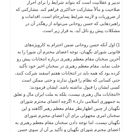
تدبیر و عقلانیت است که بتواند شرایط را برای احراز
صلاحیت و مآلاً مشارکت حداکثری فراهم کند. مشارکتی که
از ضروریات و لازمه شرایط پسابرجام است. اقدامات و
راهبردهایی که حسن روحانی می‌تواند از رهگذر آن در
مشکلات پیش رو نائل آید، به قرار زیر است.
1) اول آنکه حسن روحانی ضمن احترام به کارویژه‌های
قانونی شورای نگهبان، توجه اعضای محترم آن شورا را به
آخرین سخنان مقام معظم رهبری درباره انتخابات پیش رو
جلب نماید. مقام معظم رهبری در سخنان اخیر خود تأکید
کرده بود که همه باید در انتخابات هفتم اسفند شرکت کنند،
حتی کسانی که نظام را قبول ندارند و حتی ممکن است
کسی ایشان را قبول نداشته باشد. ایشان فرمودند:
«انتخابات مال رهبری نیست، بلکه به ملت ایران مال و تعلق
به جمهوری اسلامی دارد.» اگرچه اعضای محترم شورای
نگهبان از چنین اظهارنظر مقام معظم رهبر آگاهند و این
سخنان امری مجهولی برای آن اعضای محترم شورای
نگهبان نیست، اما توجه دادن سخنان مقام معظم رهبری به
اعضای محترم شورای نگهبان و تأکید بر آن از سوی حسن