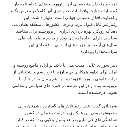
غرب و متحدان منطقه ای آن از تروریست‌های شناسنامه دار
که سابقه جنایت واقدامات ضد بشری آنها کاملا در معرض نگاه
و قضاوت افکار عمومی جهانی است اظهار داشت: این
رفتارغیر قابل قبول غرب و برخی کشورهای منطقه نشان می
دهد که رویکرد بهره برداری ابزاری از تروریسم برای مقاصد
سیاسی دارای ابعاد راهبردی بوده و مردم منطقه باید طی
سال‌های آینده نیز هزینه های انسانی و اقتصادی این
سیاست‌ها را بپردازند.
دبیر شورای عالی امنیت ملی با تاکید بر اراده قاطع روسیه و
ایران برای تداوم همکاری در مبارزه با تروریسم و پشتیبانی از
دولت قانونی سوریه افزود: روسیه هم پیمان ما در جنگ با
تروریسم بوده و در این عرصه در حوزه های سیاسی و نظامی
بخوبی درخشیده است.
شمخانی گفت: علی رغم تلاش‌های گسترده دشمنان برای
مخدوش نمودن این همکاری با درایت رهبران دو کشور
هماهنگی‌های فی مابین در حد بسیار بالایی بوده که در کنار
هزینه های انجام شده فرصت‌ها و موقعیتهایی را برای هر دو