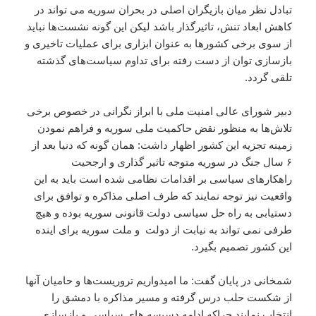
تبادل نظر میان بازیگران اصلی در بحران سوریه می تواند در
کاهش ابعاد تنش، تاثیرگذار باشد لیکن این گونه نشست‌ها نباید
از سوی برخی کشورها به عنوان ابزاری برای عملیات تاخیری و
بازسازی توان از دست رفته برای تداوم سیاست‌های گذشته
تلقی گردد.
دبیر شورای عالی امنیت ملی با ابراز نگرانی در خصوص برخی
تلاش‌ها به منظور نقض حاکمیت ملی سوریه و فراهم نمودن
زمینه تجزیه این کشور اظهار داشت: همان گونه که دنیا بعد از
۶ سال جنگ در سوریه متوجه تاثیر گذاری و ارجحیت
راهکارهای سیاسی بر اقدامات نظامی شده است باید به این
واقعیت نیز توجه نمایند که طرف اصلی مذاکره و توافق برای
دستیابی به راه حل سیاسی دولت قانونی سوریه بوده و هیچ
طرفی نمی تواند به نیابت از دولت و ملت سوریه برای اینده
این کشور تصمیم بگیرد.
شمخانی در پایان گفت: ما امیدواریم تروریست‌ها و حامیان آنها
از شکست حلب درس گرفته و مسیر مذاکره با دمشق را
انتخاب نمایند چراکه ادامه دسیسه های سیاسی و بازسازی