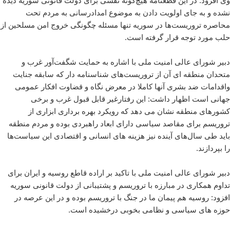
وی افزود: در این قطعنامه هیچ‌گونه نقشی برای دولت قانونی سوریه دیده
نشده و به جای اولویت دادن به موضوع امدادرسانی به مردم تحت
محاصره تروریست‌ها در سوریه تنها مسئله چگونگی خروج امن مسلحین از
حلب مورد توجه قرار گرفته است.
دبیر شورای عالی امنیت ملی با اشاره به حمایت شگفت‌آور غرب و
متحدان منطقه ای آن از تروریست‌های شناسنامه دار که سابقه جنایت
واقدامات ضد بشری آنها کاملا در معرض نگاه و قضاوت افکار عمومی
جهانی است اظهار داشت: این رفتارغیر قابل قبول غرب و برخی
کشورهای منطقه نشان می دهد که رویکرد بهره برداری ابزاری از
تروریسم برای مقاصد سیاسی دارای ابعاد راهبردی بوده و مردم منطقه
باید طی سال‌های آینده نیز هزینه های انسانی و اقتصادی این سیاست‌ها
را بپردازند.
دبیر شورای عالی امنیت ملی با تاکید بر اراده قاطع روسیه و ایران برای
تداوم همکاری در مبارزه با تروریسم و پشتیبانی از دولت قانونی سوریه
افزود: روسیه هم پیمان ما در جنگ با تروریسم بوده و در این عرصه در
حوزه های سیاسی و نظامی بخوبی درخشیده است.