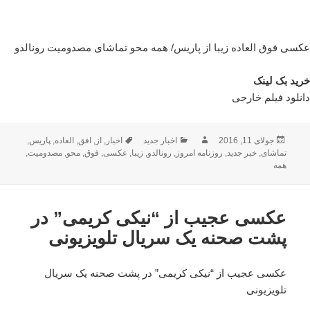
عکسی فوق العاده زیبا از پاریس/ همه محو تماشای مصدومیت رونالدو
خرید بک لینک
دانلود فیلم خارجی
ارسال
نویسنده
دسته‌ها
برچسب‌ها
جولای 11, 2016
اخبار جدید
اخبار
,
از
,
افق
,
العاده
,
پاریس
,
شده
تماشای
,
خبر جدید
,
روزنامه امروز
,
رونالدو
,
زیبا
,
عکسی
,
فوق
,
محو
,
مصدومیت
,
در
همه
عکسی عجیب از “نیکی کریمی” در
پشت صحنه یک سریال تلویزیونی
عکسی عجیب از “نیکی کریمی” در پشت صحنه یک سریال
تلویزیونی