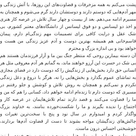
پشت می‌کنم به همه مزخرفات و قضاوت‌های این روزها، با آتش زندگی و
مهر آدم‌هایی که دوستم دارند و دوستشان دارند گرم می‌شوم و همچنان به
مسیرم ادامه می‌دهم. بعد از بیست و چهار سال تلاش در عرصه کار هنری
و اخذ دو لیسانس و دو فوق لیسانس از دانشگاه‌های معتبر کشورم، بی
شک عقل و درایت کافی برای تصمیمات مهم زندگی‌ام دارم، پیمان
قاسم‌خانی هم همیشه بهترین دوست و آدم عزیز زندگی من هست و
خواهد بود و بی اندازه بزرگ و محترم
آن دسته بیمارین روحی که منتظر جنگ بین ما و آزار فرزندمان هستند هم
بی شک در حسرت این آرزو خواهند ماند، به گمانم هر آدم معروفی مثل هر
انسانی حق دارد بخش‌هایی از زندگیش را که دوست دارد در فضای مجازی
به تماشای عموم بگذارد و بخش‌هایی را نه، هرگز با دروغ و دغل زندگی
نکردم و نمی‌کنم و همچنان به روش تلاش و کوشش و جلو رفتنم در
مسیری که دوست دارم تا زنده‌ام ادامه خواهم داد، کسانی را هم که من و
ما را قضاوت می‌کنند و قصد دارند تمام تلاش‌هایمان در عرصه کار و
اجتماع را ندیده بگیرند و ما را شکست‌خورده بنامند، به خداوند بزرگ
واگذار کردم و امیدوارم در سال نود و پنج با سخت‌ترین تغیرات و
چالش‌های زندگیشان مواجه بشوند تا دست از قضاوت آدم‌ها بردارند،
خوشبختی احساس درون ماست.
من بهاره رهنما در این بهار هزار و سیصد و نود و پنج خودم را زن