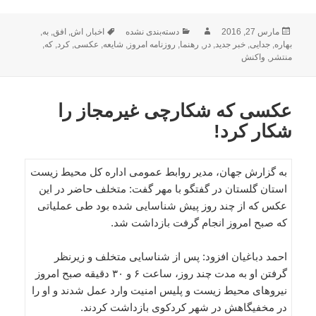
ارسال
نویسنده
دسته‌ها
برچسب‌ها
مارس 27, 2016
دسته‌بندی نشده
اخبار
,
اش
,
افق
,
به
,
شده
بهاره
,
جدایی
,
خبر جدید
,
در
,
رهنما
,
روزنامه امروز
,
شایعه
,
عکسی
,
کرد
,
که
,
در
منتشر
,
واکنش
عکسی که شکارچی غیرمجاز را
شکار کرد!
به گزارش جهان، مدیر روابط عمومی اداره کل محیط زیست
استان گلستان در گفتگو با مهر گفت: متخلف حاضر در این
عکس که از چند روز پیش شناسایی شده بود طی عملیاتی
که صبح امروز انجام گرفت بازداشت شد.
احمد دباغیان افزود: پس از شناسایی متخلف و زیرنظر
گرفتن او به مدت چند روز، ساعت ۶ و ۳۰ دقیقه صبح امروز
نیروهای محیط زیست و پلیس امنیت وارد عمل شدند و او را
در مخفیگاهش در شهر کردکوی بازداشت کردند.