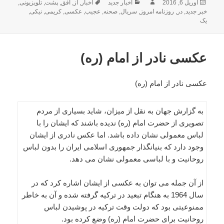
ارسال
نویسنده
دسته‌ها
برچسب‌ها
آوریل 6, 2016
اخبار جدید
اخبار
,
از
,
افق
,
پشت
,
تلویزیونی
,
شده
خبر جدید
,
در
,
روزنامه امروز
,
سریال
,
صحنه
,
عجیب
,
عکسی
,
کریمی
,
نیکی
,
در
یک
عکسی نادر از امام (ره)
عکسی نادر از امام (ره)
به گزارش جهان به نقل از میزان، شاید بسیاری از مردم
تصویری از حضرت امام (ره) ندیده باشند که ایشان را با
لباس معمولی نشان داده باشد. اما عکس نادری از ایشان
وجود دارد که بنیانگذار جمهوری اسلامی ایران را بدون لباس
روحانیت و با لباسی معمولی نشان می دهد.
از آن جمله می توان به عکسی از ایشان اشاره کرد که در
سال 1964 به هنگام تبعید در ترکیه گرفته شده و آن به خاطر
ممنوعیتی بود که دولت وقت ترکیه در پوشیدن لباس
روحانیت برای حضرت امام (ره) وضع کرده بود.