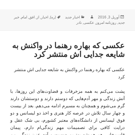
ارسال
نویسنده
دسته‌ها
برچسب‌ها
آوریل 3, 2016
اخبار جدید
(ره)
,
اخبار
,
از
,
افق
,
امام
,
خبر
شده
جدید
,
روزنامه امروز
,
عکسی
,
نادر
در
عکسی که بهاره رهنما در واکنش به
شایعه جدایی اش منتشر کرد
عکسی که بهاره رهنما در واکنش به شایعه جدایی اش منتشر
کرد
پشت می‌کنم به همه مزخرفات و قضاوت‌های این روزها، با
آتش زندگی و مهر آدم‌هایی که دوستم دارند و دوستشان دارند
گرم می‌شوم و همچنان به مسیرم ادامه می‌دهم. بعد از بیست
و چهار سال تلاش در عرصه کار هنری و اخذ دو لیسانس و دو
فوق لیسانس از دانشگاه‌های معتبر کشورم، بی شک عقل و
درایت کافی برای تصمیمات مهم زندگی‌ام دارم، پیمان
قاسم‌خانی هم همیشه بهترین دوست و آدم عزیز زندگی من