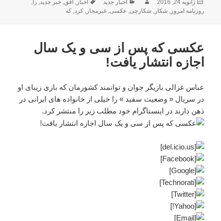
ارسال
نویسنده
دسته‌ها
برچسب‌ها
ژانویه 24, 2016
اخبار جدید
اخبار
,
افق
,
خبر جدید
,
را
,
شده
روزنامه امروز
,
شکار
,
شکارچی
,
عکسی
,
غیرمجاز
,
کرد
,
که
در
عکسی که پس از سی و یک سال
اجازه انتشار یافت!
عباس غزالی بازیگر جوان و توانمند کشورمان که بازی زیبای او
در سریال « وضعیت سفید » را خیلی از خانواده های ایرانی در
ذهن دارند در اینستاگرام خود مطلب زیر را منتشر کرد.