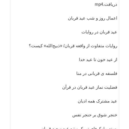
دریافت.mp4
اعمال روز و شب عید قربان
عید قربان در روایات
روایات متفاوت از واقعه قربان/ «ذبیح‌الله» کیست؟
از عيد خون تا عيد خدا
فلسفه ی قربانی در منا
فضلیت نماز عید قربان در قرآن
عید مشترک همه ادیان
خنجر شوق بر حنجر نفس
بسته پیامک‌های تبریک ویژه عید سعید قربان