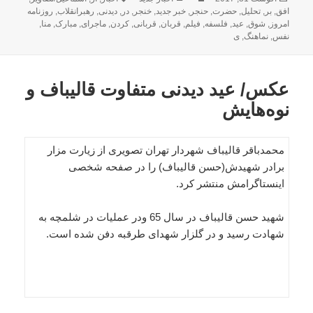
شده
افق
,
بر
,
تحلیل
,
حضرت
,
حنجر
,
خبر جدید
,
خنجر
,
در
,
دیدنی
,
رهبرانقلاب
,
روزنامه
در
امروز
,
شوق
,
عید
,
فلسفه
,
فیلم
,
قربان
,
قربانی
,
کردن
,
ماجرای
,
مبارک
,
منا
,
نفس
,
نماهنگ
,
ی
عکس/ عید دیدنی متفاوت قالیباف و
نوه‌هایش
محمدباقر قالیباف شهردار تهران تصویری از زیارت مزار
برادر شهیدش(حسن قالیباف) را در صفحه شخصی
اینستاگرامش منتشر کرد.
شهید حسن قالیباف در سال 65 ودر عملیات در شلمچه به
شهادت رسید و در گلزار شهدای طرقبه دفن شده است.