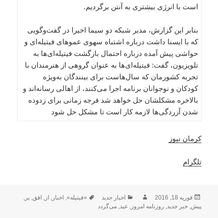
است با انرژی بیشتری به آنتن برگردیم.
بنابر این گزارش، مدیر شبکه دو سیما اخیرا در گفت‌و‌گویی
که با ایسنا داشت درباره اشتباه سهوی عموهای فیتیله‌ای و
حواشی پیش آمده درباره احتمال بازگشت فیتیله‌ای‌ها به
تلویزیون، گفت: فیتیله‌ای‌ها به عنوان گروهی از هنرمندان با
تجربه کشورمان که سال‌هاست برای بینندگان به‌ویژه
کودکان و نوجوانان برنامه اجرا می‌کنند، از اهالی رسانه‌اند و
بالاخره مشکلشان حل خواهد شد فرجه زمانی برای زدوده
شدن آزردگی‌ها لازمه کار است تا مشکل حل شود
کرمان نیوز
تلگرام
ارسال
نویسنده
دسته‌ها
برچسب‌ها
فوریه 18, 2016
اخبار جدید
«فیتیله»
,
اخبار
,
از
,
افق
,
بر
,
شده
پیش
,
خبر جدید
,
روزنامه امروز
,
عید
,
می‌گردد
در