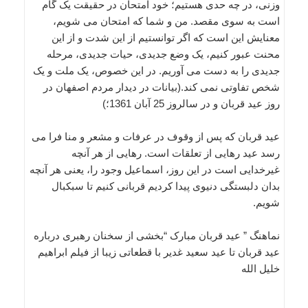
وزنی، در چه حدی هستیم؛ خود امتحان در حقیقت یک گام
است به سوی مقصد. من و شما که امتحان می شویم،
معنایش این است که اگر توانستیم از این شدت و از این
محنت عبور کنیم، یک وضع جدیدی، حیات جدیدی، مرحله
جدیدی را به دست می آوریم. در این خصوص، یک ملت و یک
شخص تفاوتی نمی کند.(بيانات در ديدار مردم اصفهان در
روز عيد قربان و در سالروز 25 آبان 1361؛)
عید قربان که پس از وقوف در عرفات و مشعر و منا فرا مى
رسد عید رهایى از تعلقات است. رهایى از هر آنچه
غیرخدایى است در این روز، اسماعیل وجود را، یعنى هر آنچه
بدان دلبستگى دنیوى پیدا کردیم قربانى کنیم تا سبکبال
شویم.
نماهنگ ” عید قربان مبارک “بخشی از سخنان رهبری درباره
عید قربان تا عید سعید غدیر با قطعاتی زیبا از فیلم ابراهیم
خلیل الله