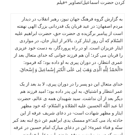
کردن حضرت اسماعیل/تصاویر +فیلم
به گزارش گروه فرهنگ جهان نیوز، رهبر انقلاب در دیدار
مردم اصفهان: در عید قربان یک قدردانی بزرگ الهی نهفته
است از پیامبر برگزیده ی حضرت حق، حضرت ابراهیم علیه
السّلام که آن روز ایثار کرد. بالاتر از ایثار جان، در مواردی
ایثار عزیزان است. او در راه پروردگار، به دست خود عزیزی
را قربان می کرد؛ آن هم فرزند جوانی که خدای متعال بعد از
عمری انتظار، در دوران پیری به او داده بود؛ که فرمود:
«الْحَمْدُ لِلَّهِ الَّذِی وَهَبَ لِی عَلَی الْکبَرِ إِسْماعِیلَ وَ إِسْحاقَ.
خدای متعال این دو پسر را در دوران پیری، لا بد بعد از یک
عمر انتظار و اشتیاق، به این پدر داده بود؛ امید فرزند هم
دیگر بعد از آن نداشت. سید شهیدان همه ی عالم، حضرت
ابا عبد اللَّه الحسین علیه الصّلاة و السّلام- که خود مظهر
ایثار و مظهر شهادت است- در دعای شریف عرفه از این
حادثه یاد می کند؛«و ممسک یدی ابراهیم عن ذبح ابنه بعد کبر
سنّه و فناء عمره»؛ این در دعای مبارک امام حسین در عرفه
است که دیروز مؤمنین موفق شدند، این دعا را خواندند.