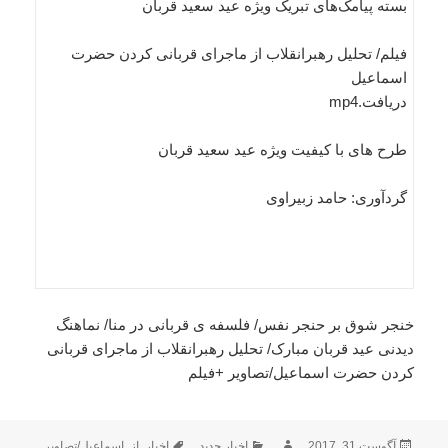
بسته پیامک‌های تبریک ویژه عید سعید قربان
فیلم/ تحلیل رهبرانقلاب از ماجرای قربانی کردن حضرت
اسماعیل
دریافت.mp4
طرح های با کیفیت ویژه عید سعید قربان
گردآوری: حامد زبیراوی
خنجر شوق بر حنجر نفس/ فلسفه ی قربانی در منا/ نماهنگ
دیدنی عید قربان مبارک/ تحلیل رهبرانقلاب از ماجرای قربانی
کردن حضرت اسماعیل/تصاویر +فیلم
ارسال
نویسنده
دسته‌ها
برچسب‌ها
آگوست 31, 2017
اخبار جدید
اخبار
,
از
,
اسماعیل/تصاویر
,