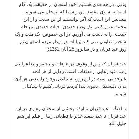
وزنی، در چه حدی هستیم؛ خود امتحان در حقیقت یک گام
است به سوی مقصد. من و شما که امتحان می شویم،
معنایش این است که اگر توانستیم از این شدت و از این
محنت عبور کنیم، یک وضع جدیدی، حیات جدیدی، مرحله
جدیدی را به دست می آوریم. در این خصوص، یک ملت و یک
شخص تفاوتی نمی کند.(بيانات در ديدار مردم اصفهان در
روز عيد قربان و در سالروز 25 آبان 1361؛)
عید قربان که پس از وقوف در عرفات و مشعر و منا فرا مى
رسد عید رهایى از تعلقات است. رهایى از هر آنچه
غیرخدایى است در این روز، اسماعیل وجود را، یعنى هر آنچه
بدان دلبستگى دنیوى پیدا کردیم قربانى کنیم تا سبکبال
شویم.
نماهنگ ” عید قربان مبارک “بخشی از سخنان رهبری درباره
عید قربان تا عید سعید غدیر با قطعاتی زیبا از فیلم ابراهیم
خلیل الله