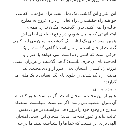
این ایثار و این گذشت، یک نماد است برای مؤمنانی که می
خواهند راه حقیقت را، راه تعالی را، راه عروج به مدارج
عالیه را طی کنند. بدون گذشت، امکان ندارد. همه ی
امتحانهائی که ما می شویم، در واقع نقطه ی اصلی اش
همین است؛ پای یک ایثار و یک گذشت به میان می آید. گاهی
گذشت از جان است، از مال است؛ گاهی گذشت از یک
حرفی است که کسی زده است، می خواهد با اصرار و
لجاجت پای آن حرف بایستد؛ گاهی گذشت از عزیزان است؛
فرزندان، کسان. امتحان یعنی عبور از وادی محنت. یک
محنتی را، یک شدتی را جلوی پای یک انسانی یا یک ملتی می
گذارند؛
حامد زبیراوی
عبور از این محنت، امتحان است. اگر توانست عبور کند، به
آن منزل مقصود می رسد؛ اگر نتوانست- نتوانست استعداد
مندرج در وجود خود را بروز دهد، نتوانست بر هوای نفس
غالب بیاید و عبور کند- می ماند؛ امتحان این است. امتحان
الهی برای این نیست که خدا ما را بشناسد، ببیند ما در چه