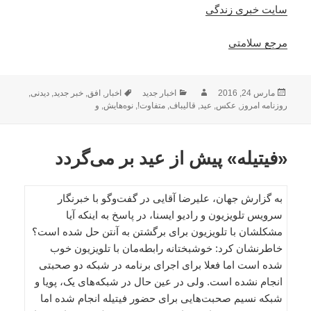
سایت خبری زندگی
مرجع سلامتی
ارسال
نویسنده
دسته‌ها
برچسب‌ها
مارس 24, 2016
اخبار جدید
اخبار
,
افق
,
خبر جدید
,
دیدنی
,
شده
روزنامه امروز
,
عکس
,
عید
,
قالیباف
,
متفاوت!
,
نوه‌هایش
,
و
در
«فیتیله» پیش از عید بر می‌گردد
به گزارش جهان، علیرضا آقایی در گفت‌وگو با خبرنگار
سرویس تلویزیون و رادیو ایسنا، در پاسخ به اینکه آیا
مشکلشان با تلویزیون برای برگشتن به آنتن حل شده است؟
خاطرنشان کرد: خوشبختانه رابطه‌مان با تلویزیون خوب
شده است اما فعلا برای اجرای برنامه در شبکه دو صحبتی
انجام نشده است. ولی در عین حال در شبکه‌های یک، پویا و
شبکه نسیم صحبت‌هایی برای حضور فیتیله انجام شده اما