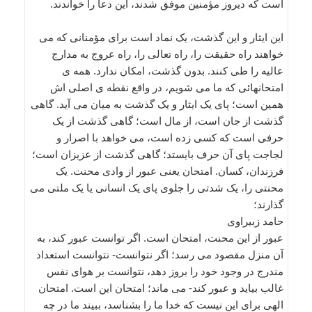
است که دیروز مؤمنین موفق شدند، این دعا را خواندند.
این ایثار و این گذشت، یک نماد است برای مؤمنانی که می
خواهند راه حقیقت را، راه تعالی را، راه عروج به مدارج
عالیه را طی کنند. بدون گذشت، امکان ندارد. همه ی
امتحانهائی که ما می شویم، در واقع نقطه ی اصلی اش
همین است؛ پای یک ایثار و یک گذشت به میان می آید. گاهی
گذشت از جان است، از مال است؛ گاهی گذشت از یک
حرفی است که کسی زده است، می خواهد با اصرار و
لجاجت پای آن حرف بایستد؛ گاهی گذشت از عزیزان است؛
فرزندان، کسان. امتحان یعنی عبور از وادی محنت. یک
محنتی را، یک شدتی را جلوی پای یک انسانی یا یک ملتی می
گذارند؛
حامد زبیراوی
عبور از این محنت، امتحان است. اگر توانست عبور کند، به
آن منزل مقصود می رسد؛ اگر نتوانست- نتوانست استعداد
مندرج در وجود خود را بروز دهد، نتوانست بر هوای نفس
غالب بیاید و عبور کند- می ماند؛ امتحان این است. امتحان
الهی برای این نیست که خدا ما را بشناسد، ببیند ما در چه