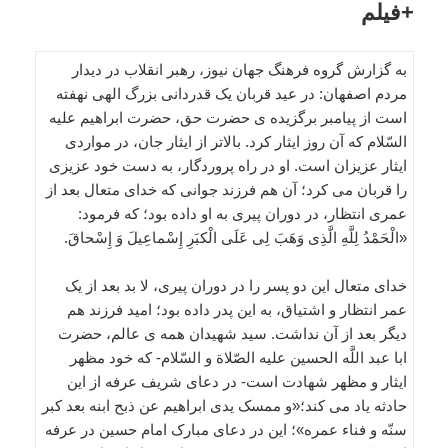
+فیلم
به گزارش گروه فرهنگ جهان نیوز، رهبر انقلاب در دیدار
مردم اصفهان: در عید قربان یک قدردانی بزرگ الهی نهفته
است از پیامبر برگزیده ی حضرت حق، حضرت ابراهیم علیه
السّلام که آن روز ایثار کرد. بالاتر از ایثار جان، در مواردی
ایثار عزیزان است. او در راه پروردگار، به دست خود عزیزی
را قربان می کرد؛ آن هم فرزند جوانی که خدای متعال بعد از
عمری انتظار، در دوران پیری به او داده بود؛ که فرمود:
«الْحَمْدُ لِلَّهِ الَّذِی وَهَبَ لِی عَلَی الْکبَرِ إِسْماعِیلَ وَ إِسْحاقَ.
خدای متعال این دو پسر را در دوران پیری، لا بد بعد از یک
عمر انتظار و اشتیاق، به این پدر داده بود؛ امید فرزند هم
دیگر بعد از آن نداشت. سید شهیدان همه ی عالم، حضرت
ابا عبد اللَّه الحسین علیه الصّلاة و السّلام- که خود مظهر
ایثار و مظهر شهادت است- در دعای شریف عرفه از این
حادثه یاد می کند؛«و ممسک یدی ابراهیم عن ذبح ابنه بعد کبر
سنّه و فناء عمره»؛ این در دعای مبارک امام حسین در عرفه