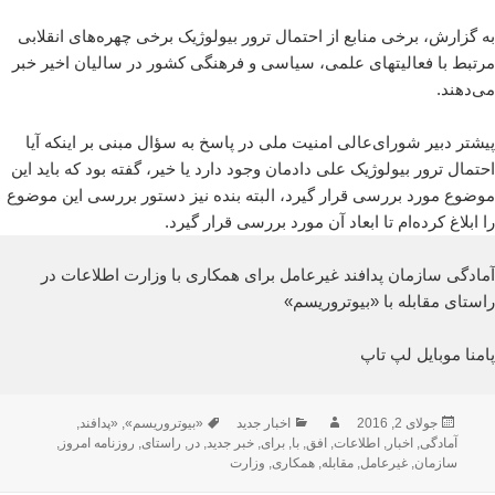
به گزارش، برخی منابع از احتمال ترور بیولوژیک برخی چهره‌های انقلابی
مرتبط با فعالیتهای علمی، سیاسی و فرهنگی کشور در سالیان اخیر خبر
می‌دهند.
پیشتر دبیر شورای‌عالی امنیت ملی در پاسخ به سؤال مبنی بر اینکه آیا
احتمال ترور بیولوژیک علی دادمان وجود دارد یا خیر، گفته بود که باید این
موضوع مورد بررسی قرار گیرد، البته بنده نیز دستور بررسی این موضوع
را ابلاغ کرده‌ام تا ابعاد آن مورد بررسی قرار گیرد.
آمادگی سازمان پدافند غیرعامل برای همکاری با وزارت اطلاعات در
راستای مقابله با «بیوتروریسم»
پامنا موبایل لپ تاپ
ارسال
نویسنده
دسته‌ها
برچسب‌ها
جولای 2, 2016
اخبار جدید
«بیوتروریسم»
,
«پدافند
,
شده
آمادگی
,
اخبار
,
اطلاعات
,
افق
,
با
,
برای
,
خبر جدید
,
در
,
راستای
,
روزنامه امروز
,
در
سازمان
,
غیرعامل
,
مقابله
,
همکاری
,
وزارت