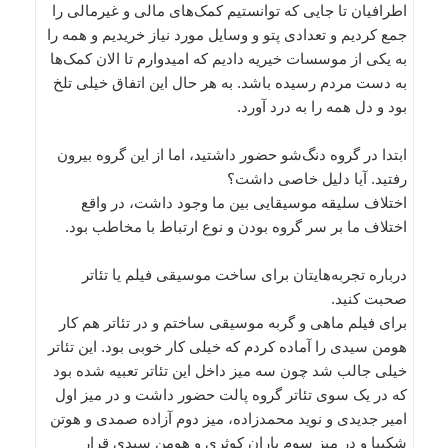
اطرافیان تا جایی که توانستیم کمک‌های مالی و غیرمالی را
جمع کردیم و تعدادی پتو و وسایل مورد نیاز خریدیم و همه را
به یکی از موسسات خیریه دادیم که امیدوارم تا الان کمک‌ها
به دست مردم رسیده باشد. به هر حال این اتفاق خیلی تلخ
بود و دل همه ‌را به درد آورد.
ابتدا در گروه دنگ‌شو حضور داشتید، اما از این گروه بیرون
رفتید. آیا دلیل خاصی داشت؟
اختلاف سلیقه‌‌ موسیقایی بین ما وجود داشت، در واقع
اختلاف ما بر سر گروه بودن و نوع ارتباط با مخاطب بود.
درباره تجربه‌هایتان برای ساخت موسیقی فیلم یا تئاتر
صحبت کنید.
برای فیلم ماهی و گربه موسیقی ساختم و در تئاتر هم کار
هومن سیدی را آماده کردم که خیلی کار خوبی بود. این تئاتر
خیلی جالب شد چون سه میز داخل این تئاتر تعبیه شده بود
که در یک سوی تئاتر گروه پالت حضور داشت و در میز اول
امیر جدیدی و نوید محمدزاده، میز دوم آزاده صمدی و هوتن
شکیبا و در میز سوم باران کوثری و هومن سیدی قرار