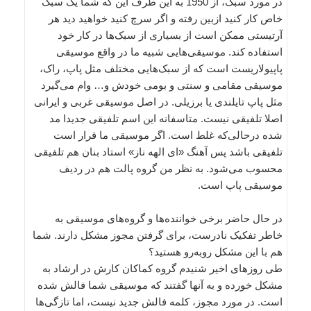
در مورد سبک، از 1950 به این طرف این که شما یک سبک
خاص کار کنید ازبین رفته و اگر سرچ کنید خواهید دید هر
آرتیستی ممکن است از بسیاری از سبک‌ها در کار خود
استفاده کند. موسیقی‌هایی شبیه ما در واقع موسیقی
پاپیولاریست است که از سبک‌هایی مختلف مثل پاپ، راک،
موسیقی مقامی و سنتی و بومی خودش و… وام می‌گیرد
مثل پاپ تایلندی یا برزیلی. در اصل موسیقی غربی و ایرانی
اصلا تلفیقی نیست. متاسفانه این اسم تلفیقی جدیدا مد
شده درحالی‌که غلط است. اگر موسیقی ما قرار است
تلفیقی باشد پس آهنگ «ای الهه ناز» استاد بنان هم تلفیقی
محسوب می‌شود. به نظر من گروه پالت هم در ردیف
موسیقی پاپ است.
در حال حاضر برخی خواننده‌ها و گروه‌های موسیقی به
خاطر تفکیک نادرست، برای گرفتن مجوز مشکل دارند. شما
هم با این مشکل روبه‌رو هستید؟
طی روزهای اخیر شنیدم گروه کماکان کارش در ارشاد به
مشکل خورده و به آنها گفتند که موسیقی شما فالش شده
است. در مورد مجوز، کلمه فالش جدید نیست، اما تاز‌گی‌ها