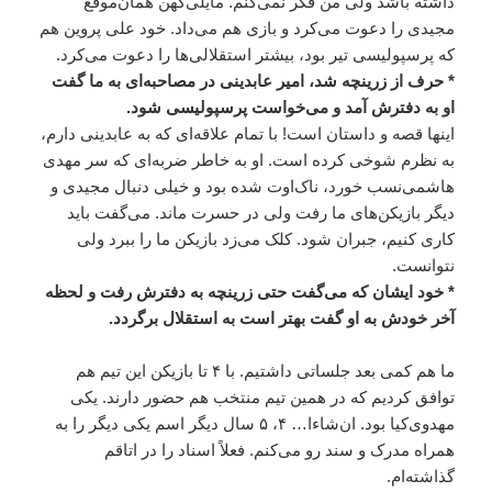
داشته باشد ولی من فکر نمی‌کنم. مایلی‌کهن همان‌موقع
مجیدی را دعوت می‌کرد و بازی هم می‌داد. خود علی پروین هم
که پرسپولیسی تیر بود، بیشتر استقلالی‌ها را دعوت می‌کرد.
* حرف از زرینچه شد، امیر عابدینی در مصاحبه‌ای به ما گفت
او به دفترش آمد و می‌خواست پرسپولیسی شود.
اینها قصه و داستان است! با تمام علاقه‌ای که به عابدینی دارم،
به نظرم شوخی کرده است. او به خاطر ضربه‌ای که سر مهدی
هاشمی‌نسب خورد، ناک‌اوت شده بود و خیلی دنبال مجیدی و
دیگر بازیکن‌های ما رفت ولی در حسرت ماند. می‌گفت باید
کاری کنیم، جبران شود. کلک می‌زد بازیکن ما را ببرد ولی
نتوانست.
* خود ایشان که می‌گفت حتی زرینچه به دفترش رفت و لحظه
آخر خودش به او گفت بهتر است به استقلال برگردد.
ما هم کمی بعد جلساتی داشتیم. با ۴ تا بازیکن این تیم هم
توافق کردیم که در همین تیم منتخب هم حضور دارند. یکی
مهدوی‌کیا بود. ان‌شا‌ءا… ۴، ۵ سال دیگر اسم یکی دیگر را به
همراه مدرک و سند رو می‌کنم. فعلاً اسناد را در اتاقم
گذاشته‌ام.