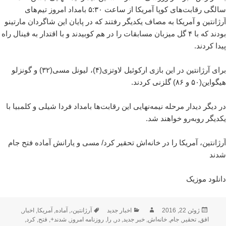
سالگی رقابت‌های کوپا آمریکا از ساعت ۵:۳۰ بامداد امروز تیم‌های
آرژانتین و آمریکا به مصاف یکدیگر رفتند که در پایان این شاگردان مارتینو
بودند که با ۴ گل میزبان مسابقات را در هم کوبیدند و با اقتدار به فینال راه
پیدا کردند.
برای آرژانتین در این بازی ارکوئیل لاوتزی(۴)، لیونل مسی(۳۲) و گونزلو
هیگواین(۵۰ و ۸۶) گلزنی کردند.
در دیگر دیدار مرحله نیمه‌نهایی این رقابت‌ها بامداد فردا شیلی و کلمبیا با
یکدیگر روبه‌رو خواهند شد.
آرژانتین، آمریکا را در خانه‌اش تحقیر کرد/ مسی و یارانش آماده فتح جام
شدند
دانلود موزیک
ارسال
نویسنده
دسته‌ها
برچسب‌ها
ژوئن 22, 2016
اخبار جدید
آرژانتین،
,
آماده
,
آمریکا
,
اخبار
,
شده
افق
,
تحقیر
,
جام
,
خانه‌اش
,
خبر جدید
,
در
,
را
,
روزنامه امروز
,
شدند+
,
فتح
,
کرد
,