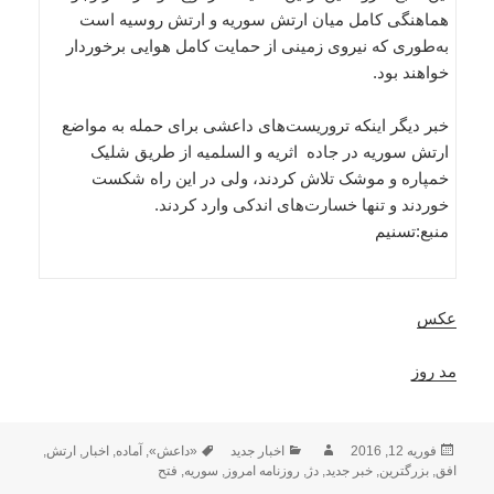
هماهنگی کامل میان ارتش سوریه و ارتش روسیه است
به‌طوری که نیروی زمینی از حمایت کامل هوایی برخوردار
خواهند بود.
خبر دیگر اینکه تروریست‌های داعشی برای حمله به مواضع
ارتش سوریه در جاده اثریه و السلمیه از طریق شلیک
خمپاره و موشک تلاش کردند،‌ ولی در این راه شکست
خوردند و تنها خسارت‌های اندکی وارد کردند.
منبع:تسنیم
عکس
مد روز
ارسال
نویسنده
دسته‌ها
برچسب‌ها
فوریه 12, 2016
اخبار جدید
«داعش»
,
آماده
,
اخبار
,
ارتش
,
شده
افق
,
بزرگترین
,
خبر جدید
,
دژ
,
روزنامه امروز
,
سوریه
,
فتح
در