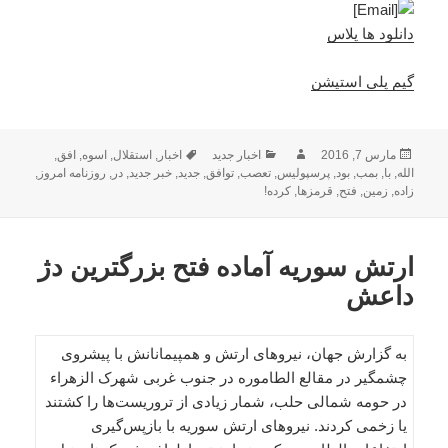
دانلود ها پلاس
گیم پلی استیشن
ارسال
نویسنده
دسته‌ها
برچسب‌ها
مارس 7, 2016
اخبار جدید
اخبار
,
استقلال
,
اسوه
,
افق
,
شده
الله
,
با
,
بمب
,
بود
,
پرسپولیس
,
تعصب
,
توافق
,
جدید
,
خبر جدید
,
در
,
روزنامه امروز
,
در
زاده
,
زمین
,
فتح
,
قرمزها
,
کرده!
ارتش سوریه آماده فتح بزرگترین دژ
داعش
به گزارش جهان، نیروهای ارتش و همپیمانانش با پیشروی
چشمگیر در مقالع الطاموره در جنوب غربی شهرک الزهراء
در حومه شمالی حلب، شمار زیادی از تروریست‌ها را کشتند
یا زخمی کردند. نیروهای ارتش سوریه با بازپس‌گیری