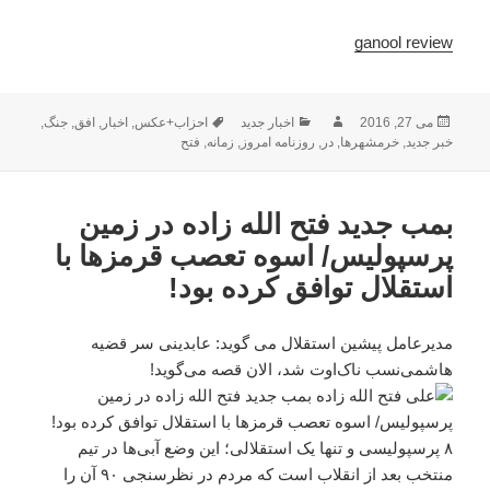
ganool review
ارسال
نویسنده
دسته‌ها
برچسب‌ها
می 27, 2016
اخبار جدید
احزاب+عکس
,
اخبار
,
افق
,
جنگ
,
شده
خبر جدید
,
خرمشهرها
,
در
,
روزنامه امروز
,
زمانه
,
فتح
در
بمب جدید فتح الله زاده در زمین
پرسپولیس/ اسوه تعصب قرمزها با
استقلال توافق کرده بود!
مدیرعامل پیشین استقلال می گوید: عابدینی سر قضیه
هاشمی‌نسب ناک‌اوت شد، الان قصه می‌گوید!
۸ پرسپولیسی و تنها یک استقلالی‌؛ این وضع آبی‌ها در تیم
منتخب بعد از انقلاب است که مردم در نظرسنجی ۹۰ آن را