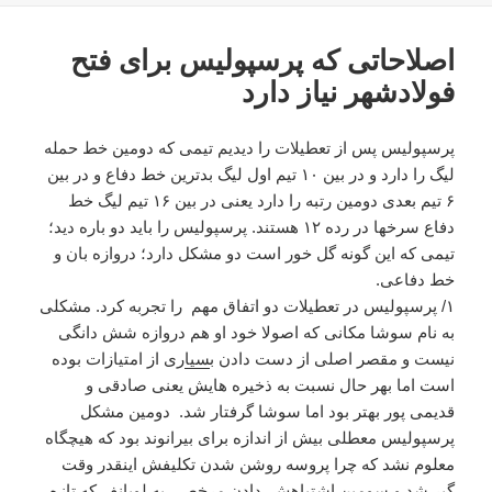
اصلاحاتی که پرسپولیس برای فتح
فولادشهر نیاز دارد
پرسپولیس پس از تعطیلات را دیدیم تیمی که دومین خط حمله
لیگ را دارد و در بین ۱۰ تیم اول لیگ بدترین خط دفاع و در بین
۶ تیم بعدی دومین رتبه را دارد یعنی در بین ۱۶ تیم لیگ خط
دفاع سرخها در رده ۱۲ هستند. پرسپولیس را باید دو باره دید؛
تیمی که این گونه گل خور است دو مشکل دارد؛ دروازه بان و
خط دفاعی.
۱/ پرسپولیس در تعطیلات دو اتفاق مهم را تجربه کرد. مشکلی
به نام سوشا مکانی که اصولا خود او هم دروازه شش دانگی
نیست و مقصر اصلی از دست دادن ب
سیا
ری از امتیازات بوده
است اما بهر حال نسبت به ذخیره هایش یعنی صادقی و
قدیمی پور بهتر بود اما سوشا گرفتار شد. دومین مشکل
پرسپولیس معطلی بیش از اندازه برای بیرانوند بود که هیچگاه
معلوم نشد که چرا پروسه روشن شدن تکلیفش اینقدر وقت
گیر شد و سومین اشتباهش دادن مرخصی به لوبانف که تازه