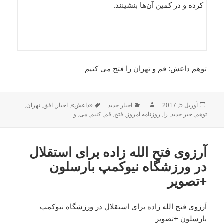
کرده و در کمین آن‌ها بنشینند.
توهم داعش: قم و تهران را فتح می کنیم
ارسال
نویسنده
دسته‌ها
برچسب‌ها
آوریل 5, 2017
اخبار جدید
«داعش»
,
اخبار
,
افق
,
تهران
,
شده
توهم
,
خبر جدید
,
را
,
روزنامه امروز
,
فتح
,
قم
,
کنیم
,
می
,
و
در
آرزوی فتح الله زاده برای استقلال
در ورزشگاه نیوکمپ بارسلون
+تصویر
آرزوی فتح الله زاده برای استقلال در ورزشگاه نیوکمپ
بارسلون +تصویر