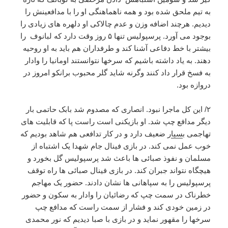
به تیم ملحق شده بود و همه ناهماهنگی او را با مدافعینش را
دیدیم. هرچند اضافه وزن و عدم چالاکی او دلهره های زیادی را
بوجود می آورد. پرسپولیس تنها ۵ روز وقت دارد که لبانوف را
بیشتر با خط دفاعی آشنا کند و طرفداران هم باید به او روحیه
دهند. به یاد داشته باشیم که سرخها نتوانستند اومانیا را وادار
به فسخ قرار داد کنند وگرنه شاید گلر محبوب برانکو امروز در
دروازه بود.
۲/ این کل ماجرا نبود. انصاری که مصدوم شد بابک حاتمی بار
دیگر مدافع چپ شد. او بازیکنی است راست پا که قابلیت های
تهاجمی ب
سیا
ر ضعیف دارد و در کار تدافعی هم شاهد بودیم که
خوب عمل نمی کند. در بازی فینال جام شهدا یک اشتباه از
مسلمان و نفوذ صبائی ها باعث شد پرسپولیس گل بخورد و
هیچگاه نتواند جبران کند. در بازی فینال صبائی ها راه توقف
پرسپولیس را به سپاهانی ها نشان دادند. حضور یک مهاجم
خطرناک در سمت چپ که رضائیان را وادار به سکون و حضور
در زمین خودی کند و فشار از سمت راست که مدافع چپ
سرخها را مقهور نماید و در بازی با صبا دیدیم که نور محمدی