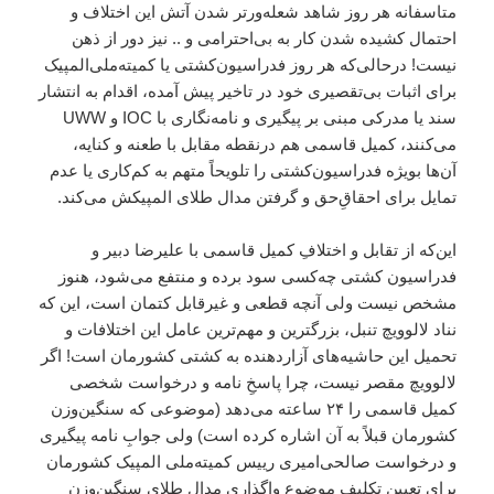
متاسفانه هر روز شاهد شعله‌ورتر شدن آتش این اختلاف و
احتمال کشیده شدن کار به بی‌احترامی و .. نیز دور از ذهن
نیست! درحالی‌که هر روز فدراسیون‌کشتی یا کمیته‌ملی‌المپیک
برای اثبات بی‌تقصیری خود در تاخیر پیش آمده، اقدام به انتشار
سند یا مدرکی مبنی بر پیگیری و نامه‌نگاری با IOC و UWW
می‌کنند، کمیل قاسمی هم درنقطه مقابل با طعنه و کنایه،
آن‌ها بویژه فدراسیون‌کشتی را تلویحاً متهم به کم‌کاری یا عدم
تمایل برای احقاقِ‌حق و گرفتن مدال طلای المپیکش می‌کند.
این‌که از تقابل و اختلافِ کمیل قاسمی با علیرضا دبیر و
فدراسیون‌ کشتی چه‌کسی سود برده و منتفع می‌شود، هنوز
مشخص نیست ولی آنچه قطعی و غیرقابل کتمان است، این که
نناد لالوویچ تنبل، بزرگترین و مهم‌ترین عامل این اختلافات و
تحمیل این حاشیه‌های آزاردهنده به کشتی کشورمان است! اگر
لالوویچ مقصر نیست، چرا پاسخِ نامه و درخواست شخصی
کمیل قاسمی را ۲۴ ساعته می‌دهد (موضوعی که سنگین‌وزن
کشورمان قبلاً به آن اشاره کرده است) ولی جوابِ نامه پیگیری
و درخواست صالحی‌امیری رییس کمیته‌ملی المپیک کشورمان
برای تعیین تکلیف موضوع واگذاری مدال طلای سنگین‌وزن