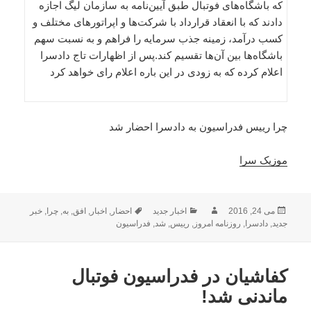
که باشگاه‌های فوتبال طبق آیین‌نامه به سازمان لیگ اجازه
دادند که با انعقاد قرارداد با شرکت‌ها و اپراتورهای مختلف و
کسب درآمد، زمینه جذب سرمایه را فراهم و به نسبت سهم
باشگاه‌ها بین آن‌ها تقسیم کند.پس از اظهارات تاج دادسرا
اعلام کرده که به زودی در این باره اعلام رای خواهد کرد
چرا رییس فدراسیون به دادسرا احضار شد
موزیک سرا
ارسال
نویسنده
دسته‌ها
برچسب‌ها
می 24, 2016
اخبار جدید
احضار
,
اخبار
,
افق
,
به
,
چرا
,
خبر
شده
جدید
,
دادسرا
,
روزنامه امروز
,
رییس
,
شد
,
فدراسیون
در
کفاشیان در فدراسیون فوتبال
ماندنی شد!