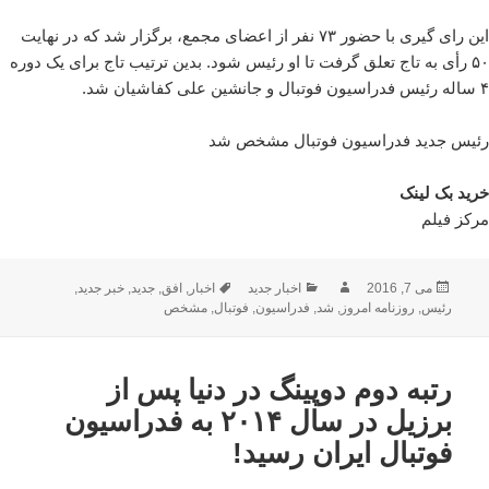
این رای گیری با حضور ۷۳ نفر از اعضای مجمع، برگزار شد که در نهایت
۵۰ رأی به تاج تعلق گرفت تا او رئیس شود. بدین ترتیب تاج برای یک دوره
۴ ساله رئیس فدراسیون فوتبال و جانشین علی کفاشیان شد.
رئیس جدید فدراسیون فوتبال مشخص شد
خرید بک لینک
مرکز فیلم
ارسال
نویسنده
دسته‌ها
برچسب‌ها
می 7, 2016
اخبار جدید
اخبار
,
افق
,
جدید
,
خبر جدید
,
شده
رئیس
,
روزنامه امروز
,
شد
,
فدراسیون
,
فوتبال
,
مشخص
در
رتبه دوم دوپینگ در دنیا پس از
برزیل در سال ۲۰۱۴ به فدراسیون
فوتبال ایران رسید!