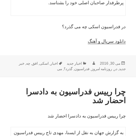
پرطرفدار صاحبان اصلی خود را بشناسد.
در فدراسیون اسکی چه می گذرد؟
دانلود سریال و آهنگ
ارسال
نویسنده
دسته‌ها
برچسب‌ها
می 30, 2016
اخبار جدید
اخبار
,
اسکی
,
افق
,
چه
,
خبر
شده
جدید
,
در
,
روزنامه امروز
,
فدراسیون
,
گذرد؟
,
می
در
چرا رییس فدراسیون به دادسرا
احضار شد
چرا رییس فدراسیون به دادسرا احضار شد
به گزارش جهان به نقل از ایسنا، مهدی تاج رییس فدراسیون