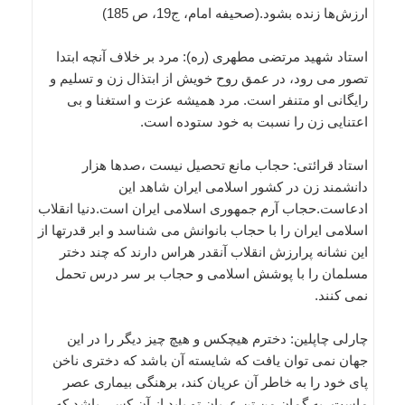
ارزش‌ها زنده بشود.(صحیفه امام، ج19، ص 185)
استاد شهید مرتضی مطهری (ره): مرد بر خلاف آنچه ابتدا
تصور می رود، در عمق روح خویش از ابتذال زن و تسلیم و
رایگانی او متنفر است. مرد همیشه عزت و استغنا و بی
اعتنایی زن را نسبت به خود ستوده است.
استاد قرائتی: حجاب مانع تحصیل نیست ،صدها هزار
دانشمند زن در کشور اسلامی ایران شاهد این
ادعاست.حجاب آرم جمهوری اسلامی ایران است.دنیا انقلاب
اسلامی ایران را با حجاب بانوانش می شناسد و ابر قدرتها از
این نشانه پرارزش انقلاب آنقدر هراس دارند که چند دختر
مسلمان را با پوشش اسلامی و حجاب بر سر درس تحمل
نمی کنند.
چارلی چاپلین: دخترم هیچکس و هیچ چیز دیگر را در این
جهان نمی توان یافت که شایسته آن باشد که دختری ناخن
پای خود را به خاطر آن عریان کند، برهنگی بیماری عصر
ماست، به گمان من تن عریان تو باید از آن کسی باشد که