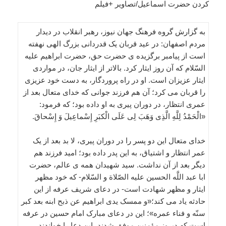
کردن حضرت اسماعیل/تصاویر +فیلم
به گزارش گروه فرهنگ جهان نیوز، رهبر انقلاب در دیدار
مردم اصفهان: در عید قربان یک قدردانی بزرگ الهی نهفته
است از پیامبر برگزیده ی حضرت حق، حضرت ابراهیم علیه
السّلام که آن روز ایثار کرد. بالاتر از ایثار جان، در مواردی
ایثار عزیزان است. او در راه پروردگار، به دست خود عزیزی
را قربان می کرد؛ آن هم فرزند جوانی که خدای متعال بعد از
عمری انتظار، در دوران پیری به او داده بود؛ که فرمود:
«الْحَمْدُ لِلَّهِ الَّذِی وَهَبَ لِی عَلَی الْکبَرِ إِسْماعِیلَ وَ إِسْحاقَ.
خدای متعال این دو پسر را در دوران پیری، لا بد بعد از یک
عمر انتظار و اشتیاق، به این پدر داده بود؛ امید فرزند هم
دیگر بعد از آن نداشت. سید شهیدان همه ی عالم، حضرت
ابا عبد اللَّه الحسین علیه الصّلاة و السّلام- که خود مظهر
ایثار و مظهر شهادت است- در دعای شریف عرفه از این
حادثه یاد می کند؛«و ممسک یدی ابراهیم عن ذبح ابنه بعد کبر
سنّه و فناء عمره»؛ این در دعای مبارک امام حسین در عرفه
است که دیروز مؤمنین موفق شدند، این دعا را خواندند.