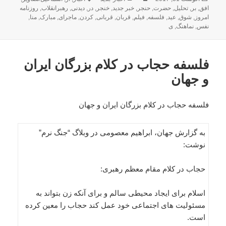
شده
افق
,
بر
,
تحلیل
,
حضرت
,
حنجر
,
خبر جدید
,
خنجر
,
در
,
دیدنی
,
رهبرانقلاب
,
روزنامه
در
امروز
,
شوق
,
عید
,
فلسفه
,
فیلم
,
قربان
,
قربانی
,
کردن
,
ماجرای
,
مبارک
,
منا
,
نفس
,
نماهنگ
,
ی
فلسفه حجاب در کلام بزرگان ایران
و جهان
فلسفه حجاب در کلام بزرگان ایران و جهان
به گزارش جهان، ابراهیم معصومی در وبلاگ “جنگ نرم”
نوشت:
حجاب در کلام مقام معظم رهبری:
اسلام برای ایجاد محیطی سالم و برای آنکه زن بتواند به
مسئولیت های اجتماعی خود عمل کند حجاب را معین کرده
است.