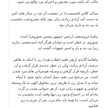
حالت که باشد مورد تقدیس و احترام مرد واقع می شود.
سالی کلاین (فمنیست): در حقیقت آن چه در سال های اخیر
به دست آمد آزادی زیادی زنان نبود بلکه مشروعیت بخشیدن
به بی بند و باری مردان بود.
نیکیتا خروشچف (رئیس جمهور پیشین شوروی): آینده
شوروی در خطر است و جوانان هرگز آتیه امیدبخشی ندارند
زیرا بی بند و بار و اسیر شهوات گشته اند.
ماهاتما گاندی (رهبر فقید انقلاب هند): زن با اینکه به ظاهر
درصدد آزادی برآمد، ولی در خطر جدیدی قرار گرفت و آن
خطر، بازیچه قرار گرفتن و وسیله هوسرانی های مرد شدن
است. من ترجیح می دهم، نسل انسان نابود شود تا اینکه
بماند و با تبدیل زن یا ظریف ترین مخلوق الهی به یک وسیله
عیاشی و شهوت رانی مرد، از هر حیوانی پست تر گردد.
مادام که در اجتماع وجود زن تنها وقف لذت بخشیدن به
مردان است، ما همه باید بنام مرد، سر از شرم به زیر
افکنیم.