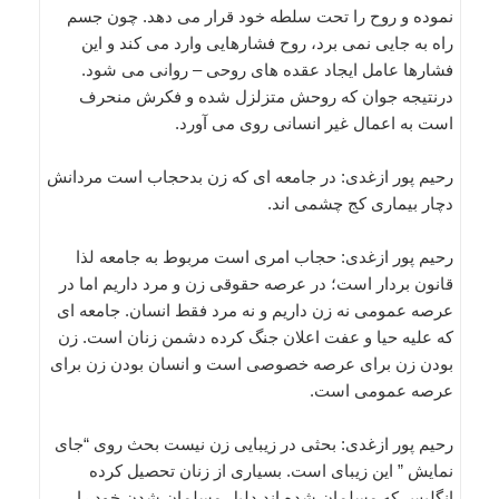
نموده و روح را تحت سلطه خود قرار می دهد. چون جسم
راه به جایی نمی برد، روح فشارهایی وارد می کند و این
فشارها عامل ایجاد عقده های روحی – روانی می شود.
درنتیجه جوان که روحش متزلزل شده و فکرش منحرف
است به اعمال غیر انسانی روی می آورد.
رحیم پور ازغدی: در جامعه ای که زن بدحجاب است مردانش
دچار بیماری کج چشمی اند.
رحیم پور ازغدی: حجاب امری است مربوط به جامعه لذا
قانون بردار است؛ در عرصه حقوقی زن و مرد داریم اما در
عرصه عمومی نه زن داریم و نه مرد فقط انسان. جامعه ای
که علیه حیا و عفت اعلان جنگ کرده دشمن زنان است. زن
بودن زن برای عرصه خصوصی است و انسان بودن زن برای
عرصه عمومی است.
رحیم پور ازغدی: بحثی در زیبایی زن نیست بحث روی “جای
نمایش ” این زیبای است. بسیاری از زنان تحصیل کرده
انگلیس که مسلمان شده اند دلیل مسلمان شدن خود را