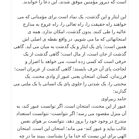
است که دیروز مؤمنین موفق شدند، این دعا را خواندند.
این ایثار و این گذشت، یک نماد است برای مؤمنانی که می
خواهند راه حقیقت را، راه تعالی را، راه عروج به مدارج
عالیه را طی کنند. بدون گذشت، امکان ندارد. همه ی
امتحانهائی که ما می شویم، در واقع نقطه ی اصلی اش
همین است؛ پای یک ایثار و یک گذشت به میان می آید. گاهی
گذشت از جان است، از مال است؛ گاهی گذشت از یک
حرفی است که کسی زده است، می خواهد با اصرار و
لجاجت پای آن حرف بایستد؛ گاهی گذشت از عزیزان است؛
فرزندان، کسان. امتحان یعنی عبور از وادی محنت. یک
محنتی را، یک شدتی را جلوی پای یک انسانی یا یک ملتی می
گذارند؛
حامد زبیراوی
عبور از این محنت، امتحان است. اگر توانست عبور کند، به
آن منزل مقصود می رسد؛ اگر نتوانست- نتوانست استعداد
مندرج در وجود خود را بروز دهد، نتوانست بر هوای نفس
غالب بیاید و عبور کند- می ماند؛ امتحان این است. امتحان
الهی برای این نیست که خدا ما را بشناسد، ببیند ما در چه