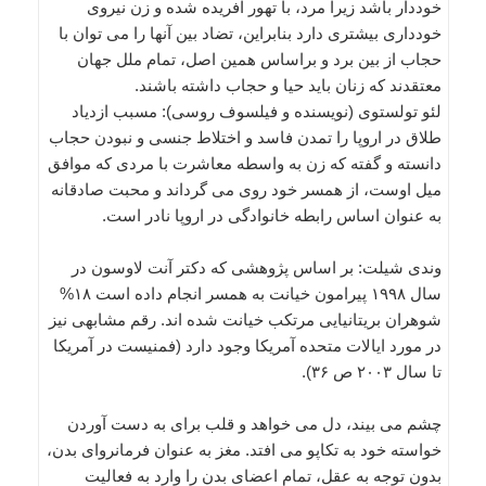
خوددار باشد زیرا مرد، با تهور آفریده شده و زن نیروی
خودداری بیشتری دارد بنابراین، تضاد بین آنها را می توان با
حجاب از بین برد و براساس همین اصل، تمام ملل جهان
معتقدند که زنان باید حیا و حجاب داشته باشند.
لئو تولستوی (نویسنده و فیلسوف روسی): مسبب ازدیاد
طلاق در اروپا را تمدن فاسد و اختلاط جنسی و نبودن حجاب
دانسته و گفته که زن به واسطه معاشرت با مردی که موافق
میل اوست، از همسر خود روی می گرداند و محبت صادقانه
به عنوان اساس رابطه خانوادگی در اروپا نادر است.
وندی شیلت: بر اساس پژوهشی که دکتر آنت لاوسون در
سال ۱۹۹۸ پیرامون خیانت به همسر انجام داده است ۱۸%
شوهران بریتانیایی مرتکب خیانت شده اند. رقم مشابهی نیز
در مورد ایالات متحده آمریکا وجود دارد (فمنیست در آمریکا
تا سال ۲۰۰۳ ص ۳۶).
چشم می بیند، دل می خواهد و قلب برای به دست آوردن
خواسته خود به تکاپو می افتد. مغز به عنوان فرمانروای بدن،
بدون توجه به عقل، تمام اعضای بدن را وارد به فعالیت