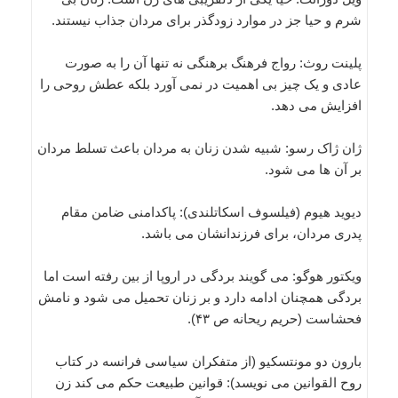
شرم و حیا جز در موارد زودگذر برای مردان جذاب نیستند.
پلینت روث: رواج فرهنگ برهنگی نه تنها آن را به صورت
عادی و یک چیز بی اهمیت در نمی آورد بلکه عطش روحی را
افزایش می دهد.
ژان ژاک رسو: شبیه شدن زنان به مردان باعث تسلط مردان
بر آن ها می شود.
دیوید هیوم (فیلسوف اسکاتلندی): پاکدامنی ضامن مقام
پدری مردان، برای فرزندانشان می باشد.
ویکتور هوگو: می گویند بردگی در اروپا از بین رفته است اما
بردگی همچنان ادامه دارد و بر زنان تحمیل می شود و نامش
فحشاست (حریم ریحانه ص ۴۳).
بارون دو مونتسکیو (از متفکران سیاسی فرانسه در کتاب
روح القوانین می نویسد): قوانین طبیعت حکم می کند زن