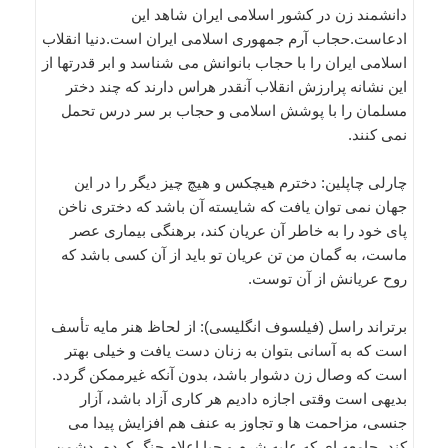
دانشمند زن در کشور اسلامی ایران شاهد این
ادعاست.حجاب آرم جمهوری اسلامی ایران است.دنیا انقلاب
اسلامی ایران را با حجاب بانوانش می شناسد و ابر قدرتها از
این نشانه پرارزش انقلاب آنقدر هراس دارند که چند دختر
مسلمان را با پوشش اسلامی و حجاب بر سر درس تحمل
نمی کنند.
چارلی چاپلین: دخترم هیچکس و هیچ چیز دیگر را در این
جهان نمی توان یافت که شایسته آن باشد که دختری ناخن
پای خود را به خاطر آن عریان کند، برهنگی بیماری عصر
ماست، به گمان من تن عریان تو باید از آن کسی باشد که
روح عریانش از آن توست.
برتراند راسل (فیلسوف انگلیسی): از لحاظ هنر مایه تأسف
است که به آسانی بتوان به زنان دست یافت و خیلی بهتر
است که وصال زن دشوار باشد، بدون آنکه غیرممکن گردد.
بدیهی است وقتی اجازه دادیم هر کاری آزاد باشد، آزار
جنسی، مزاحمت ها و تجاوز به عنف هم افزایش پیدا می
کند، جامعه ای که علیه شرم و حیا اعلام جنگ کرده، دشمن