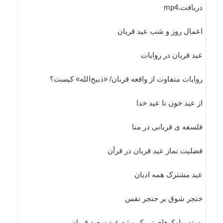
دریافت.mp4
اعمال روز و شب عید قربان
عید قربان در روایات
روایات متفاوت از واقعه قربان/ «ذبیح‌الله» کیست؟
از عيد خون تا عيد خدا
فلسفه ی قربانی در منا
فضلیت نماز عید قربان در قرآن
عید مشترک همه ادیان
خنجر شوق بر حنجر نفس
بسته پیامک‌های تبریک ویژه عید سعید قربان