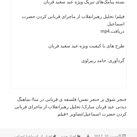
بسته پیامک‌های تبریک ویژه عید سعید قربان
فیلم/ تحلیل رهبرانقلاب از ماجرای قربانی کردن حضرت
اسماعیل
دریافت.mp4
طرح های با کیفیت ویژه عید سعید قربان
گردآوری: حامد زبیراوی
خنجر شوق بر حنجر نفس/ فلسفه ی قربانی در منا/ نماهنگ
دیدنی عید قربان مبارک/ تحلیل رهبرانقلاب از ماجرای قربانی
کردن حضرت اسماعیل/تصاویر +فیلم
ارسال
نویسنده
دسته‌ها
برچسب‌ها
آگوست 31, 2017
اخبار جدید
اخبار
,
از
,
اسماعیل/تصاویر
,