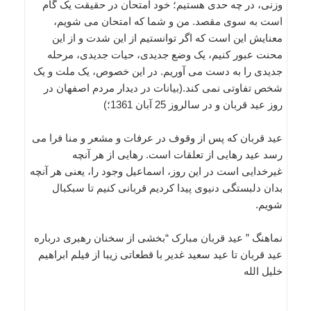
وزنی، در چه حدی هستیم؛ خود امتحان در حقیقت یک گام
است به سوی مقصد. من و شما که امتحان می شویم،
معنایش این است که اگر توانستیم از این شدت و از این
محنت عبور کنیم، یک وضع جدیدی، حیات جدیدی، مرحله
جدیدی را به دست می آوریم. در این خصوص، یک ملت و یک
شخص تفاوتی نمی کند.(بيانات در ديدار مردم اصفهان در
روز عيد قربان و در سالروز 25 آبان 1361؛)
عید قربان که پس از وقوف در عرفات و مشعر و منا فرا مى
رسد عید رهایى از تعلقات است. رهایى از هر آنچه
غیرخدایى است در این روز، اسماعیل وجود را، یعنى هر آنچه
بدان دلبستگى دنیوى پیدا کردیم قربانى کنیم تا سبکبال
شویم.
نماهنگ ” عید قربان مبارک “بخشی از سخنان رهبری درباره
عید قربان تا عید سعید غدیر با قطعاتی زیبا از فیلم ابراهیم
خلیل الله