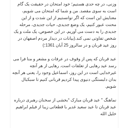
وزنی، در چه حدی هستیم؛ خود امتحان در حقیقت یک گام
است به سوی مقصد. من و شما که امتحان می شویم،
معنایش این است که اگر توانستیم از این شدت و از این
محنت عبور کنیم، یک وضع جدیدی، حیات جدیدی، مرحله
جدیدی را به دست می آوریم. در این خصوص، یک ملت و یک
شخص تفاوتی نمی کند.(بيانات در ديدار مردم اصفهان در
روز عيد قربان و در سالروز 25 آبان 1361؛)
عید قربان که پس از وقوف در عرفات و مشعر و منا فرا مى
رسد عید رهایى از تعلقات است. رهایى از هر آنچه
غیرخدایى است در این روز، اسماعیل وجود را، یعنى هر آنچه
بدان دلبستگى دنیوى پیدا کردیم قربانى کنیم تا سبکبال
شویم.
نماهنگ ” عید قربان مبارک “بخشی از سخنان رهبری درباره
عید قربان تا عید سعید غدیر با قطعاتی زیبا از فیلم ابراهیم
خلیل الله