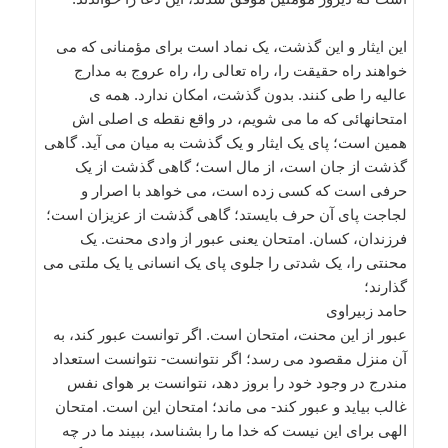
این ایثار و این گذشت، یک نماد است برای مؤمنانی که می
خواهند راه حقیقت را، راه تعالی را، راه عروج به مدارج
عالیه را طی کنند. بدون گذشت، امکان ندارد. همه ی
امتحانهائی که ما می شویم، در واقع نقطه ی اصلی اش
همین است؛ پای یک ایثار و یک گذشت به میان می آید. گاهی
گذشت از جان است، از مال است؛ گاهی گذشت از یک
حرفی است که کسی زده است، می خواهد با اصرار و
لجاجت پای آن حرف بایستد؛ گاهی گذشت از عزیزان است؛
فرزندان، کسان. امتحان یعنی عبور از وادی محنت. یک
محنتی را، یک شدتی را جلوی پای یک انسانی یا یک ملتی می
گذارند؛
حامد زبیراوی
عبور از این محنت، امتحان است. اگر توانست عبور کند، به
آن منزل مقصود می رسد؛ اگر نتوانست- نتوانست استعداد
مندرج در وجود خود را بروز دهد، نتوانست بر هوای نفس
غالب بیاید و عبور کند- می ماند؛ امتحان این است. امتحان
الهی برای این نیست که خدا ما را بشناسد، ببیند ما در چه