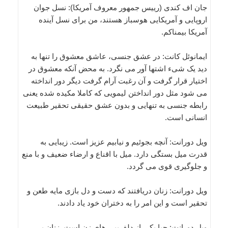
جان اف کندی (رییس جمهور معروف آمریکا): نسل جوان
اروپایی و آمریکایی هوسباز هستند، من برای نسل آینده
آمریکا بیمناکم.
ایمانوئل کانت: در عشق جنسی، عاشق معشوق را تنها به
دید یک شیء اشتها آور می نگرد. به محض آنکه معشوق در
اختیار قرار گرفت و آن رغبت آرام گرفت دیگر دور انداخته
می شود مثل دور انداختن لیمویی که کاملا مکیده شده یعنی
رابطه جنسی به تنهایی و بدون عشق حقیقی تحقیر طبیعت
انسانی است.
ویل دورانت: آنچه بجوئیم و نیابیم عزیز است. زیبایی به
قدرت میل بستگی دارد. میل با اقناع و ارضاء ضعیف و با منع
و جلوگیری قوی می گردد.
ویل دورانت: زنان دریافتند که دست و دل بازی مایه طعن و
تحقیر است و این امر را به دختران خود یاد دادند.
ویل دورانت: حیا یکی از دلفریبی های زن است. زنان بی