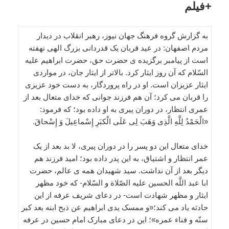
+فیلم
به گزارش گروه فرهنگ جهان نیوز، رهبر انقلاب در دیدار
مردم اصفهان: در عید قربان یک قدردانی بزرگ الهی نهفته
است از پیامبر برگزیده ی حضرت حق، حضرت ابراهیم علیه
السّلام که آن روز ایثار کرد. بالاتر از ایثار جان، در مواردی
ایثار عزیزان است. او در راه پروردگار، به دست خود عزیزی
را قربان می کرد؛ آن هم فرزند جوانی که خدای متعال بعد از
عمری انتظار، در دوران پیری به او داده بود؛ که فرمود:
«الْحَمْدُ لِلَّهِ الَّذِی وَهَبَ لِی عَلَی الْکبَرِ إِسْماعِیلَ وَ إِسْحاقَ.
خدای متعال این دو پسر را در دوران پیری، لا بد بعد از یک
عمر انتظار و اشتیاق، به این پدر داده بود؛ امید فرزند هم
دیگر بعد از آن نداشت. سید شهیدان همه ی عالم، حضرت
ابا عبد اللَّه الحسین علیه الصّلاة و السّلام- که خود مظهر
ایثار و مظهر شهادت است- در دعای شریف عرفه از این
حادثه یاد می کند؛«و ممسک یدی ابراهیم عن ذبح ابنه بعد کبر
سنّه و فناء عمره»؛ این در دعای مبارک امام حسین در عرفه