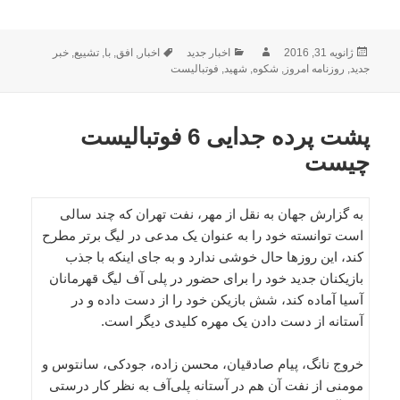
ارسال
نویسنده
دسته‌ها
برچسب‌ها
ژانویه 31, 2016
اخبار جدید
اخبار
,
افق
,
با
,
تشییع
,
خبر
شده
جدید
,
روزنامه امروز
,
شکوه
,
شهید
,
فوتبالیست
در
پشت پرده جدایی 6 فوتبالیست
چیست
به گزارش جهان به نقل از مهر، نفت تهران که چند سالی
است توانسته خود را به عنوان یک مدعی در لیگ برتر مطرح
کند، این روزها حال خوشی ندارد و به جای اینکه با جذب
بازیکنان جدید خود را برای حضور در پلی آف لیگ قهرمانان
آسیا آماده کند، شش بازیکن خود را از دست داده و در
آستانه از دست دادن یک مهره کلیدی دیگر است.
خروج نانگ، پیام صادقیان، محسن زاده، جودکی، سانتوس و
مومنی از نفت آن هم در آستانه پلی‌آف به نظر کار درستی