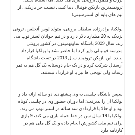
ثروتمندترین بازیکن فوتبال دنیا کسی نیست جز بازیکنی از
تیم های پایه ای لسترسیتی!
بولکیا، برادرزاده سلطان برونئی، متولد لوس آنجلس، ثروتی
نزدیک به 20 میلیارد دلار دارد و در تیم جوانان لستر توپ می
زند. سال 2009 باشگاه ساوتهمپتون در کشور برونئی
مدرسه فوتبالی دایر کرد اما حاضر نشد با بولکیا قرارداد
ببندد. این بازیکن ثروتمند سال 2013 در تست باشگاه
آرسنال شرکت کرد و در یک جام دوستانه یک گل هم به ثمر
رساند ولی توپچی ها نیز با او قرارداد نبستند.
سپس باشگاه چلسی به وی پیشنهادی دو ساله ارائه داد و
بولکیا آن را پذیرفت؛ اما دوران حضور وی در چلسی کوتاه
بود و او حالا با قراردادی سه ساله در لستر توپ می زند.
بولکیا با 19 سال سن در خط حمله بازی می کند، 9 بازی
برای تیم ملی کشورش انجام داده و یک گل ملی هم در
کارنامه دارد.