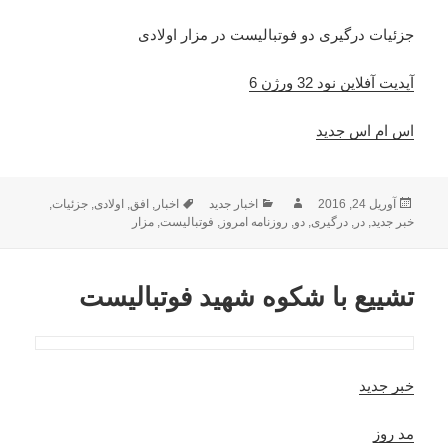
جزئیات درگیری دو فوتبالیست در مزار اولادی
آپدیت آفلاین نود 32 ورژن 6
اس ام اس جدید
ارسال
نویسنده
دسته‌ها
برچسب‌ها
آوریل 24, 2016
اخبار جدید
اخبار
,
افق
,
اولادی
,
جزئیات
,
شده
خبر جدید
,
در
,
درگیری
,
دو
,
روزنامه امروز
,
فوتبالیست
,
مزار
در
تشییع با شکوه شهید فوتبالیست
خبر جدید
مد روز