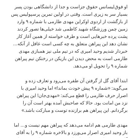
او فوق‌لیسانس حقوق جزاست و جدا از دانشگاهی بودن پسر
بسیار سر به زیری است. وقتی در اولین تمرین پرسپولیس پس
از بازگشت از اردوی اوکراین مهدی طارمی با شماره ۹ وارد
زمین چمن ورزشگاه شهید کاظمی شد خیلی‌ها تصور کردند
پشت پرده خبرهایی است و طرف خواسته از همین آغاز کار
نشان دهد این پیراهن متعلق به چه کسی است غافل از آنکه…
خبردار شدیم وحید امیری که در تیم ملی نیز همبازی مهدی
طارمی است به محض دیدن این بازیکن در رختکن تیم پیراهن
شماره ۹ را تحویل او می‌دهد.
ابتدا آقای گل از گرفتن آن طفره می‌رود و تعارف زده و
می‌گوید: «شماره ۹ پیش خودت بماند!» اما وحید امیری با
اصرار حرف طارمی را قطع می‌کند: «مهدی‌جان! این پیراهن
نزد من امانت بود. حالا که صاحبش آمده بهتر است آن را
برگردانم. این پیراهن هم برازنده توست و مبارکت باشد.»
مهدی طارمی هم ادامه می‌دهد که پیراهن مهم نیست و… اما
باز وحید امیری اصرار می‌ورزد و بالاخره شماره ۹ را به آقای