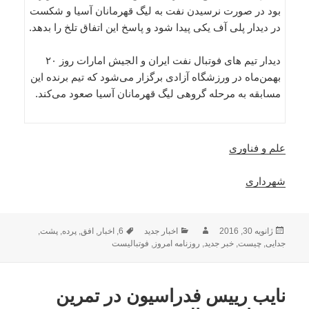
بود در صورت نرسیدن نفت به لیگ قهرمانان آسیا و شکست
در دیدار پلی آف یکی پیدا شود و پاسخ این اتفاق تلخ را بدهد.
دیدار تیم های فوتبال نفت ایران و الجیش امارات روز ۲۰
بهمن‌ماه در ورزشگاه آزادی برگزار می‌شود که تیم برنده این
مسابقه به مرحله گروهی لیگ قهرمانان آسیا صعود می‌کند.
علم و فناوری
شهرداری
ارسال
نویسنده
دسته‌ها
برچسب‌ها
ژانویه 30, 2016
اخبار جدید
6
,
اخبار
,
افق
,
پرده
,
پشت
,
شده
جدایی
,
چیست
,
خبر جدید
,
روزنامه امروز
,
فوتبالیست
در
نایب رییس فدراسیون در تمرین