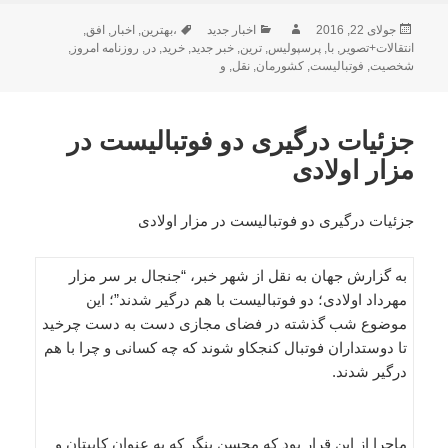
ارسال
نویسنده
دسته‌ها
برچسب‌ها
جولای 22, 2016
اخبار جدید
،بهترین
,
اخبار
,
افق
,
شده
انتقالات+تصویر
,
با
,
پرسپولیس
,
ترین
,
خبر جدید
,
خرید
,
در
,
روزنامه امروز
,
در
شخصیت
,
فوتبالیست
,
کشورمان
,
نقل
,
و
جزئیات درگیری دو فوتبالیست در
مزار اولادی
جزئیات درگیری دو فوتبالیست در مزار اولادی
به گزارش جهان به نقل از شهر خبر، “جنجال بر سر مزار
مهرداد اولادی؛ دو فوتبالیست با هم درگیر شدند”؛ این
موضوع شب گذشته در فضای مجازی دست به دست چرخید
تا دوستداران فوتبال کنجکاو شوند که چه کسانی و چرا با هم
درگیر شدند.
ماجرا از این قرار بود که محسن بنگر که به عنوان کاپیتان و