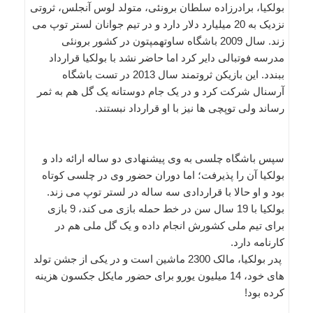
بولکیا، برادرزاده سلطان برونئی، متولد لوس آنجلس، ثروتی
نزدیک به 20 میلیارد دلار دارد و در تیم جوانان لستر توپ می
زند. سال 2009 باشگاه ساوتهمپتون در کشور برونئی
مدرسه فوتبالی دایر کرد اما حاضر نشد با بولکیا قرارداد
ببندد. این بازیکن ثروتمند سال 2013 در تست باشگاه
آرسنال شرکت کرد و در یک جام دوستانه یک گل هم به ثمر
رساند ولی توپچی ها نیز با او قرارداد نبستند.
سپس باشگاه چلسی به وی پیشنهادی دو ساله ارائه داد و
بولکیا آن را پذیرفت؛ اما دوران حضور وی در چلسی کوتاه
بود و او حالا با قراردادی سه ساله در لستر توپ می زند.
بولکیا با 19 سال سن در خط حمله بازی می کند، 9 بازی
برای تیم ملی کشورش انجام داده و یک گل ملی هم در
کارنامه دارد.
پدر بولکیا، مالک 2300 ماشین است و در یکی از جشن تولد
های خود، 14 میلیون یورو برای حضور مایکل جکسون هزینه
کرده بود!