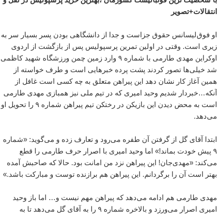
انتقالات+تصویر
او فوق‌لیسانس حقوق جزاست و جدا از دانشگاهی بودن پسر بسیار سر به
زیری است. وقتی در اولین تمرین پرسپولیس پس از بازگشت از اردوی
اوکراین مهدی طارمی با شماره ۹ وارد زمین چمن ورزشگاه شهید کاظمی
شد خیلی‌ها تصور کردند پشت پرده خبرهایی است و طرف خواسته از
همین آغاز کار نشان دهد این پیراهن متعلق به چه کسی است غافل از
آنکه…خبردار شدیم وحید امیری که در تیم ملی نیز همبازی مهدی طارمی
است به محض دیدن این بازیکن در رختکن تیم پیراهن شماره ۹ را تحویل او
می‌دهد.
ابتدا آقای گل از گرفتن آن طفره می‌رود و تعارف زده و می‌گوید: «شماره
۹ پیش خودت بماند!» اما وحید امیری با اصرار حرف طارمی را قطع
می‌کند: «مهدی‌جان! این پیراهن نزد من امانت بود. حالا که صاحبش آمده
بهتر است آن را برگردانم. این پیراهن هم برازنده توست و مبارکت باشد.»
مهدی طارمی هم ادامه می‌دهد که پیراهن مهم نیست و… اما باز وحید
امیری اصرار می‌ورزد و بالاخره شماره ۹ را به آقای گل می‌دهد تا به