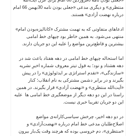
منتظری» و دیگری مدعی «جعلی بودن نامه 30بهمن 66 امام
درباره نهضت آزادی» هستند.
ادعاهای متفاوتی که به تهمت مشترک «کانالیزه‌بودن امام»
منتهی می‌شود. به همین خاطر بود چپهای خط‌ ‌امامی
بیشترین و قاطع‌ترین مواضع را علیه این دو جریان دارند.
اما استحاله چپهای خط امامی در دهه هفتاد باعث شد در
دهه هشتاد و نود؛ به قول تیتر معروف شماره اخیرِ نشریه
«سازندگی»، «تقدم استراتژی بر ایدئولوژی» را در پیش
بگیرند و در برابر دشمن مشترکی به نام انقلاب؛ کنار
«آیت‌الله منتظری» و «نهضت آزادی» قرار بگیرند. در همین
راستا در این دو دهه دیگر از موضعگیری خط‌ امامی ها علیه
این دو جریان تقریبا خبری نیست.
در دو دهه اخیر، چرخش سیاسی‌کارانه‌ی مواضع
اصلاح‌طلبان مدعی خط امام درباره «نهضت‌آزادی» و
«منتظری»، دم خروسی بوده که هرچند وقت یک‌بار بیرون