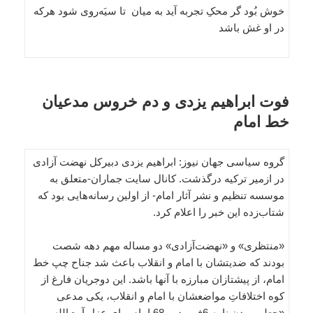
خوش بُود گر محکِ تجربه آید به میان تا سیَه‌روی شود هرکه
در او غش باشد
فوت ابراهیم یزدی و دم خروس مدعیان
خط امام
گروه سیاسی جهان نیوز: ابراهیم یزدی دبیرکل نهضت آزادی
در ازمیر ترکیه درگذشت. کانال سایت جماران-متعلق به
موسسه تنظیم و نشر آثار امام- از اولین رسانه‌هایی بود که
شتاب‌زده این خبر را اعلام کرد.
«منتظری» و «نهضت‌آزادی» دو مساله مهم دهه شصت
بودند که ضدیتشان با امام و انقلاب باعث شد جناح چپ خط
امام، از پیشتازان مبارزه با آنها باشد. این دوجریان فارغ از
کوه اختلافاتِ مواضعشان با امام و انقلاب، یکی مدعی
«جعلی بودن نامه 6فروردین 68 امام برای عزل آیت‌الله