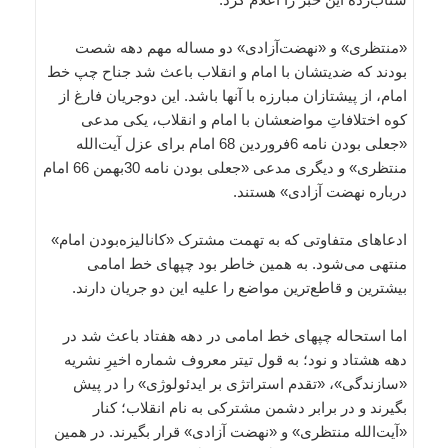
«منتظری» و «نهضت‌آزادی» دو مساله مهم دهه شصت
بودند که ضدیتشان با امام و انقلاب باعث شد جناح چپ خط
امام، از پیشتازان مبارزه با آنها باشد. این دوجریان فارغ از
کوه اختلافاتِ مواضعشان با امام و انقلاب، یکی مدعی
«جعلی بودن نامه 6فروردین 68 امام برای عزل آیت‌الله
منتظری» و دیگری مدعی «جعلی بودن نامه 30بهمن 66 امام
درباره نهضت آزادی» هستند.
ادعاهای متفاوتی که به تهمت مشترک «کانالیزه‌بودن امام»
منتهی می‌شود. به همین خاطر بود چپهای خط‌ ‌امامی
بیشترین و قاطع‌ترین مواضع را علیه این دو جریان دارند.
اما استحاله چپهای خط امامی در دهه هفتاد باعث شد در
دهه هشتاد و نود؛ به قول تیتر معروف شماره اخیرِ نشریه
«سازندگی»، «تقدم استراتژی بر ایدئولوژی» را در پیش
بگیرند و در برابر دشمن مشترکی به نام انقلاب؛ کنار
«آیت‌الله منتظری» و «نهضت آزادی» قرار بگیرند. در همین