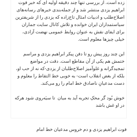
زده است. از بررسی تنها چند دقیقه اولیه ای که خبر فوت
ابراهیم یزدی منتشر شد و از جمله‌بندی خبرهای رسانه‌های
اصلا‌ح‌طلب و ادبیات امثال تاج‌زاده که یزدی را از شریفترین
سیاستمداران ایران خوانده و تلاش کانال سایت جماران
برای ایفای نقش به عنوان روابط عمومی نهضت آزادی،
خیلی چیزها معلوم است.
این چند روز پیش رو تا دفن پیکر ابراهیم یزدی و مراسم
ختمش هم یکی از آن مقاطع است. دقت در مواضع
تمجیدگرانه و غلوآمیز اصلاح‌طلبان از یزدی-که نه از حب او،
بلکه از بغض انقلاب است- به خوبی خط التقاط را معلوم و
دست مدعیانِ ناصادق خط امام را رو می‌کند.
خوش بُود گر محکِ تجربه آید به میان تا سیَه‌روی شود هرکه
در او غش باشد
فوت ابراهیم یزدی و دم خروس مدعیان خط امام