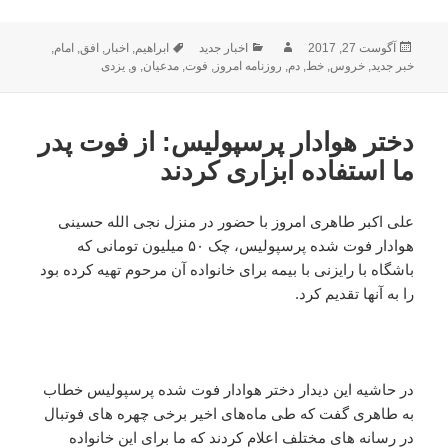
ارسال
نویسنده
دسته‌ها
برچسب‌ها
آگوست 27, 2017
اخبار جدید
ابراهیم
,
اخبار
,
افق
,
امام
,
شده
خبر جدید
,
خروس
,
خط
,
دم
,
روزنامه امروز
,
فوت
,
مدعیان
,
و
,
یزدی
در
دختر هوادار پرسپولیس: از فوت پدر
ما استفاده ابزاری کردند
علی اکبر طاهری امروز با حضور در منزل نجی الله حسینی
هوادار فوت شده پرسپولیس، چک ۵۰ میلیون تومانی که
باشگاه با رایزنی با بیمه برای خانواده آن مرحوم تهیه کرده بود
را به آنها تقدیم کرد.
در حاشیه این دیدار دختر هوادار فوت شده پرسپولیس خطاب
به طاهری گفت که طی ماه‌های اخیر برخی چهره های فوتبال
در رسانه های مختلف اعلام کردند که ما برای این خانواده