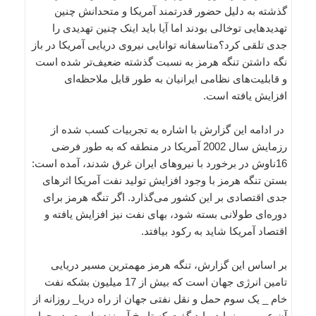
گذشته به دلیل حضور قدرتمند آمریکا و متحدانش چنین
تهدیدهایی توخالی بودند اما آیا باید اینک چنین تهدیدی را
جدی تلقی کرد؟متاسفانه توانایی نیروی دریایی آمریکا در باز
نگه داشتن تنگه هرمز به نسبت گذشته ضعیف‌تر شده است
و قابلیت‌های نظامی ایرانیان به طور قابل ملاحظه‌ای
افزایش یافته است.
در ادامه این گزارش با اشاره به تجربیات کسب شده از
رزمایش سال 2002 آمریکا در منطقه که به طور فرضی
16ناوش در برخورد با نیروهای ایران غرق شدند، آمده است:
بستن تنگه هرمز با وجود افزایش تولید نفت آمریکا اثرهای
جدی اقتصادی بر این کشور می‌گذارد. اگر تنگه هرمز برای
دوره‌ای طولانی بسته شود، بهای نفت نیز افزایش یافته و
اقتصاد آمریکا شاید به رکود بیافتد.
بر اساس این گزارش، تنگه هرمز مهمترین مسیر دریایی
تامین انرژی جهان است که بیش از 17 میلیون بشکه نفت
خام _ یک سوم حمل و نقل نفتی جهان از راه دریا_ روزانه از
آن عبور می‌نماید. باید گفت که تاریخ آموزنده است. در چهار