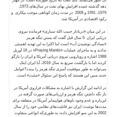
دهه گذشته عمده افزایش بهای نفت در سال‌های 1973،
1979، 1991 و 2008 در مدت زمان کوتاهی موجب بیکاری و
رکود اقتصادی در آمریکا شد.
در این میان «دریادار حبیب الله سیاری» فرمانده نیروی
دریایی ایران 5 سال قبل گفت که بستن تنگه هرمز
«بسادگی نوشیدن آب» است اما اکثرا به این تهدید اهمیتی
ندادند و به ماجرای عملیات «Praying Mantis» در 18 آوریل
1988 اشاره و رویارویی نیروی دریایی آمریکا و ایران را بازگو
کردند اما با بازگشت سریع به سال 2016، آیا ایران اینک
می‌تواند به طور موفقیت آمیزی تنگه هرمز را ببندد؟عوامل‌
جدید مبین این هستند که پاسخ این سئوال «مثبت» است.
در ادامه این گزارش با اشاره به مشکلات فراروی آمریکا در
باز نگه داشتن تنگه هرمز و ارزیابی‌های صورت گرفته در
این‌باره و عدم وجود ناوهای هواپیمابر آمریکا در منطقه برای
مدت‌ها نوشت: ایران نیز قابلیت‌های نظامی خود را از سال
2002 به این سو افزایش داده، به طوری‌که انواعی متفاوت