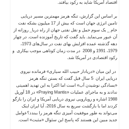
اقتصاد آمریکا شاید به رکود بیافتد.
بر اساس این گزارش، تنگه هرمز مهمترین مسیر دریایی
تامین انرژی جهان است که بیش از 17 میلیون بشکه نفت
خام _ یک سوم حمل و نقل نفتی جهان از راه دریا_ روزانه از
آن عبور می‌نماید. باید گفت که تاریخ آموزنده است. در چهار
دهه گذشته عمده افزایش بهای نفت در سال‌های 1973،
1979، 1991 و 2008 در مدت زمان کوتاهی موجب بیکاری و
رکود اقتصادی در آمریکا شد.
در این میان «دریادار حبیب الله سیاری» فرمانده نیروی
دریایی ایران 5 سال قبل گفت که بستن تنگه هرمز
«بسادگی نوشیدن آب» است اما اکثرا به این تهدید اهمیتی
ندادند و به ماجرای عملیات «Praying Mantis» در 18 آوریل
1988 اشاره و رویارویی نیروی دریایی آمریکا و ایران را بازگو
کردند اما با بازگشت سریع به سال 2016، آیا ایران اینک
می‌تواند به طور موفقیت آمیزی تنگه هرمز را ببندد؟عوامل‌
جدید مبین این هستند که پاسخ این سئوال «مثبت» است.