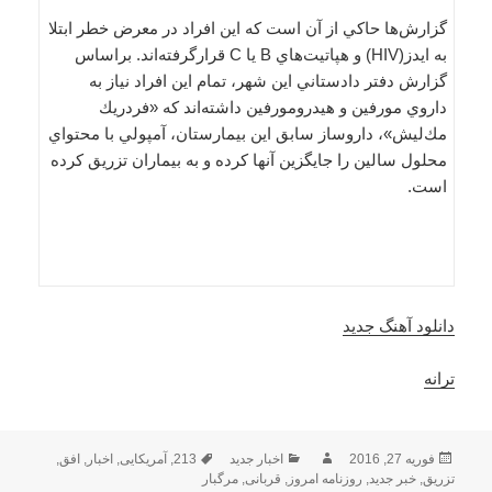
گزارش‌ها حاكي از آن است كه اين افراد در معرض خطر ابتلا
به ايدز(HIV) و هپاتيت‌هاي B يا C قرارگرفته‌اند. براساس
گزارش دفتر دادستاني اين شهر، تمام اين افراد نياز به
داروي مورفين و هيدرومورفين داشته‌اند كه «فردريك
مك‌ليش»، داروساز سابق اين بيمارستان، آمپولي با محتواي
محلول سالين را جايگزين آنها كرده و به بيماران تزريق كرده
است.
دانلود آهنگ جدید
ترانه
ارسال
نویسنده
دسته‌ها
برچسب‌ها
فوریه 27, 2016
اخبار جدید
213
,
آمریکایی
,
اخبار
,
افق
,
شده
تزریق
,
خبر جدید
,
روزنامه امروز
,
قربانی
,
مرگبار