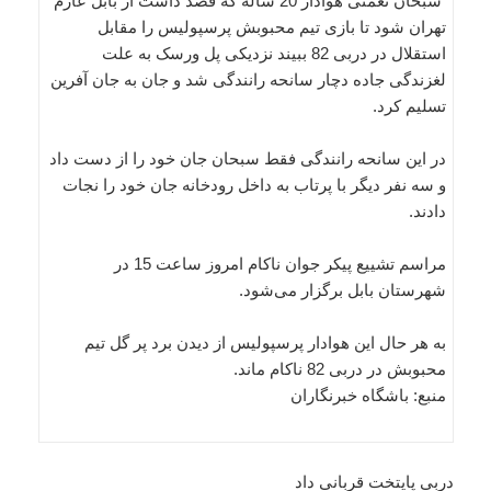
سبحان نعمتی هوادار 20 ساله که قصد داشت از بابل عازم
تهران شود تا بازی تیم محبوبش پرسپولیس را مقابل
استقلال در دربی 82 ببیند نزدیکی پل ورسک به علت
لغزندگی جاده دچار سانحه رانندگی شد و جان به جان آفرین
تسلیم کرد.
در این سانحه رانندگی فقط سبحان جان خود را از دست داد
و سه نفر دیگر با پرتاب به داخل رودخانه جان خود را نجات
دادند.
مراسم تشییع پیکر جوان ناکام امروز ساعت 15 در
شهرستان بابل برگزار می‌شود.
به هر حال این هوادار پرسپولیس از دیدن برد پر گل تیم
محبوبش در دربی 82 ناکام ماند.
منبع: باشگاه خبرنگاران
دربی پایتخت قربانی داد