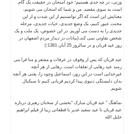
وزنی، در چه حدی هستیم؛ خود امتحان در حقیقت یک گام
است به سوی مقصد. من و شما که امتحان می شویم،
معنایش این است که اگر توانستیم از این شدت و از این
محنت عبور کنیم، یک وضع جدیدی، حیات جدیدی، مرحله
جدیدی را به دست می آوریم. در این خصوص، یک ملت و یک
شخص تفاوتی نمی کند.(بيانات در ديدار مردم اصفهان در
روز عيد قربان و در سالروز 25 آبان 1361؛)
عید قربان که پس از وقوف در عرفات و مشعر و منا فرا مى
رسد عید رهایى از تعلقات است. رهایى از هر آنچه
غیرخدایى است در این روز، اسماعیل وجود را، یعنى هر آنچه
بدان دلبستگى دنیوى پیدا کردیم قربانى کنیم تا سبکبال
شویم.
نماهنگ ” عید قربان مبارک “بخشی از سخنان رهبری درباره
عید قربان تا عید سعید غدیر با قطعاتی زیبا از فیلم ابراهیم
خلیل الله