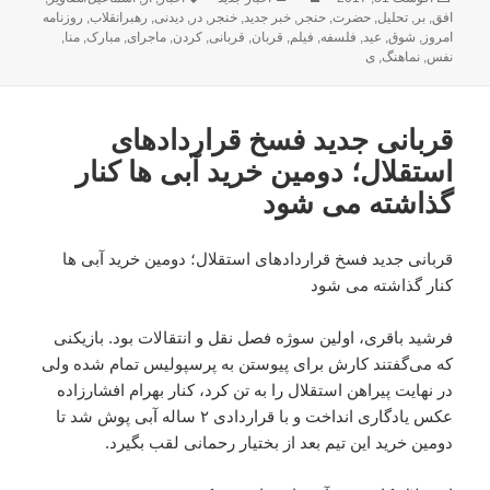
شده
افق
,
بر
,
تحلیل
,
حضرت
,
حنجر
,
خبر جدید
,
خنجر
,
در
,
دیدنی
,
رهبرانقلاب
,
روزنامه
در
امروز
,
شوق
,
عید
,
فلسفه
,
فیلم
,
قربان
,
قربانی
,
کردن
,
ماجرای
,
مبارک
,
منا
,
نفس
,
نماهنگ
,
ی
قربانی جدید فسخ قراردادهای
استقلال؛ دومین خرید آبی ها کنار
گذاشته می شود
قربانی جدید فسخ قراردادهای استقلال؛ دومین خرید آبی ها
کنار گذاشته می شود
فرشید باقری، اولین سوژه فصل نقل و انتقالات بود. بازیکنی
که می‌گفتند کارش برای پیوستن به پرسپولیس تمام شده ولی
در نهایت پیراهن استقلال را به تن کرد، کنار بهرام افشارزاده
عکس یادگاری انداخت و با قراردادی ۲ ساله آبی پوش شد تا
دومین خرید این تیم بعد از بختیار رحمانی لقب بگیرد.