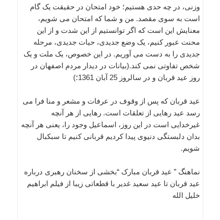
وزنی، در چه حدی هستیم؛ خود امتحان در حقیقت یک گام
است به سوی مقصد. من و شما که امتحان می شویم،
معنایش این است که اگر توانستیم از این شدت و از این
محنت عبور کنیم، یک وضع جدیدی، حیات جدیدی، مرحله
جدیدی را به دست می آوریم. در این خصوص، یک ملت و یک
شخص تفاوتی نمی کند.(بيانات در ديدار مردم اصفهان در
روز عيد قربان و در سالروز 25 آبان 1361؛)
عید قربان که پس از وقوف در عرفات و مشعر و منا فرا مى
رسد عید رهایى از تعلقات است. رهایى از هر آنچه
غیرخدایى است در این روز، اسماعیل وجود را، یعنى هر آنچه
بدان دلبستگى دنیوى پیدا کردیم قربانى کنیم تا سبکبال
شویم.
نماهنگ ” عید قربان مبارک “بخشی از سخنان رهبری درباره
عید قربان تا عید سعید غدیر با قطعاتی زیبا از فیلم ابراهیم
خلیل الله