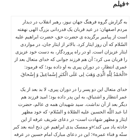
+فیلم
به گزارش گروه فرهنگ جهان نیوز، رهبر انقلاب در دیدار
مردم اصفهان: در عید قربان یک قدردانی بزرگ الهی نهفته
است از پیامبر برگزیده ی حضرت حق، حضرت ابراهیم علیه
السّلام که آن روز ایثار کرد. بالاتر از ایثار جان، در مواردی
ایثار عزیزان است. او در راه پروردگار، به دست خود عزیزی
را قربان می کرد؛ آن هم فرزند جوانی که خدای متعال بعد از
عمری انتظار، در دوران پیری به او داده بود؛ که فرمود:
«الْحَمْدُ لِلَّهِ الَّذِی وَهَبَ لِی عَلَی الْکبَرِ إِسْماعِیلَ وَ إِسْحاقَ.
خدای متعال این دو پسر را در دوران پیری، لا بد بعد از یک
عمر انتظار و اشتیاق، به این پدر داده بود؛ امید فرزند هم
دیگر بعد از آن نداشت. سید شهیدان همه ی عالم، حضرت
ابا عبد اللَّه الحسین علیه الصّلاة و السّلام- که خود مظهر
ایثار و مظهر شهادت است- در دعای شریف عرفه از این
حادثه یاد می کند؛«و ممسک یدی ابراهیم عن ذبح ابنه بعد کبر
سنّه و فناء عمره»؛ این در دعای مبارک امام حسین در عرفه