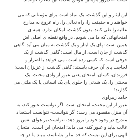
این ایثار و این گذشت، یک نماد است برای مؤمنانی که می
خواهند راه حقیقت را، راه تعالی را، راه عروج به مدارج
عالیه را طی کنند. بدون گذشت، امکان ندارد. همه ی
امتحانهائی که ما می شویم، در واقع نقطه ی اصلی اش
همین است؛ پای یک ایثار و یک گذشت به میان می آید. گاهی
گذشت از جان است، از مال است؛ گاهی گذشت از یک
حرفی است که کسی زده است، می خواهد با اصرار و
لجاجت پای آن حرف بایستد؛ گاهی گذشت از عزیزان است؛
فرزندان، کسان. امتحان یعنی عبور از وادی محنت. یک
محنتی را، یک شدتی را جلوی پای یک انسانی یا یک ملتی می
گذارند؛
حامد زبیراوی
عبور از این محنت، امتحان است. اگر توانست عبور کند، به
آن منزل مقصود می رسد؛ اگر نتوانست- نتوانست استعداد
مندرج در وجود خود را بروز دهد، نتوانست بر هوای نفس
غالب بیاید و عبور کند- می ماند؛ امتحان این است. امتحان
الهی برای این نیست که خدا ما را بشناسد، ببیند ما در چه