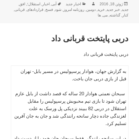
ارسال
نویسنده
دسته‌ها
برچسب‌ها
ژوئن 18, 2016
اخبار جدید
آبی
,
اخبار
,
استقلال؛
,
افق
,
شده
جدید
,
خبر جدید
,
خرید
,
دومین
,
روزنامه امروز
,
شود
,
فسخ
,
قراردادهای
,
قربانی
,
در
کنار
,
گذاشته
,
می
,
ها
دربی پایتخت قربانی داد
دربی پایتخت قربانی داد
به گزارش جهان، هوادار پرسپولیس در مسیر بابل- تهران
قبل از بازی دربی جان باخت.
سبحان نعمتی هوادار 20 ساله که قصد داشت از بابل عازم
تهران شود تا بازی تیم محبوبش پرسپولیس را مقابل
استقلال در دربی 82 ببیند نزدیکی پل ورسک به علت
لغزندگی جاده دچار سانحه رانندگی شد و جان به جان آفرین
تسلیم کرد.
در این سانحه رانندگی فقط سبحان جان خود را از دست داد