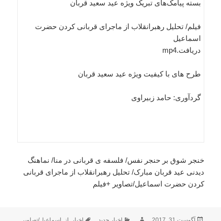
بسته پیامک‌های تبریک ویژه عید سعید قربان
فیلم/ تحلیل رهبرانقلاب از ماجرای قربانی کردن حضرت
اسماعیل
دریافت.mp4
طرح های با کیفیت ویژه عید سعید قربان
گردآوری: حامد زبیراوی
خنجر شوق بر حنجر نفس/ فلسفه ی قربانی در منا/ نماهنگ
دیدنی عید قربان مبارک/ تحلیل رهبرانقلاب از ماجرای قربانی
کردن حضرت اسماعیل/تصاویر +فیلم
ارسال
نویسنده
دسته‌ها
برچسب‌ها
آگوست 31, 2017
اخبار جدید
اخبار
,
از
,
اسماعیل/تصاویر
,