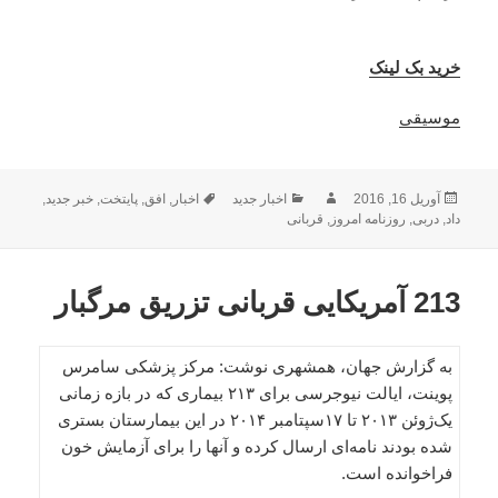
خرید بک لینک
موسیقی
ارسال
نویسنده
دسته‌ها
برچسب‌ها
آوریل 16, 2016
اخبار جدید
اخبار
,
افق
,
پایتخت
,
خبر جدید
,
شده
داد
,
دربی
,
روزنامه امروز
,
قربانی
در
213 آمریکایی قربانی تزریق مرگبار
به گزارش جهان، همشهری نوشت: مرکز پزشکی سامرس
پوینت، ایالت نیوجرسی برای ۲۱۳ بیماری که در بازه زمانی
یک‌ژوئن ۲۰۱۳ تا ۱۷سپتامبر ۲۰۱۴ در این بیمارستان بستری
شده بودند نامه‌ای ارسال کرده و آنها را برای آزمایش خون
فراخوانده است.