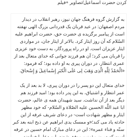
کردن حضرت اسماعیل/تصاویر +فیلم
به گزارش گروه فرهنگ جهان نیوز، رهبر انقلاب در دیدار
مردم اصفهان: در عید قربان یک قدردانی بزرگ الهی نهفته
است از پیامبر برگزیده ی حضرت حق، حضرت ابراهیم علیه
السّلام که آن روز ایثار کرد. بالاتر از ایثار جان، در مواردی
ایثار عزیزان است. او در راه پروردگار، به دست خود عزیزی
را قربان می کرد؛ آن هم فرزند جوانی که خدای متعال بعد از
عمری انتظار، در دوران پیری به او داده بود؛ که فرمود:
«الْحَمْدُ لِلَّهِ الَّذِی وَهَبَ لِی عَلَی الْکبَرِ إِسْماعِیلَ وَ إِسْحاقَ.
خدای متعال این دو پسر را در دوران پیری، لا بد بعد از یک
عمر انتظار و اشتیاق، به این پدر داده بود؛ امید فرزند هم
دیگر بعد از آن نداشت. سید شهیدان همه ی عالم، حضرت
ابا عبد اللَّه الحسین علیه الصّلاة و السّلام- که خود مظهر
ایثار و مظهر شهادت است- در دعای شریف عرفه از این
حادثه یاد می کند؛«و ممسک یدی ابراهیم عن ذبح ابنه بعد کبر
سنّه و فناء عمره»؛ این در دعای مبارک امام حسین در عرفه
است که دیروز مؤمنین موفق شدند، این دعا را خواندند.