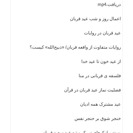
دریافت.mp4
اعمال روز و شب عید قربان
عید قربان در روایات
روایات متفاوت از واقعه قربان/ «ذبیح‌الله» کیست؟
از عيد خون تا عيد خدا
فلسفه ی قربانی در منا
فضلیت نماز عید قربان در قرآن
عید مشترک همه ادیان
خنجر شوق بر حنجر نفس
بسته پیامک‌های تبریک ویژه عید سعید قربان