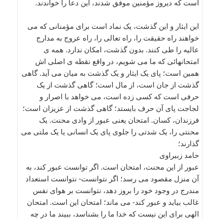
است که دیروز مؤمنین موفق شدند، این دعا را خواندند.
این ایثار و این گذشت، یک نماد است برای مؤمنانی که می
خواهند راه حقیقت را، راه تعالی را، راه عروج به مدارج
عالیه را طی کنند. بدون گذشت، امکان ندارد. همه ی
امتحانهائی که ما می شویم، در واقع نقطه ی اصلی اش
همین است؛ پای یک ایثار و یک گذشت به میان می آید. گاهی
گذشت از جان است، از مال است؛ گاهی گذشت از یک
حرفی است که کسی زده است، می خواهد با اصرار و
لجاجت پای آن حرف بایستد؛ گاهی گذشت از عزیزان است؛
فرزندان، کسان. امتحان یعنی عبور از وادی محنت. یک
محنتی را، یک شدتی را جلوی پای یک انسانی یا یک ملتی می
گذارند؛
حامد زبیراوی
عبور از این محنت، امتحان است. اگر توانست عبور کند، به
آن منزل مقصود می رسد؛ اگر نتوانست- نتوانست استعداد
مندرج در وجود خود را بروز دهد، نتوانست بر هوای نفس
غالب بیاید و عبور کند- می ماند؛ امتحان این است. امتحان
الهی برای این نیست که خدا ما را بشناسد، ببیند ما در چه