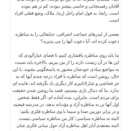
آقایان رفسنجانی و خاتمی بیشتر نبوده، کم تر هم نبوده
است. رابعا، به قول امام راحل (ره)، ملاک، وضع فعلی افراد
است.
بعضی از لیدرهای جماعت انحرافی، جنابعالی را به مناظره
دعوت کرده اند، آیا دعوت آنها را می پذیرید؟
ما باید روی مناظره پافشاری کنیم تا فضای غبارآلودی که
این ها در آن زیست دارند را از بین ببریم. بالاخره باید نسبت
به مواضع بنیادی خودشان مجبور به پاسخگویی بشوند. با این
حال، روشن است که مناظره با افراد درجه چندم آنها که به
جز فحاشی و شارلاتانیزم کار دیگری یاد نگرفته اند، فایده ای
ندارد. ما که دنبال بازی نیستیم، قصد ما روشن شدن حقیقت
برای مردم است. بنابراین، بنده آماده ام، اگر فقط شخص
اول آنها تن به مناظره آزاد و مؤدبانه بدهد، در مدرسه فیضیه
و در برابر دوربین صدا و سیما با وی مناظره فکری بکنم؛
البته نه مناظره سیاسی؛ کار من مناظره سیاسی نیست.
البته معتقدم آنان اهل مناظره آزاد حول مبانی فکری شان