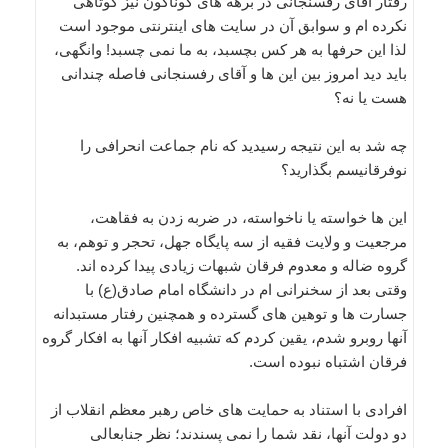
رفتار آقای رفسنجانی در برهه های گوناگون نیز کوتاهی
نکرده ام و سوابق آن در سایت های اینترنتی موجود است
لذا این حرفها به هر کس بچسبد، به ما نمی چسبد! وانگهی،
باید دید امروز بین این ها و آقای رفسنجانی فاصله چندانی
هست یا نه؟
چه شد به این نتیجه رسیدید که نام جماعت انحرافی را
نوفرقانیسم بگذارید؟
این ها خواسته یا ناخواسته، در ضربه زدن به فقاهت،
مرجعیت و ولایت فقیه از سه پایگاه جهل، تحجر و توهم، به
گروه ضاله و معدوم فرقان شبهات زیادی پیدا کرده اند.
وقتی بعد از سخنرانی ام در دانشگاه امام صادق(ع) با
جسارت ها و توهین های گسترده و همچنین رفتار مستبدانه
آنها روبرو شدم، یقین کردم که تشبیه افکار آنها به افکار گروه
فرقان اشتباه نبوده است.
افرادی با استناد به حمایت های خاص رهبر معظم انقلاب از
دو دولت آنها، نقد شما را نمی پسندند؛ نظر جنابعالی