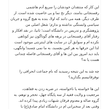
این کار که منتقدان خودشان را سریع آدم هاشمی
رفسنجانی بنامند، دیگر نخ نما و بی خاصیت شده است. از
طرف دیگر، همه می دانند که اولا، بنده به هیچ گروه و جریان
سیاسی وابستگی نداشته و ندارم؛ شغل اصلی من
پژوهشگری و تدریس در دانشگاه است؛ ثانیا، در نقد افکار و
رفتار آقای رفسنجانی در برهه های گوناگون نیز کوتاهی
نکرده ام و سوابق آن در سایت های اینترنتی موجود است
لذا این حرفها به هر کس بچسبد، به ما نمی چسبد! وانگهی،
باید دید امروز بین این ها و آقای رفسنجانی فاصله چندانی
هست یا نه؟
چه شد به این نتیجه رسیدید که نام جماعت انحرافی را
نوفرقانیسم بگذارید؟
این ها خواسته یا ناخواسته، در ضربه زدن به فقاهت،
مرجعیت و ولایت فقیه از سه پایگاه جهل، تحجر و توهم، به
گروه ضاله و معدوم فرقان شبهات زیادی پیدا کرده اند.
وقتی بعد از سخنرانی ام در دانشگاه امام صادق(ع) با