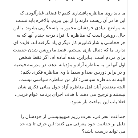
ما باید روی مناظره پافشاری کنیم تا فضای غبارآلودی که
این ها در آن زیست دارند را از بین ببریم. بالاخره باید نسبت
به مواضع بنیادی خودشان مجبور به پاسخگویی بشوند. با این
حال، روشن است که مناظره با افراد درجه چندم آنها که به
جز فحاشی و شارلاتانیزم کار دیگری یاد نگرفته اند، فایده ای
ندارد. ما که دنبال بازی نیستیم، قصد ما روشن شدن حقیقت
برای مردم است. بنابراین، بنده آماده ام، اگر فقط شخص
اول آنها تن به مناظره آزاد و مؤدبانه بدهد، در مدرسه فیضیه
و در برابر دوربین صدا و سیما با وی مناظره فکری بکنم؛
البته نه مناظره سیاسی؛ کار من مناظره سیاسی نیست.
البته معتقدم آنان اهل مناظره آزاد حول مبانی فکری شان
نیستند و ترجیح می دهند با هدف اجرای برنامه عوام فریبی،
فعلا باب این مباحث باز نشود.
جماعت انحرافی، نفرت رژیم صهیونیستی از خودشان را
دلیل بر حقانیت خود معرفی می کنند؛ این حرف تا چه حد
می تواند درست باشد؟