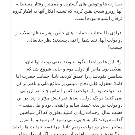
جسارت ها و توهین های گسترده و همچنین رفتار مستبدانه
آنها روبرو شدم، یقین کردم که تشبیه افکار آنها به افکار گروه
فرقان اشتباه نبوده است.
افرادی با استناد به حمایت های خاص رهبر معظم انقلاب از
دو دولت آنها، نقد شما را نمی پسندند؛ نظر جنابعالی
چیست؟
اولا، این ها در ابتدا اینگونه نبودند. یعنی دولت اولشان،
انقلابی بود. ماجرا از دولت دوم و جایی شروع شد که
شیاطین نفوذشان را عمیق کردند. ثانیا، حمایت حضرت آقا
کاملا معقول، قابل دفاع، مبتنی بر منافع ملی و ناظر بر کل
بدنه دولت بود. یک دولت را که بر اساس چند نفر ارزیابی
نمی کنند؛ در یک دولت، صدها نفر نقش مؤثر دارند؛ در این
دو دولت نیز بدنه عمدتا سالم و انقلابی بود و طی هفت –
هشت سال، زحمات زیادی کشید بطوری که اگر شیاطین
گذاشته بودند کار به جایی نمی رسید که رسید و ما امروز
مفتخر به هر دو دولت بودیم. ثانیا، چرا فقط حمایت ها را باید
دید؟ نقدهای حضرت آقا به این دو دولت، اگر از دولت های