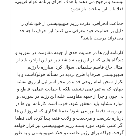
نیستند و ترجیح می دهند با هدف اجرای برنامه عوام فریبی،
فعلا باب این مباحث باز نشود.
جماعت انحرافی، نفرت رژیم صهیونیستی از خودشان را
دلیل بر حقانیت خود معرفی می کنند؛ این حرف تا چه حد
می تواند درست باشد؟
کارنامه این ها در حمایت جدی از جبهه مقاومت در سوریه و
دیدگاه هایی که در این زمینه داشتند را در این اواخر، باید از
امثال حاج قاسم سلیمانی سؤال کرد. مبارزه با رژیم
صهیونیستی صرفا با طرح تردید در مسأله هولوکاست و یا
تکرار سخن امام روحی فداه در محو اسرائیل از روی نقشه
جهان، که به ثمر نمی نشیند، بلکه با حمایت عملی، قاطع و
بی چون و چرا از جبهه مقاومت علیه این رژیم در سوریه، و
موارد مشابه باید محقق شود. خوب است کارنامه این ها در
این زمینه دقیقا بررسی شود؛ ضمنا افکاری که امروز این ها
درباره شریعت و مرجعیت و ولایت فقیه پیدا کرده اند، قطعا
اگر علنی شود، مورد پسند رژیم صهیونیستی نیز قرار خواهد
گرفت چراکه برای رژیم غاصب و جلاد صهیونیستی و به طور