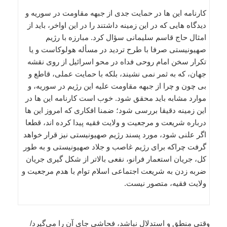
کارنامه این ها در حمایت جدی از جبهه مقاومت در سوریه و
دیدگاه هایی که در این زمینه داشتند را در این اواخر، باید از
امثال حاج قاسم سلیمانی سؤال کرد. مبارزه با رژیم
صهیونیستی صرفا با طرح تردید در مسأله هولوکاست و یا
تکرار سخن امام روحی فداه در محو اسرائیل از روی نقشه
جهان، که به ثمر نمی نشیند، بلکه با حمایت عملی، قاطع و
بی چون و چرا از جبهه مقاومت علیه این رژیم در سوریه، و
موارد مشابه باید محقق شود. خوب است کارنامه این ها در
این زمینه دقیقا بررسی شود؛ ضمنا افکاری که امروز این ها
درباره شریعت و مرجعیت و ولایت فقیه پیدا کرده اند، قطعا
اگر علنی شود، مورد پسند رژیم صهیونیستی نیز قرار خواهد
گرفت چراکه برای رژیم غاصب و جلاد صهیونیستی و به طور
کل، جریان استعمار فرانو، نفعی بالاتر از شکل گیری جریان
ضربه زدن به شریعت اجتماعی اسلام توام با هدم مرجعیت و
ولایت فقیه، متصور نیست.
وقتی منطق و استدلال نباشد، فحاشی جای آن را می‌گیرد/