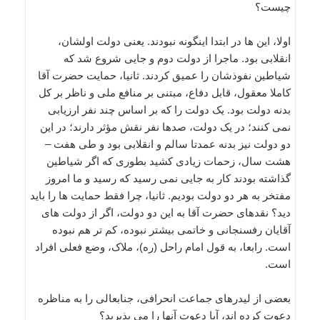
چیست؟
اولا، این ها در ابتدا اینگونه نبودند. یعنی دولت اولشان،
انقلابی بود. ماجرا از دولت دوم و جایی شروع شد که
شیاطین نفوذشان را عمیق کردند. ثانیا، حمایت حضرت آقا
کاملا معقول، قابل دفاع، مبتنی بر منافع ملی و ناظر بر کل
بدنه دولت بود. یک دولت را که بر اساس چند نفر ارزیابی
نمی کنند؛ در یک دولت، صدها نفر نقش مؤثر دارند؛ در این
دو دولت نیز بدنه عمدتا سالم و انقلابی بود و طی هفت –
هشت سال، زحمات زیادی کشید بطوری که اگر شیاطین
گذاشته بودند کار به جایی نمی رسید که رسید و ما امروز
مفتخر به هر دو دولت بودیم. ثانیا، چرا فقط حمایت ها را باید
دید؟ نقدهای حضرت آقا به این دو دولت، اگر از دولت های
آقایان رفسنجانی و خاتمی بیشتر نبوده، کم تر هم نبوده
است. رابعا، به قول امام راحل (ره)، ملاک، وضع فعلی افراد
است.
بعضی از لیدرهای جماعت انحرافی، جنابعالی را به مناظره
دعوت کرده اند، آیا دعوت آنها را می پذیرید؟