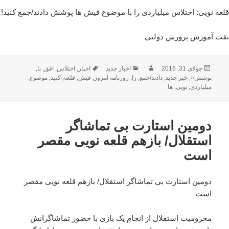
قلعه نویی: اختلاس میلیاردی را با موضوع فیش ها پوشش دادند/جمع کنید!
نفت آموزش پرورش دولتی
ارسال
نویسنده
دسته‌ها
برچسب‌ها
جولای 31, 2016
اخبار جدید
اخبار
,
اختلاس
,
افق
,
با
,
شده
پوشش«
,
خبر جدید
,
دادند/جمع
,
را
,
روزنامه امروز
,
فیش
,
قلعه
,
کنید
,
موضوع
,
در
میلیاردی
,
نویی
,
ها
دومین استارت بی تماشاگر
استقلال/ بازهم قلعه نویی مقصر
است
دومین استارت بی تماشاگر استقلال/ بازهم قلعه نویی مقصر
است
محرومیت استقلال از انجام یک بازی با حضور تماشاگرانش