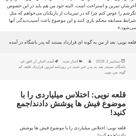
آخرشان تمرین و استراحت است. البته خود من هم باید در این خصوص
نگرشم را عوض کنم چرا که در تمرینات از بازیکنان می‌خواهم که مثل
شرایط مسابقه محکم بازی کنند و این موضوع باعث آسیب‌دیدگی آنها
می‌شود.»
قلعه نویی: بعد از من به گونه ای قرارداد بستند که پدر باشگاه در آمده
ارسال
نویسنده
دسته‌ها
برچسب‌ها
دسامبر 1, 2016
اخبار جدید
آمده
,
اخبار
,
از
,
افق
,
ای
,
شده
باشگاه
,
بستند
,
بعد
,
به
,
پدر
,
خبر جدید
,
در
,
روزنامه امروز
,
قرارداد
,
قلعه
,
که
,
در
گونه
,
من
,
نویی
قلعه نویی: اختلاس میلیاردی را با
موضوع فیش ها پوشش دادند/جمع
کنید!
قلعه نویی: اختلاس میلیاردی را با موضوع فیش ها پوشش
دادند/جمع کنید!