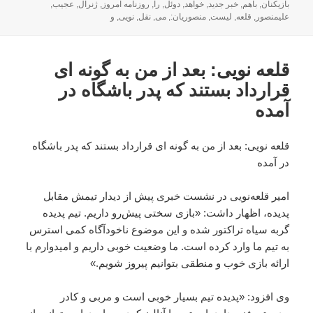
شده
بازیکنان
,
باهم
,
خبر جدید
,
خواهد
,
دوئل
,
را
,
روزنامه امروز
,
ژنرال
,
عجیب
,
در
علیمنصور
,
قلعه
,
لیست
,
منصوریان:
,
می
,
نقل
,
نویی
,
و
قلعه نویی: بعد از من به گونه ای
قرارداد بستند که پدر باشگاه در
آمده
قلعه نویی: بعد از من به گونه ای قرارداد بستند که پدر باشگاه
در آمده
امیر قلعه‌نویی در نشست خبری پیش از دیدار تیمش مقابل
پدیده، اظهار داشت: «بازی سختی پیش‌رو داریم. تیم پدیده
گربه سیاه تراکتور شده و این موضوع ناخودآگاه کمی استرس
به تیم ما وارد کرده است. ما وضعیت خوبی داریم و امیدوارم با
ارائه بازی خوب و منطقی بتوانیم پیروز شویم.»
وی افزود: «پدیده تیم بسیار خوبی است و مربی و کادر