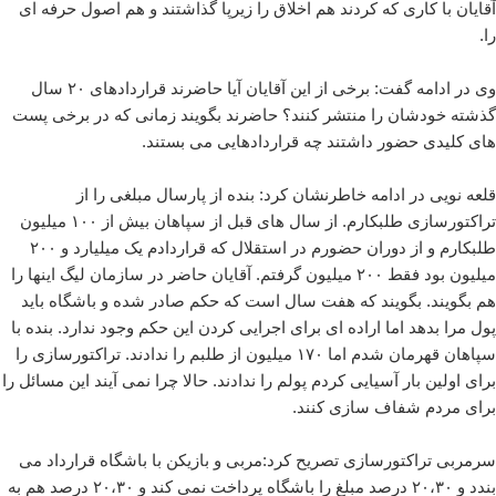
آقایان با کاری که کردند هم اخلاق را زیرپا گذاشتند و هم اصول حرفه ای
را.
وی در ادامه گفت: برخی از این آقایان آیا حاضرند قراردادهای ۲۰ سال
گذشته خودشان را منتشر کنند؟ حاضرند بگویند زمانی که در برخی پست
های کلیدی حضور داشتند چه قراردادهایی می بستند.
قلعه نویی در ادامه خاطرنشان کرد: بنده از پارسال مبلغی را از
تراکتورسازی طلبکارم. از سال های قبل از سپاهان بیش از ۱۰۰ میلیون
طلبکارم و از دوران حضورم در استقلال که قراردادم یک میلیارد و ۲۰۰
میلیون بود فقط ۲۰۰ میلیون گرفتم. آقایان حاضر در سازمان لیگ اینها را
هم بگویند. بگویند که هفت سال است که حکم صادر شده و باشگاه باید
پول مرا بدهد اما اراده ای برای اجرایی کردن این حکم وجود ندارد. بنده با
سپاهان قهرمان شدم اما ۱۷۰ میلیون از طلبم را ندادند. تراکتورسازی را
برای اولین بار آسیایی کردم پولم را ندادند. حالا چرا نمی آیند این مسائل را
برای مردم شفاف سازی کنند.
سرمربی تراکتورسازی تصریح کرد:مربی و بازیکن با باشگاه قرارداد می
بندد و ۲۰،۳۰ درصد مبلغ را باشگاه پرداخت نمی کند و ۲۰،۳۰ درصد هم به