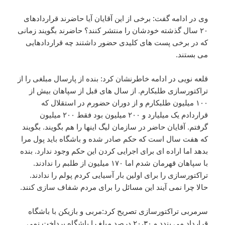
وی در ادامه گفت: برخی از این آقایان آیا حاضرند قراردادهای
۲۰ سال گذشته خودشان را منتشر کنند؟ حاضرند بگویند زمانی
که در برخی پست های کلیدی حضور داشتند چه قراردادهایی
می بستند.
قلعه نویی در ادامه خاطرنشان کرد: بنده از پارسال مبلغی را از
تراکتورسازی طلبکارم. از سال های قبل از سپاهان بیش از
۱۰۰ میلیون طلبکارم و از دوران حضورم در استقلال که
قراردادم یک میلیارد و ۲۰۰ میلیون بود فقط ۲۰۰ میلیون
گرفتم. آقایان حاضر در سازمان لیگ اینها را هم بگویند. بگویند
که هفت سال است که حکم صادر شده و باشگاه باید پول مرا
بدهد اما اراده ای برای اجرایی کردن این حکم وجود ندارد. بنده
با سپاهان قهرمان شدم اما ۱۷۰ میلیون از طلبم را ندادند.
تراکتورسازی را برای اولین بار آسیایی کردم پولم را ندادند.
حالا چرا نمی آیند این مسائل را برای مردم شفاف سازی کنند.
سرمربی تراکتورسازی تصریح کرد:مربی و بازیکن با باشگاه
قرارداد می بندد و ۲۰،۳۰ درصد مبلغ را باشگاه پرداخت نمی