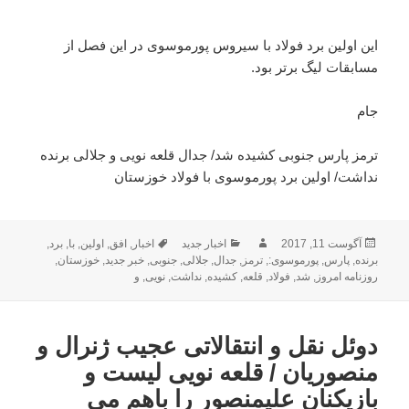
این اولین برد فولاد با سیروس پورموسوی در این فصل از
مسابقات لیگ برتر بود.
جام
ترمز پارس جنوبی کشیده شد/ جدال قلعه نویی و جلالی برنده
نداشت/ اولین برد پورموسوی با فولاد خوزستان
ارسال
نویسنده
دسته‌ها
برچسب‌ها
آگوست 11, 2017
اخبار جدید
اخبار
,
افق
,
اولین
,
با
,
برد
,
شده
برنده
,
پارس
,
پورموسوی:
,
ترمز
,
جدال
,
جلالی
,
جنوبی
,
خبر جدید
,
خوزستان
,
در
روزنامه امروز
,
شد
,
فولاد
,
قلعه
,
کشیده
,
نداشت
,
نویی
,
و
دوئل نقل و انتقالاتی عجیب ژنرال و
منصوریان / قلعه نویی لیست و
بازیکنان علیمنصور را باهم می