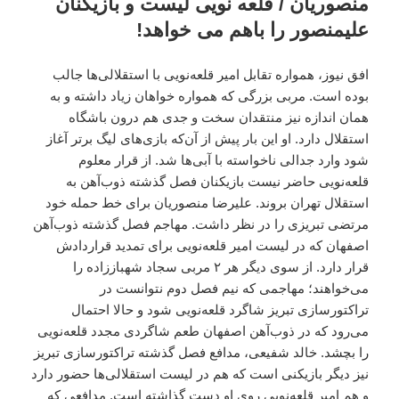
منصوریان / قلعه نویی لیست و بازیکنان
علیمنصور را باهم می خواهد!
افق نیوز، همواره تقابل امیر قلعه‌نویی با استقلالی‌ها جالب
بوده است. مربی بزرگی که همواره خواهان زیاد داشته و به
همان اندازه نیز منتقدان سخت و جدی هم درون باشگاه
استقلال دارد. او این بار پیش از آن‌که بازی‌های لیگ برتر آغاز
شود وارد جدالی ناخواسته با آبی‌ها شد. از قرار معلوم
قلعه‌نویی حاضر نیست بازیکنان فصل گذشته ذوب‌آهن به
استقلال تهران بروند. علیرضا منصوریان برای خط حمله خود
مرتضی تبریزی را در نظر داشت. مهاجم فصل گذشته ذوب‌آهن
اصفهان که در لیست امیر قلعه‌نویی برای تمدید قراردادش
قرار دارد. از سوی دیگر هر ۲ مربی سجاد شهباززاده را
می‌خواهند؛ مهاجمی که نیم فصل دوم نتوانست در
تراکتورسازی تبریز شاگرد قلعه‌نویی شود و حالا احتمال
می‌رود که در ذوب‌آهن اصفهان طعم شاگردی مجدد قلعه‌نویی
را بچشد. خالد شفیعی، مدافع فصل گذشته تراکتورسازی تبریز
نیز دیگر بازیکنی است که هم در لیست استقلالی‌ها حضور دارد
و هم امیر قلعه‌نویی روی او دست گذاشته است. مدافعی که