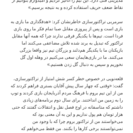
مدیریتی فنی دارد. این تیم را آنالیز کردیم و امیدوارم بتوانیم از
نقاط ضعف حریف استفاده کرده و به نتیجه برسیم.»
سرمربی تراکتورسازی خاطرنشان کرد: «هدفگذاری ما بازی به
بازی است و پس از پیروزی مقابل صبا تمام فکر ما روی بازی
فردا است. تیم‌ها با یکدیگر فرقی ندارند چرا که همه آنها مقابل
تراکتور که تبدیل به برند شده تلاش مضاعفی می‌کنند اما
بازیکنان ما با یکدیگر هم‌دلند و بزرگان تیم نیز واقعا بزرگی
می‌کنند. ما در بازی‌هایمان سعی می‌کنیم در وهله اول گل
نخوریم و سپس به دنبال گل زدن هستیم.»
قلعه‌نویی در خصوص خطر کسر شش امتیاز از تراکتورسازی،
گفت: «وقتی که چهار سال پیش آقایان بستری فراهم کردند که
من از این تیم بروم با فرهنگ مردم آذربایجان بازی کردند و توپ
را به زمین من انداختند. برای سال دوم برنامه‌های زیادی
داشتم که متاسفانه در اوج فصل نقل و انتقالات گفتند که حتی
هزار تومان هم پول نداریم و این به آن معنی بود که
می‌خواستند من از تراکتور بروم چرا که با وجود من
نمی‌توانستند برخی کارها را بکنند. من فقط می‌خواهم که