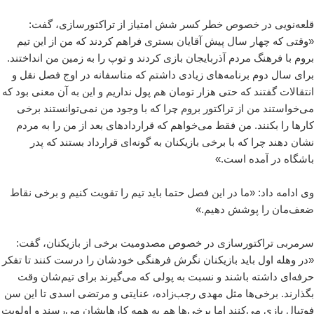
قلعه‌نویی در خصوص خطر کسر شش امتیاز از تراکتورسازی، گفت:
«وقتی که چهار سال پیش آقایان بستری فراهم کردند که من از این تیم
بروم با فرهنگ مردم آذربایجان بازی کردند و توپ را به زمین من انداختند.
برای سال دوم برنامه‌های زیادی داشتم که متاسفانه در اوج فصل نقل و
انتقالات گفتند که حتی هزار تومان هم پول نداریم و این به آن معنی بود که
می‌خواستند من از تراکتور بروم چرا که با وجود من نمی‌توانستند برخی
کارها را بکنند. من فقط می‌خواهم که قراردادهای بعد از من را به مردم
نشان دهند چرا که با برخی بازیکنان به گونه‌ای قرارداد بستند که پدر
باشگاه در آمده است.»
وی ادامه داد: «ما در این فصل حتما باید تیم را تقویت کنیم و برخی نقاط
ضعف‌مان را پوشش دهیم.»
سرمربی تراکتورسازی در خصوص مصدومیت برخی از بازیکنان، گفت:
«در وهله اول باید بازیکنان نگرش فرهنگی خودشان را درست کنند تا تفکر
حرفه‌ای داشته باشند و نسبت به پولی که می‌گیرند برای تیم‌شان وقت
بگذارند. برخی‌ها مثل مهدی رجب‌زاده، عنایتی و مرتضی اسدی تا این سن
فوتبال بازی می‌کنند اما برخی‌ها هم به همه کارهایشان می‌رسند و اولویت