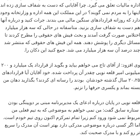
اداره مالیات تعلق می گیرد. چرا آقایانی که دست به شفاف سازی زده اند
اینها را به مردم نمی گویند؟ در این مملکت این همه اداره و وزارتخانه وجود
دارد که روزانه قراردادهای سنگین مالی می بندند. جرات کنید و درباره آنها
هم دست به شفاف سازی بزنید. متاسفانه در حالی که سه هزار میلیارد
اختلاس صورت گرفت آمدند و بحث فیش های حقوقی را مطرح کردند تا
مسائل دیگری را پوشش دهند. همه این فیش های حقوقی که منتشر شد
چند درصد آن سه هزار میلیارد می شد. جمع کنید این دکان را.
وی افزود: از آقای تاج می خواهم بیاید و بگوید از قرارداد یک میلیارد و ۲۰۰
میلیونی امیر قلعه نویی چقدر آن پرداخت شده. خود آقایان آیا قراردادهای
۲۰،۲۵ سال گذشته خودشان بودند را رسانه ای کردند؟ بگذارید دهان من
بسته بماند و یکسری حرفها را نزنم.
قلعه نویی در پایان درباره ادعای یک مدیربرنامه مبنی بر دوپینگی بودن
ستاره سابق گفت: من نمی خواهم به موضوعی که به تیم فعلی من
مربوط نمی شود ورود کنم زیرا تمام تمرکزم اکنون روی تیم خودم است.
اما اگر کسی درباره موضوعی مدرکی دارد بهتر است آن مدرک را سریع
تر رو کند و با مدرک صحبت کند.