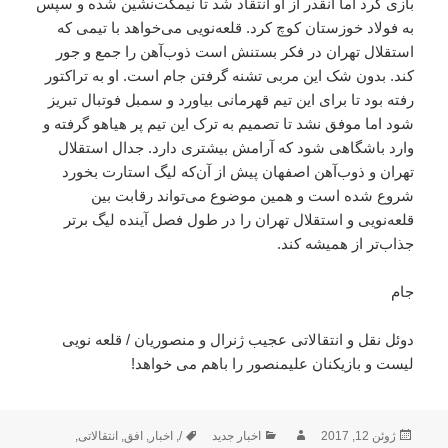
بازی کرد اما آنقدر از او انتقاد شد تا نیمکت‌نشین شده و سپس
به فولاد خوزستان کوچ کرد. قلعه‌نویی می‌خواهد با تیمی که
استقلال تهران در فکر بستنش است ذوب‌آهن را جمع و جور
کند. بدون شک این مربی تشنه گرفتن جام است. او به تراکتور
رفته بود تا برای این تیم قهرمانی بیاورد و سمبل فوتبال تبریز
شود اما موفق نشد تا تصمیم به ترک این تیم پر هیاهو گرفته و
وارد باشگاهی شود که آرامش بیشتری دارد. جدال استقلال
تهران و ذوب‌آهن اصفهان پیش از آن‌که لیگ استارت بخورد
شروع شده است و همین موضوع می‌تواند رقابت بین
قلعه‌نویی و استقلال تهران را در طول فصل آینده لیگ برتر
جذاب‌تر از همیشه کند.
جام
دوئل نقل و انتقالاتی عجیب ژنرال و منصوریان / قلعه نویی
لیست و بازیکنان علیمنصور را باهم می خواهد!
ارسال
نویسنده
دسته‌ها
برچسب‌ها
ژوئن 12, 2017
اخبار جدید
/
,
اخبار
,
افق
,
انتقالاتی
,