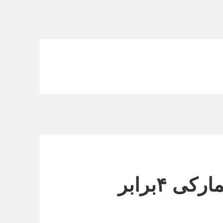
خرید “فلایت چک” دانمارکی ۴برابر