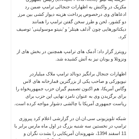
مکزیک در واکنش به اظهارات جنجالی ترامپ ضمن رد
ادعاهای وی درخصوص پرداخت هزینه دیوار کشی بین مرز
دو کشور، لحن و طرز سخن گفتن ترامپ را همانند
دیکتاتورهایی چون ‘آدلف هیتلر’ و ‘بنیتو موسولینی’ توصیف
کرد.
رویترز گزار داد: آدمک های ترامپ همچنین در بخش های از
ونزوئلا و یونان نیز به آتش کشیده شد.
اظهارات جنجال برانگیز دونالد ترامپ ملاک میلیاردر
نیویورکی و صاحب یکی از بزرگترین قمارخانه های لاس
وگاس آمریکا، هم اکنون تصمیم گیران حزب جمهوریخواه را
برای برگزیدن وی به عنوان نامزد نهایی این حزب برای
ریاست جمهوری آمریکا با چالشی دشوار مواجه کرده است.
شبکه تلویزیونی سی.ان.ان در گزارشی اعلام کرد پیروزی
ترامپ در نخستین سه شنبه بزرگ در اول ماه مارس برابر با
11 اسفند 1394، شهروندان آمریکایی را بشدت نگران و