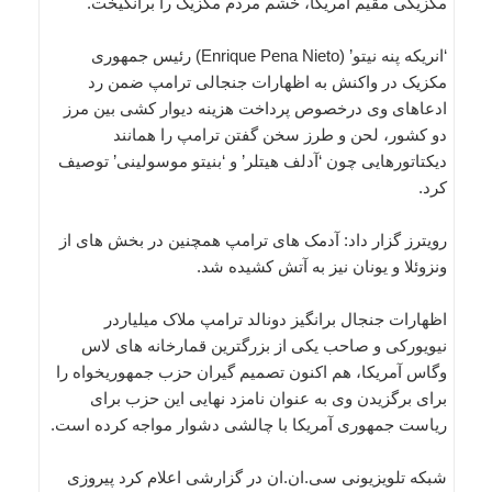
مکزیکی مقیم آمریکا، خشم مردم مکزیک را برانگیخت.
‘انریکه پنه نیتو’ (Enrique Pena Nieto) رئیس جمهوری
مکزیک در واکنش به اظهارات جنجالی ترامپ ضمن رد
ادعاهای وی درخصوص پرداخت هزینه دیوار کشی بین مرز
دو کشور، لحن و طرز سخن گفتن ترامپ را همانند
دیکتاتورهایی چون ‘آدلف هیتلر’ و ‘بنیتو موسولینی’ توصیف
کرد.
رویترز گزار داد: آدمک های ترامپ همچنین در بخش های از
ونزوئلا و یونان نیز به آتش کشیده شد.
اظهارات جنجال برانگیز دونالد ترامپ ملاک میلیاردر
نیویورکی و صاحب یکی از بزرگترین قمارخانه های لاس
وگاس آمریکا، هم اکنون تصمیم گیران حزب جمهوریخواه را
برای برگزیدن وی به عنوان نامزد نهایی این حزب برای
ریاست جمهوری آمریکا با چالشی دشوار مواجه کرده است.
شبکه تلویزیونی سی.ان.ان در گزارشی اعلام کرد پیروزی