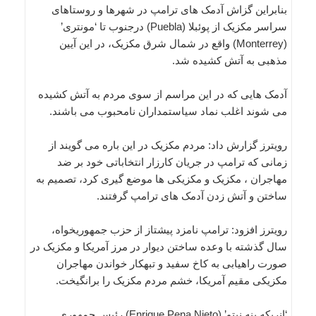
بنابراین گزاش آدمک های ترامپ در شهرها و روستاهای
سراسر مکزیک از پوئبلا (Puebla) درجنوب تا ‘مونتری’
(Monterrey) واقع در شمال شرق مکزیک، در این آیین
مذهبی به آتش کشیده شد.
آدمک هایی که در این مراسم از سوی مردم به آتش کشیده
می شوند اغلب نماد سیاستمداران نامحبوب می باشند.
رویترز گزارش داد: مردم مکزیک در این باره می گویند از
زمانی که ترامپ در جریان کارزار انتخاباتی خود بر ضد
مهاجران ، مکزیک و مکزیکی ها موضع گیری کرد، تصمیم به
ساختن و آتش زدن آدمک های ترامپ گرفتند.
رویترز افزود: ترامپ نامزد پیشتاز از حزب جمهوریخواه،
سال گذشته با وعده ساختن دیوار در مرز آمریکا و مکزیک در
صورت راهیابی به کاخ سفید و تبهکار خواندن مهاجران
مکزیکی مقیم آمریکا، خشم مردم مکزیک را برانگیخت.
‘انریکه پنه نیتو’ (Enrique Pena Nieto) رئیس جمهوری