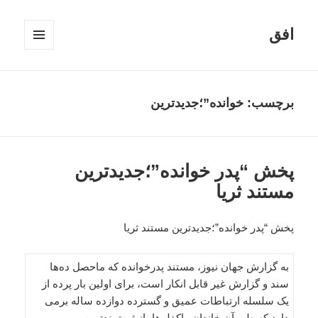
افق
فهرست
و
ابزارک‌ها
برچسب:
خوانده”؛جدیدترین
پخش “پدر خوانده”؛جدیدترین
مستند ثریا
پخش “پدر خوانده”؛جدیدترین مستند ثریا
به گزارش جهان نیوز، مستند پدرخوانده که ماحصل ده‌ها
سند و گزارش غیر قابل انکار است، برای اولین بار پرده از
یک سلسله ارتباطات عمیق و گسترده دوازده ساله برمی
دارد که طی آن خاندان راکفلرها، از ثروتمندترین و