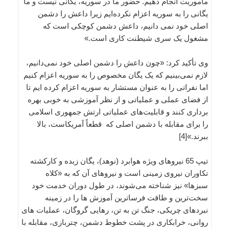
مأموریت انجام دهیم. حضور ما در سوریه، یگانی نیست و ما
یگانی را به سوریه اعزام نکرده‌ایم زیرا داعش را دشمن
اصلی خود نمی دانیم، داعش دشمن کوچکی است که
مشغول یک سری شیطنت کاری است.»
وی تأکید کرد: «چون داعش را دشمن اصلی خود نمی‌دانیم،
لازم نمی‌بینیم که یک یگان مخصوص را به سوریه اعزام کنیم
اما نفراتی را به عنوان مستشار به سوریه اعزام کرده ایم تا
از فضای عملی و عملیاتی و از نظر آموزشی به خوبی بهره
برداری کنند و قابلیت‌های عملیاتی ارتش جمهوری اسلامی
را برای مقابله با دشمن اصلی که قطعاً آمریکاست، بالا
ببرند.»[4]
تیپ 65 نیروهای ویژه هوابرد (نوهد)، یگان زبده و کارکشته
تکاوران نیروی زمینی است و نیروهای آن که به «کلاه
سبزها» نیز شناخته می‌شوند، در طول دوران خدمت خود
سخت‌ترین و طاقت فرساترین آموزش ها را در زمینه
نبردهای چریکی، جنگ تن به تن، رهایی گروگان، عملیات های
روانی، خرابکاری در پشت خطوط دشمن، چتربازی، مقابله با