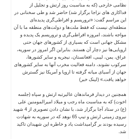
نظامی خارجی (که به مناسبت روز ارتش و تجلیل از
فداکاری های نزاجا برگزار شد) حاضر شد و طی سخنانی در
این مراسم گفت: «تروریسم و افراطی‌گری پدیده‌ای
منطقه‌ای نیست که فقط ملت‌ها و دولت‌های منطقه ما با آن
مواجه باشند، امروزه افراطی‌گری و تروریسم یک پدیده و
مشکل جهانی است که بسیاری از کشورهای جهان حتی
اروپایی‌ها نیز دچار آن هستند. بنابراین اگر امروز در سوریه،
عراق، یمن، لیبی، افغانستان، نیجریه و سایر کشورها،
سرکوب نشوند، دامنه فعالیت مخرب آنها به سایر کشورهای
جهان از آسیای میانه گرفته تا اروپا و آمریکا نیز گسترش
خواهد یافت.» (لینک خبر)
همچنین در دیدار فرماندهان عالیرتبه ارتش و سپاه (جلسه
اخوت) که به مناسبت ماه رجب و میلاد امیرالمومنین علی
(ع) در ستاد آجا برگزار شد، با نشان دادن تصویری از 4 شهید
نیروی زمینی ارتش و تیپ 65 نوهد که در سوریه به شهادت
رسیده بودند بر گرامیداشت یاد و خاطره این شهیدان تاکید
شد.