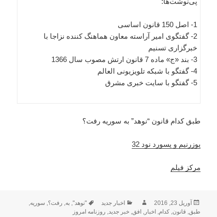
پی‌نوشت‌ها:
1- اصل 150 قانون اساسی
2- گفتگوی امیر آراسته معاون هماهنگ کننده نزاجا با
خبرگزاری تسنیم
3- بند «ج» ماده 7 قانون ارتش مصوب سال 1366
4- گفتگو با شبکه تلویزیونی العالم
5- گفتگو با سایت خبری مشرق
طبق کدام قانون “نوهد” به سوریه رفت؟
یوزرنیم و پسورد نود 32
مرکز فیلم
ارسال
نویسنده
دسته‌ها
برچسب‌ها
آوریل 23, 2016
اخبار جدید
"نوهد"
,
به
,
رفت؟
,
سوریه
,
شده
طبق
,
قانون
,
کدام
,
اخبار
,
افق
,
خبر جدید
,
روزنامه امروز