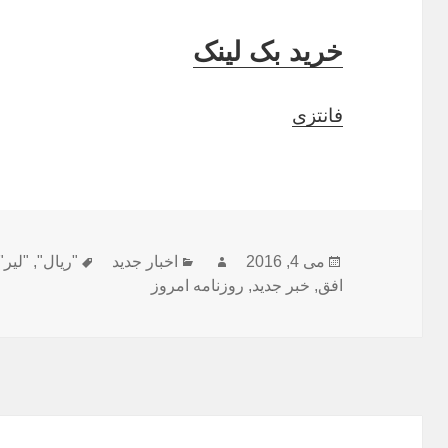
خرید بک لینک
فانتزی
ارسال
نویسنده
دسته‌ها
برچسب‌ها
می 4, 2016
اخبار جدید
"ریال"
,
"لیر"
شده
افق
,
خبر جدید
,
روزنامه امروز
در