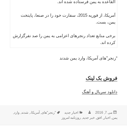
القاعده به یمن فرستاده شده اند.
آمریکا، از فوریه 2015، سفارت خود را در صنعا، پایتخت
یمن، بست.
برخی منابع تعداد رنجرهای اعزامی به یمن را صد نفرگزارش
کرده اند.
“رنجر”های آمریکا، وارد یمن شدند
فروش بک لینک
دانلود سریال و آهنگ
ارسال
نویسنده
دسته‌ها
برچسب‌ها
می 7, 2016
اخبار جدید
"رنجر"های
,
آمریکا،
,
شدند
,
وارد
,
شده
یمن
,
اخبار
,
افق
,
خبر جدید
,
روزنامه امروز
در