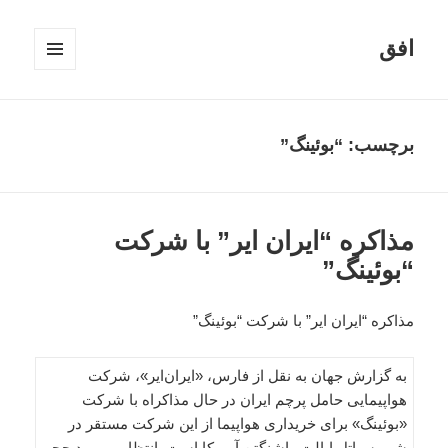
افق
فهرست
و
ابزارک‌ها
برچسب:
“بوئینگ”
مذاکره “ایران ایر” با شرکت
“بوئینگ”
مذاکره “ایران ایر” با شرکت “بوئینگ”
به گزارش جهان به نقل از فارس، «ایران‌ایر»، شرکت
هواپیمایی حامل پرچم ایران در حال مذاکراه با شرکت
«بوئینگ» برای خریداری هواپیما از این شرکت مستقر در
شهر سیاتل ایالت واشنگتن آمریکا است. انتظار می‌رود حجم