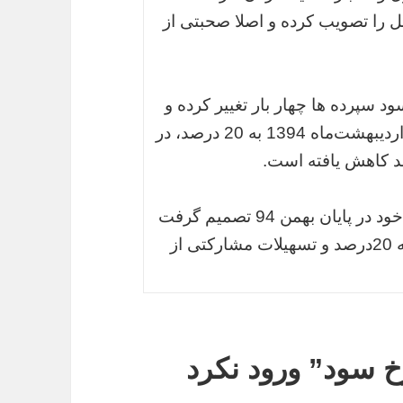
ل را تصویب کرده و اصلا صحبتی از
سپرده ها چهار بار تغییر کرده و
یک بار در اردیبهشت‌ماه 93 به 22 درصد، در اردیبهشت‌ماه 1394 به 20 درصد، در
شورای پول و اعتبار در نشست ویژه سودی خود در پایان بهمن 94 تصمیم گرفت
که نرخ سود تسهیلات مبادله‌ای از 21درصد به 20درصد و تسهیلات مشارکتی از
خ سود” ورود نکرد