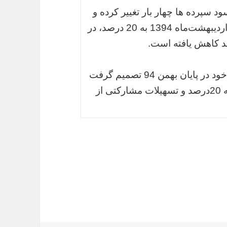
سپرده ها چهار بار تغییر کرده و
یک بار در اردیبهشت‌ماه 93 به 22 درصد، در اردیبهشت‌ماه 1394 به 20 درصد، در
شورای پول و اعتبار در نشست ویژه سودی خود در پایان بهمن 94 تصمیم گرفت
که نرخ سود تسهیلات مبادله‌ای از 21درصد به 20درصد و تسهیلات مشارکتی از