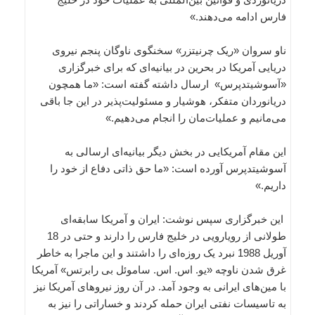
فارس ادامه می‌دهند.»
ناو سروان «ریک چرنیتزر» سخنگوی ناوگان پنجم نیروی
دریایی آمریکا در بحرین در بیانیه‌ای که برای خبرگزاری
«آسوشیتدپرس» ارسال داشته گفته است: «ما همچون
دریانوردان متفکر، هوشیار و مسئولیت‌پذیر در این جا باقی
می‌مانیم و عملیات‌مان را انجام می‌دهیم.»
این مقام آمریکایی در بخش دیگر بیانیه‌ای ارسالی به
آسوشیتدپرس آورده است: «ما حق ذاتی دفاع از خود را
داریم.»
این خبرگزاری سپس نوشت: ایران و آمریکا سابقه‌ای
طولانی از رویارویی در خلیج فارس را دارند و حتی در 18
آوریل 1988 نبرد یک روزه‌ای را داشتند و این ماجرا به خاطر
غرق شدن ناوچه «یو. اس. اس. ساموئل بی رابرتس» آمریکا
با مین‌های ایرانی به وجود آمد. در آن روز نیروهای آمریکا نیز
به تاسیسات نفتی ایران حمله کردند و خساراتی را نیز به