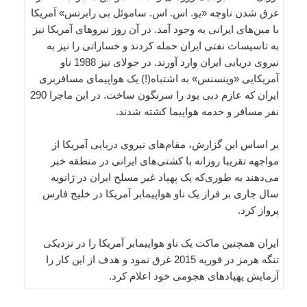
غرق شدن ناوچه «یو. اس. اس. ساموئل بی رابرتس» آمریکا
با مین‌های ایرانی به وجود آمد. در آن روز نیروهای آمریکا نیز
به تاسیسات نفتی ایران حمله کردند و خساراتی را نیز به
نیروی دریایی ایران وارد آورند. در جولای نیز 1988 ناو
آمریکایی «وینسنس» به اشتباه(!) یک هواپیمای مسافربری
ایران که عازم دبی بود را سرنگون ساخت. در این ماجرا 290
نفر مسافر و خدمه هواپیما کشته شدند.
بر اساس این گزارش، مقام‌های نیروی دریایی آمریکا از
مواجهه تقریبا روزانه با کشتی‌های ایرانی در منطقه خبر
می‌دهند به طوری‌که یک پهپاد غیر مسلح ایران در ژانویه
سال جاری بر فراز یک ناو هواپیمابر آمریکا در خلیج فارس
پرواز کرد.
ایران همچنین ماکت یک ناو هواپیمابر آمریکا را در نزدیکی
تنگه هرمز در فوریه 2015 غرق نمود و هدف از این کار را
آزمایش پهپادهای هجومی خود اعلام کرد.