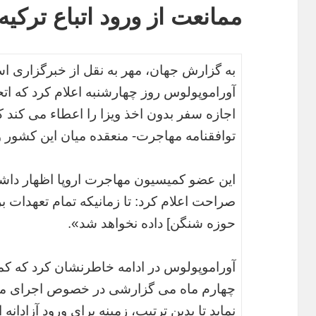
ممانعت از ورود اتباع ترکی
به گزارش جهان، مهر به نقل از خبرگزاری اس
آوراموپولوس روز چهارشنبه اعلام کرد که اتحاد
اجازه سفر بدون اخذ ویزا را اعطاء می کند ک
توافقنامه مهاجرت- منعقده میان این کشور و ا
این عضو کمیسیون مهاجرت اروپا اظهار داش
صراحت اعلام کرد: تا زمانیکه تمام تعهدات برآو
حوزه شنگن] داده نخواهد شد».
آوراموپولوس در ادامه خاطرنشان کرد که کم
چهارم ماه می گزارشی در خصوص اجرای مفاد 
نماید تا بدین ترتیب، زمینه برای ورود آزادانه ات