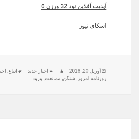
آپدیت آفلاین نود 32 ورژن 6
اسکای نیوز
ارسال
نویسنده
دسته‌ها
برچسب‌ه
آوریل 20, 2016
اخبار جدید
اتباع
,
اخب
شده
روزنامه امروز
,
شنگن
,
ممانعت
,
ورود
در