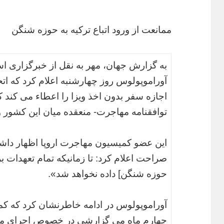
ممانعت از ورود اتباع ترکیه به حوزه شنگن
به گزارش جهان، مهر به نقل از خبرگزاری اس
آوراموپولوس روز چهارشنبه اعلام کرد که اتحاد
اجازه سفر بدون اخذ ویزا را اعطاء می کند ک
توافقنامه مهاجرت- منعقده میان این کشور و ا
این عضو کمیسیون مهاجرت اروپا اظهار داش
صراحت اعلام کرد: تا زمانیکه تمام تعهدات برآو
حوزه شنگن] داده نخواهد شد».
آوراموپولوس در ادامه خاطرنشان کرد که کم
چهارم ماه می گزارشی در خصوص اجرای مفاد 