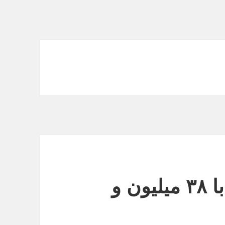
عرضه ساینا اتوماتیک با ۳۸ میلیون و