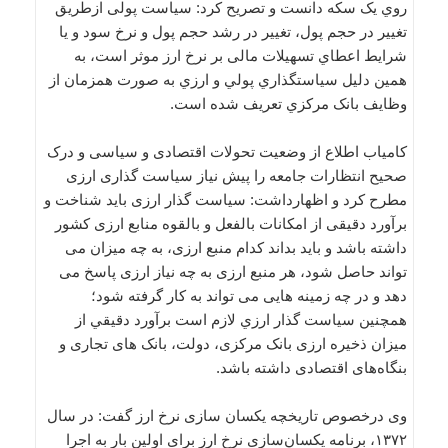
روي يک سکه دانست و تصریح کرد: سياست پولی ازطريق
تغيير در حجم پول، تغيير در رشد حجم پول و نرخ سود و يا
شرايط اعطاي تسهيلات مالی بر نرخ ارز موثر است، به
همين دليل سياستگذاري پولي و ارزي به صورت همزمان از
وظايف بانک مرکزي تعريف شده است.
کامیاب اطلاع از وضعيت تحولات اقتصادی و سياسی و درک
صحیح انتظارات جامعه را پیش نیاز سیاست گذاری ارزی
مطرح کرد و اظهارداشت: سياست گذار ارزی بايد شناخت و
برآورد دقیقی از امکانات بالفعل و بالقوه منابع ارزی کشور
داشته باشد و بايد بداند کدام منبع ارزی، به چه ميزان می
تواند حاصل شود، هر منبع ارزی به چه نياز ارزی پاسخ می
دهد و در چه زمينه هایی می تواند به کار گرفته شود؛
همچنين سياست گذار ارزي لازم است برآورد دقيقي از
ميزان ذخيره ارزی بانک مرکزی، دولت، بانک های تجاری و
بنگاه‌های اقتصادی داشته باشد.
وی درخصوص تاریخچه یکسان سازی نرخ ارز گفت: در سال
۱۳۷۲، برنامه يکسان‌سازی نرخ ارز برای اولین بار به اجرا