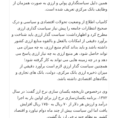
همين دليل سياستگذاري پولي و ارزي به صورت همزمان از
وظايف بانک مرکزي تعريف شده است.
کامیاب اطلاع از وضعيت تحولات اقتصادی و سياسی و درک
صحیح انتظارات جامعه را پیش نیاز سیاست گذاری ارزی
مطرح کرد و اظهارداشت: سياست گذار ارزی بايد شناخت و
برآورد دقیقی از امکانات بالفعل و بالقوه منابع ارزی کشور
داشته باشد و بايد بداند کدام منبع ارزی، به چه ميزان می
تواند حاصل شود، هر منبع ارزی به چه نياز ارزی پاسخ می
دهد و در چه زمينه هایی می تواند به کار گرفته شود؛
همچنين سياست گذار ارزي لازم است برآورد دقيقي از
ميزان ذخيره ارزی بانک مرکزی، دولت، بانک های تجاری و
بنگاه‌های اقتصادی داشته باشد.
وی درخصوص تاریخچه یکسان سازی نرخ ارز گفت: در سال
۱۳۷۲، برنامه يکسان‌سازی نرخ ارز برای اولین بار به اجرا
درآمد و ارزش هر دلار از ۷۰ ريال به ۱۷۵۰ ريال افزايش
يافت اما اين سياست بيش از چند ماه دوام نياورد و اقتصاد
کشور به نظام چند نرخي ارز بازگشت.