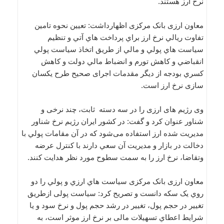
نرخ ارز هستند.
معاون ارزی بانک مرکزی اظهارداشت: تعيين نحوه تامين
تفاوت ريالي نرخ ارز براي پرداخت هاي آتي و تنظيم
سياست هاي پولي و مالي از طریق اتخاذ سياست پولي
انقباضي و کاهش تورم و انضباط مالي دولت و کاهش
کسري بودجه از دیگر مقدمات اجرای صحیح طرح یکسان
سازی نرخ ارز است.
وی رژیم های ارزی را در سه دسته ثابت، چند نرخی و
شناور عنوان کرد و گفت: در کشور ایران رژیم نرخ شناور
مدیریت شده ارز استفاده می‌شود که در آن مقامات پولي با
دخالت در بازار و مديريت آن سعي دارند با کنترل عرضه
وتقاضا، نرخ ارز را به سمت سطوح مورد نظر هدايت کنند.
معاون ارزی بانک مرکزی سياست هاي ارزي و پولي را دو
روي يک سکه دانست و تصریح کرد: سياست پولی ازطريق
تغيير در حجم پول، تغيير در رشد حجم پول و نرخ سود و يا
شرايط اعطاي تسهيلات مالی بر نرخ ارز موثر است، به