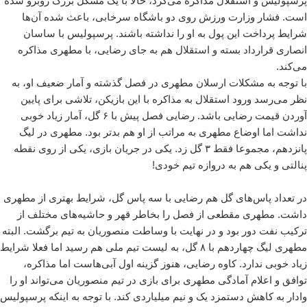
پرسپولیس و استقلال مذاکره می‌کرد، حالا با یک مشکل بزرگ روبرو شده
است. فشار وزارت ورزش روی دو باشگاه سرخابی، باعث شده آن‌ها
شرایط پرداخت این پول به او را نداشته باشند. پرسپولیس با ساسان
انصاری قرارداد بسته و استقلال هم به جای رضایی، با مطهری مذاکره
می‌کند.
با توجه به مشکلات ارسلان مطهری در فصل گذشته و آمار ضعیف او، به
نظر می‌رسد ورود استقلال به مذاکره با این بازیکن، تلاشی برای پایین
آوردن قیمت رضایی باشد. رضایی فصل پیش با ۶ گل، آمار زیاد خوبی
نداشت اما اوضاع مطهری به مراتب از او هم بدتر بود. مطهری در لیگ
پانزدهم، مجموعا فقط ۳ گل زد. یکی در جریان بازی، یکی از روی نقطه
پنالتی و یکی هم به دروازه تیم خودی!
در تعداد پاس‌های گل هم رضایی با سه پاس گل، شرایط بهتری از مطهری
داشت. مطهری مقطعی از فصل را بخاطر قهر و حاشیه‌های مختلف از
ترکیب نفت دور بود و در نهایت با وساطت منصوریان به تیم برگشت. البته
مطهری لیگ چهاردهم با ۸ گل، به لیست تیم ملی هم رسید اما فعلا شرایط
زیاد خوبی ندارد. کاوه رضایی، هنوز گزینه اول آبی‌هاست اما مذاکره،
توافق و اعلام آمادگی مطهری برای بازی در تیم منصوریان می‌تواند او را
وادار به کاهش دستمزد یک و نیم میلیاردی کند. با توجه به اینکه پرسپولیس