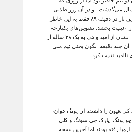
های دو تیم حاضر بود اما از روزی که
ن را با گل طلایی‌اش حذف کرده بود، ۱۷ سال می‌گذشت. او در آن روز طلایی
دقیقه ۷۵ به بازی رفت و ورق را برگرداند اما این بار در دقیقه ۸۹ فقط به این خاطر
 را عینیت بخشد. تشویق‌های یکپارچه
قرمزهای سئول وقتی گوک وارد زمین می‌شد، نشان از امید واهی به یک ۳۸ ساله از
 آن چند دقیقه، نگون بختی تیم ملی
کی هیون را داشت. آن یونگ هوان،
ک چو یونگ، پارک جی سونگ و کلی
اروپا رفته بودند اما آخرین نسخه