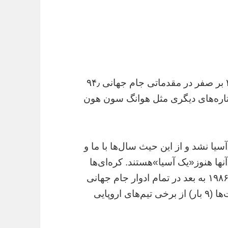
شکست ۶ بر ۲ البته انتقامی بود از آن باخت ۳ بر صفر در مقدماتی جام جهانی ۹۴٫
اره‌های دیگری مثل هوانگ سون هون
ا نشد و از این حیث سال‌ها با ما و
 آنها هنوز«یک آسیا»هستند. کره‌ای‌ها
۲۰ سال قبل از ما به جام جهانی رسیدند و از ۱۹۸۶ به بعد در تمام ادوار جام جهانی
حاضر بوده‌اند تا تعداد حضورشان در این رقابت‌ها (۹ بار) از برخی تیم‌های اروپایی