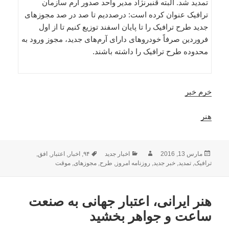
تمدید شد. البته قنبرنژاد مدیر واحد صدور آرم سازمان
ترافیک عنوان کرده است: درصددیم تا صد در صد مجوزهای
جدید طرح ترافیک را تا پایان اسفند توزیع کنیم تا از اول
فروردین صرفاً خودروهای دارای آرم‌های جدید، مجوز ورود به
محدوده طرح ترافیک را داشته باشند.
خرم خبر
هنر
ارسال
نویسنده
دسته‌ها
برچسب‌ها
مارس 13, 2016
اخبار جدید
۹۴
,
اخبار
,
اعتبار
,
افق
,
شده
ترافیک
,
تمدید
,
خبر جدید
,
روزنامه امروز
,
طرح
,
مجوزهای
,
موقت
در
هنر ایرانی، اعتبار جهانی به صنعت
ساعت و جواهر بخشید