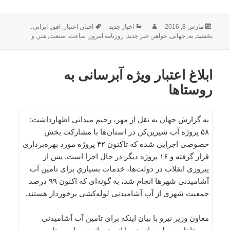
ارسال
نویسنده
دسته‌ها
برچسب‌ها
مارس 8, 2016
اخبار جدید
اخبار
,
اعتبار
,
افق
,
ایرانی،
,
شده
بخشید
,
به
,
جهانی
,
جواهر
,
خبر جدید
,
روزنامه امروز
,
ساعت
,
صنعت
,
هنر
,
و
در
ابلاغ اعتبار ویژه آبرسانی به
روستاها
به گزارش جهان به نقل از مهر، رحيم ميداني اظهارداشت:
۵۸ پروژه آب شیرین‌کن در استان‌ها با مشارکت بخش
خصوصی اجرایی شده که تاکنون ۴۲ پروژه مورد بهره‌برداری
قرار گرفته و ۱۶ پروژه دیگر در حال اجرا است. پس از
پیروزی انقلاب در دولت‌ها، خدمات بسياري برای تامین آب
آشامیدنی شهرها انجام شد، به‌ گونه‌ای که اکنون ۹۹ درصد
جمعیت شهری از آب آشامیدنی لوله‌کشی برخوردار هستند.
معاون وزیر نیرو با بیان اینکه برای تامین آب آشامیدنی