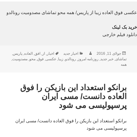
عکسی فوق العاده زیبا از پاریس/ همه محو تماشای مصدومیت رونالدو
خرید بک لینک
دانلود فیلم خارجی
ارسال
نویسنده
دسته‌ها
برچسب‌ها
جولای 11, 2016
اخبار جدید
اخبار
,
از
,
افق
,
العاده
,
پاریس
,
شده
تماشای
,
خبر جدید
,
روزنامه امروز
,
رونالدو
,
زیبا
,
عکسی
,
فوق
,
محو
,
مصدومیت
,
در
همه
برانکو استعداد این بازیکن را فوق
العاده دانست/ مسی ایران
پرسپولیسی می شود
برانکو استعداد این بازیکن را فوق العاده دانست/ مسی ایران
پرسپولیسی می شود