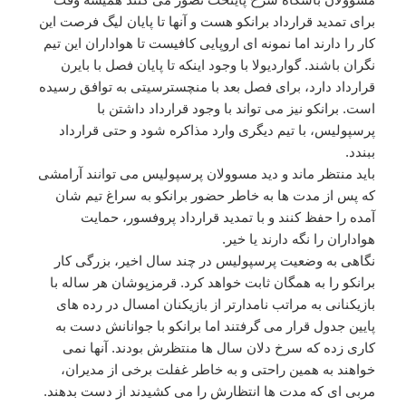
برای تمدید قرارداد برانکو هست و آنها تا پایان لیگ فرصت این
کار را دارند اما نمونه ای اروپایی کافیست تا هواداران این تیم
نگران باشند. گواردیولا با وجود اینکه تا پایان فصل با بایرن
قرارداد دارد، برای فصل بعد با منچسترسیتی به توافق رسیده
است. برانکو نیز می تواند با وجود قرارداد داشتن با
پرسپولیس، با تیم دیگری وارد مذاکره شود و حتی قرارداد
ببندد.
باید منتظر ماند و دید مسوولان پرسپولیس می توانند آرامشی
که پس از مدت ها به خاطر حضور برانکو به سراغ تیم شان
آمده را حفظ کنند و با تمدید قرارداد پروفسور، حمایت
هواداران را نگه دارند یا خیر.
نگاهی به وضعیت پرسپولیس در چند سال اخیر، بزرگی کار
برانکو را به همگان ثابت خواهد کرد. قرمزپوشان هر ساله با
بازیکنانی به مراتب نامدارتر از بازیکنان امسال در رده های
پایین جدول قرار می گرفتند اما برانکو با جوانانش دست به
کاری زده که سرخ دلان سال ها منتظرش بودند. آنها نمی
خواهند به همین راحتی و به خاطر غفلت برخی از مدیران،
مربی ای که مدت ها انتظارش را می کشیدند از دست بدهند.