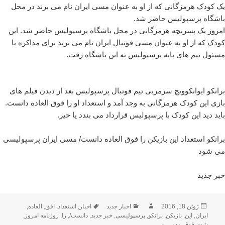
یک کودک هرمزگانی که از او به عنوان مسی ایران نام می برند در محل
باشگاه پرسپولیس حاضر شد.
امروز یک پسربچه هرمزگانی در محل باشگاه پرسپولیس حاضر شد. این
کودک که از او به عنوان مسی فوتبال ایران نام می برند برای مذاکره با
مسئول تیم های پایه پرسپولیس به این باشگاه رفت.
برانکو ایوانکوویچ سرمربی تیم فوتبال پرسپولیس بعد از دیدن فیلم های
بازی این کودک هرمزگانی به وجد آمد و استعداد او را فوق العاده دانست.
باید دید این کودک با پرسپولیس قرارداد می بندد یا خیر.
برانکو استعداد این بازیکن را فوق العاده دانست/ مسی ایران پرسپولیسی
می شود
خبر جدید
ارسال
نویسنده
دسته‌ها
برچسب‌ها
ژوئن 18, 2016
اخبار جدید
اخبار
,
استعداد
,
افق
,
العاده
,
شده
ایران
,
این
,
بازیکن
,
برانکو
,
پرسپولیسی
,
خبر جدید
,
دانست/
,
را
,
روزنامه امروز
,
در
شود
,
فوق
,
مسی
,
می