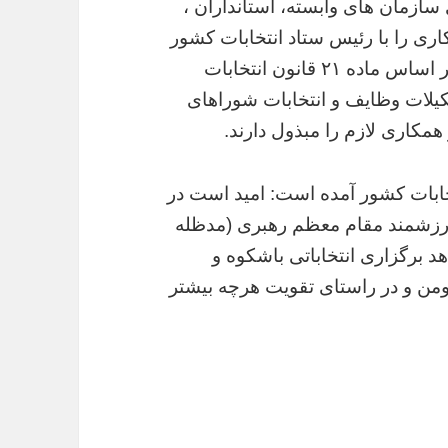
سازمان های وابسته، استانداران ،
ری را با رئیس ستاد انتخابات کشور
به عمل آورند و کلیه دستگاه های اجرایی نیز بر اساس ماده ۲۱ قانون انتخابات
اده ۶۷ مکرر ۱ قانون تشکیلات وظایف و انتخابات شوراهای
مکاری لازم را مبذول دارند.
ابات کشور آمده است: امید است در
ارزشمند مقام معظم رهبری (مدظله
د برگزاری انتخاباتی باشکوه و
ومن و در راستای تقویت هرچه بیشتر