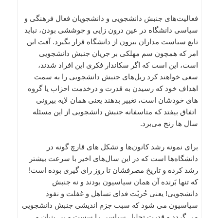
فعالیت‌‌های جنبش دانشجویی و دانشجویان فعال فرهنگی و
سیاسی دانشگاه در عین درون زایی و جوششی بودن، نباید
تابع سیاست مداران بیرون از دانشگاه قرار بگیرد. آفت این
امر که همچون سم مهلکی بر جریان جنبش دانشجویی
است، این است که اگر سکاندار فکری این افراد شدند،
سعی خواهند کرد ریل‌‌های جنبش دانشجویی را به سمت
اهداف خود که رسیدن به قدرت و درخدمت احزاب یا گروه
های خودشان است، تغییر بدهند یعنی همان لایه بیرونی
اتفاق بیفتد که متاسفانه جنبش دانشجویی از این مسئله
سال ها رنج می‌‌برد.
برای نمونه رشد کانون‌‌ها و تشکل های قارچ گونه در
دانشگاه‌‌ها است که در این سال‌های اخیر با سرعت بیشتر
رشد کرده و تاریخ مصرفشان تا روز رای گیری بوده است!
که تنها بَرنده آن همان سیاسیون بودند و نه جنبش
دانشجویی! یعنی حُریّت فدای تساهل و غفلت و نفوذ
سیاسیون می شود که سبب جزم اندیشی جنبش دانشجویی
می گردد و قدرت تحلیل سیاسی را سست و بی بنیان و