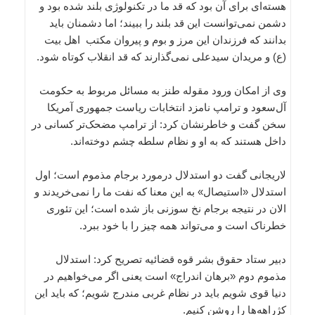
هسته‌ای برای آن بود که قد ما در تکنولوژی بلند شده بود و
دشمن نمی‌توانست این قد بلند را ببیند؛ اما دشمنان باید
بدانند که فرزندان این مرز و بوم و پیروان مکتب اهل بیت
(ع) و مریدان سیدعلی نمی‌گذارند که قد انقلاب کوتاه شود.
وی از امکان ورود مقوله طنز به مسائل مربوط به حکومت
آل‌سعود و ترامپ نامزد انتخابات ریاست جمهوری آمریکا
سخن گفت و خاطرنشان کرد: از ترامپ مضحک‌تر کسانی در
داخل هستند که به او و نظام سلطه چشم دوخته‌اند.
لاریجانی گفت دو استدلال درمورد برجام مذموم است؛ اول
استدلال «استیصال» به این معنا که نفت ما را نمی‌خریدند و
الان در نتیجه برجام نخ سوزنی باز شده است؛ این تئوری
خطرناک است و می‌تواند همه چیز را با خود ببرد.
دبیر ستاد حقوق ‌بشر قوه قضائیه تصریح کرد: استدلال
مذموم دوم «برهان اندراج» است یعنی اگر می‌خواهیم در
دنیا قوی شویم باید در نظام غربی مندرج شویم؛ که باید این
کژراهه‌ها را روشن کنیم.