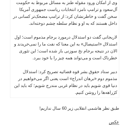
وی از امکان ورود مقوله طنز به مسائل مربوط به حکومت
آل‌سعود و ترامپ نامزد انتخابات ریاست جمهوری آمریکا
سخن گفت و خاطرنشان کرد: از ترامپ مضحک‌تر کسانی در
داخل هستند که به او و نظام سلطه چشم دوخته‌اند.
لاریجانی گفت دو استدلال درمورد برجام مذموم است؛ اول
استدلال «استیصال» به این معنا که نفت ما را نمی‌خریدند و
الان در نتیجه برجام نخ سوزنی باز شده است؛ این تئوری
خطرناک است و می‌تواند همه چیز را با خود ببرد.
دبیر ستاد حقوق ‌بشر قوه قضائیه تصریح کرد: استدلال
مذموم دوم «برهان اندراج» است یعنی اگر می‌خواهیم در
دنیا قوی شویم باید در نظام غربی مندرج شویم؛ که باید این
کژراهه‌ها را روشن کنیم.
طبق نظر هاشمی انقلابی زیر 60 سال نداریم!
عکس