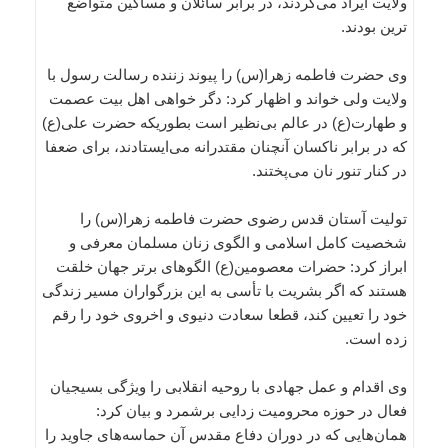
ولایت ایراد می‌کردند، در برابر سائلان و مساکین متواضع
ترین بودند.
وی حضرت فاطمه زهرا(س) را پیوند زننده رسالت رسول با
ولایت ولی خواند و اظهار کرد: دگر خواهی اهل بیت عصمت
و طهارت(ع) در عالم بی‌نظیر است بطوریکه حضرت علی(ع)
که در برابر ناکسان آنچنان مقتدرانه می‌ایستادند، برای ضعفا
در کنار تنور نان می‌پختند.
تولیت آستان قدس رضوی حضرت فاطمه زهرا(س) را
شخصیت کامل اسلامی و الگوی زنان مسلمان معرفی و
ابراز کرد: حضرات معصومین(ع) الگوهای برتر جهان خلقت
هستند که اگر بشریت با تأسی به این بزرگواران مسیر زندگی
خود را تعیین کند، قطعا سعادت دنیوی و اخروی خود را رقم
زده است.
وی اقدام و عمل جهادی با روحیه انقلابی را ویژگی بسیجیان
فعال در حوزه محرومیت زدایی برشمرد و بیان کرد:
همان‌هایی که در دوران دفاع مقدس آن حماسه‌های جاوید را