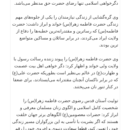
دگرخواهی اسلامی تنها رضای حضرت حق مدنظر می‌باشد.
وی گره‌گشایی از زندگی نیازمندان را یکی از جلوه‌های مهم
زندگی حضرت فاطمه زهرا(س) خواند و ابراز داشت: حضرت
فاطمه(س) که رساترین و مقتدرانه‌ترین خطبه‌ها را دفاع از
ولایت ایراد می‌کردند، در برابر سائلان و مساکین متواضع
ترین بودند.
وی حضرت فاطمه زهرا(س) را پیوند زننده رسالت رسول با
ولایت ولی خواند و اظهار کرد: دگر خواهی اهل بیت عصمت
و طهارت(ع) در عالم بی‌نظیر است بطوریکه حضرت علی(ع)
که در برابر ناکسان آنچنان مقتدرانه می‌ایستادند، برای ضعفا
در کنار تنور نان می‌پختند.
تولیت آستان قدس رضوی حضرت فاطمه زهرا(س) را
شخصیت کامل اسلامی و الگوی زنان مسلمان معرفی و
ابراز کرد: حضرات معصومین(ع) الگوهای برتر جهان خلقت
هستند که اگر بشریت با تأسی به این بزرگواران مسیر زندگی
خود را تعیین کند، قطعا سعادت دنیوی و اخروی خود را رقم