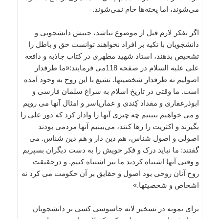
می‌‌شوند، اما پخته‌‌ها خام نمی‌‌شوند.
اگر تفکر لازم قبل از موضوع نباشد، جنبش دانشجویی و
دانشجویان با تکیه بر افراد نخواهند توانست حق و باطل را
تشخیص بدهند، استاد شهید مطهری در کتاب جاذبه و دافعه
علی علیه السلام در صفحه 118می فرمایند:«ما طرفدار
اصولیم نه طرفدار شخصیتها. تشیع با این روح به وجود آمده
است. ما وقتی در تاریخ اسلام به سراغ سلمان فارسی و
ابوذرغفاری و مقداد کِندی و عماریاسر و امثال آنها می رویم
و می خواهیم ببینیم چه چیزی آنها را وادار کرد که دور علی را
بگیرند و اکثریت را رها کنند، می‌‌بینیم آنها مردمی بودند
اصولی و اصول شناس، هم دین دار و هم دین شناس. می
گفتند: ما نباید درک و فکر خویش را به دست دیگران بسپریم
و وقتی آنها اشتباه کردند ما نیز اشتباه کنیم. و درحقیقت
روح آنان روحی بود اصول و حقایق بر آن حکومت می کرد نه
اشخاص و شخصیتها.»
برای نمونه در تسخیر لانه جاسوسی کسی بر دانشجویان