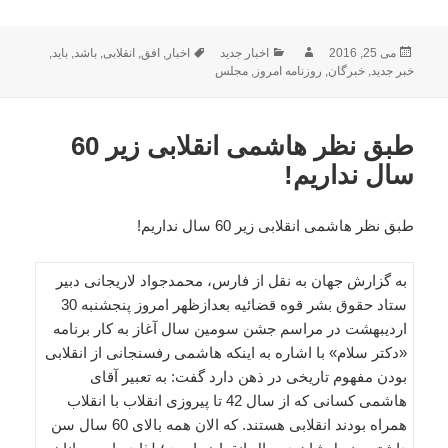
ارسال
نویسنده
دسته‌ها
برچسب‌ها
می 25, 2016
اخبار جدید
اخبار
,
افق
,
انقلابی
,
باشد
,
باید
,
شده
خبر جدید
,
خبرگان
,
روزنامه امروز
,
مجلس
در
طبق نظر هاشمی انقلابی زیر 60
سال نداریم!
طبق نظر هاشمی انقلابی زیر 60 سال نداریم!
به گزارش جهان به نقل از فارس، محمدجواد لاریجانی دبیر
ستاد حقوق ‌بشر قوه قضائیه بعدازظهر امروز پنجشنبه 30
اردیبهشت در مراسم جشن سومین سال آغاز به کار برنامه
«دکتر سلام» با اشاره به اینکه هاشمی رفسنجانی از انقلابی
بودن مفهوم تاریخی در ذهن دارد گفت: به تعبیر آقای
هاشمی کسانی که از سال 42 تا پیروزی انقلاب با انقلاب
همراه بودند انقلابی هستند. که الان همه بالای 60 سال سن