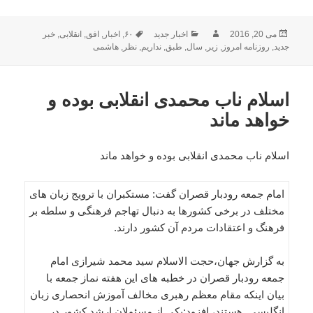
ارسال
نویسنده
دسته‌ها
برچسب‌ها
می 20, 2016
اخبار جدید
۶۰
,
اخبار
,
افق
,
انقلابی
,
خبر
شده
جدید
,
روزنامه امروز
,
زیر
,
سال
,
طبق
,
نداریم
,
نظر
,
هاشمی
در
اسلام ناب محمدی انقلابی بوده و
خواهد ماند
اسلام ناب محمدی انقلابی بوده و خواهد ماند
امام جمعه رودبار قصران گفت: مستکبران با ترویج زبان های
مختلف در برخی کشورها به دنبال تهاجم فرهنگی و سلطه بر
فرهنگ و اعتقادات مردم آن کشور دارند.
به گزارش جهان،حجت الاسلام سید محمد شیرازی امام
جمعه رودبار قصران در خطبه های این هفته نماز جمعه با
بیان اینکه مقام معظم رهبری مخالف آموزش انحصاری زبان
انگلیسی هستند، افزود:یکی از مسئولان ارشد کشور در