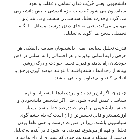
دانشجویی! یعنی حُریّت فدای تساهل و غفلت و نفوذ
سیاسیون می شود که سبب جزم اندیشی جنبش دانشجویی
می گردد و قدرت تحلیل سیاسی را سست و بی بنیان و
بی‌‌تامل می‌‌کند، یعنی به جای دیدن درست مسائل، با نگاه
تحمیلی سخن می گوید نه تحلیلی!
قدرت تحلیل سیاسی یعنی دانشجویان سیاسی انقلابی هر
حرفی را به آسانی نپذیرند و هر احتمالی را به آسانی در ذهن
خودشان راه ندهند و قدرت تحلیل حوادث و درک روشن
بینانه از رخدادها داشته باشند تا بتوانند موضع گیری برحق و
انقلابی کنند و بی‌‌تفاوت و خنثی نباشند.
چنان چه اگر این زنده باد و مرده بادها با پشتوانه و فهم
سیاسی عمیق انجام شود، حتی اگر تشخیص دانشجویان و
جنبش دانشجویی بر فرض صددرصد خطا باشد، بسیار
ارزشمندتر و قابل تحسین‌‌تر از آن است که بله چشم گوی
سیاسیون باشند، زیرا در صورت درست یا حتی غلط بودن
تحلیل و فهم از موضوع، تمرینی می‌‌شود تا در آینده به تحلیل
درست از مسئله برسند هم چنان که بسیاری از داغ ها سرد