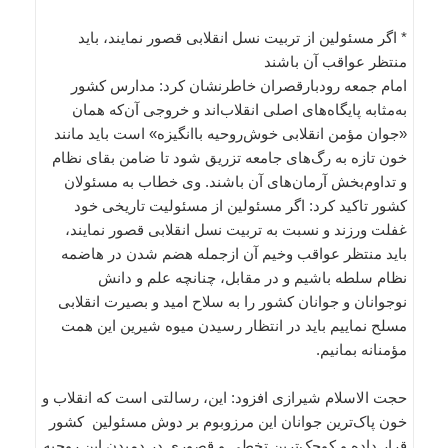
* اگر مسئولین از تربیت نسل انقلابی قصور نمایند، باید
منتظر عواقب آن باشند
امام جمعه رودبارقصران خاطرنشان کرد: مدارس کشور
به‌مثابه پایگاه‌های اصلی انقلاب‌اند و خروجی آن‌که همان
«جوان مؤمن انقلابی خوش‌روحیه باانگیزه» است باید مانند
خون تازه به رگ‌های جامعه تزریق شود تا ضامن بقای نظام
و تداوم‌بخش‌ آرمان‌های آن باشند. وی خطاب به مسئولان
کشور تاکید کرد: اگر مسئولین از مسئولیت تاریخی خود
غفلت ورزند و نسبت به تربیت نسل انقلابی قصور نمایند،
باید منتظر عواقب وخیم آن ازجمله هضم شدن در هاضمه
نظام سلطه باشیم و در مقابل، چنانچه علم و دانش
نوجوانان و جوانان کشور را به سلاح امید و بصیرت انقلابی
مسلح نماییم باید در انتظار رسیدن میوه شیرین این همت
مؤمنانه بمانیم.
حجت الاسلام شیرازی افزود: این، رسالتی است که انقلاب و
خون پاک‌ترین جوانان این مرزوبوم بر دوش مسئولین کشور
قرار داده و کوچک‌ترین تخطی و قصوری در دمیدن این روحیه