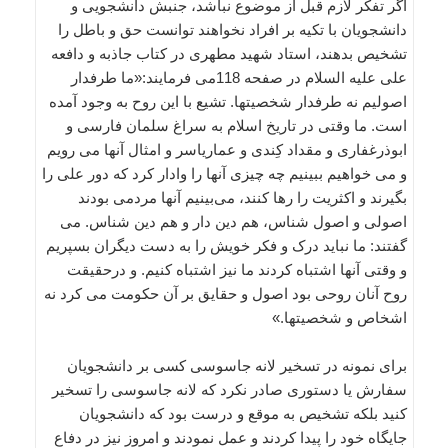
اگر تفکر لازم قبل از موضوع نباشد، جنبش دانشجویی و
دانشجویان با تکیه بر افراد نخواهند توانست حق و باطل را
تشخیص بدهند، استاد شهید مطهری در کتاب جاذبه و دافعه
علی علیه السلام در صفحه 118می فرمایند:«ما طرفدار
اصولیم نه طرفدار شخصیتها. تشیع با این روح به وجود آمده
است. ما وقتی در تاریخ اسلام به سراغ سلمان فارسی و
ابوذرغفاری و مقداد کِندی و عماریاسر و امثال آنها می رویم
و می خواهیم ببینیم چه چیزی آنها را وادار کرد که دور علی را
بگیرند و اکثریت را رها کنند، می‌‌بینیم آنها مردمی بودند
اصولی و اصول شناس، هم دین دار و هم دین شناس. می
گفتند: ما نباید درک و فکر خویش را به دست دیگران بسپریم
و وقتی آنها اشتباه کردند ما نیز اشتباه کنیم. و درحقیقت
روح آنان روحی بود اصول و حقایق بر آن حکومت می کرد نه
اشخاص و شخصیتها.»
برای نمونه در تسخیر لانه جاسوسی کسی بر دانشجویان
سفارش یا دستوری صادر نکرد که لانه جاسوسی را تسخیر
کنید بلکه تشخیص به موقع و درست بود که دانشجویان
جایگاه خود را پیدا کردند و عمل نمودند و امروز نیز در دفاع