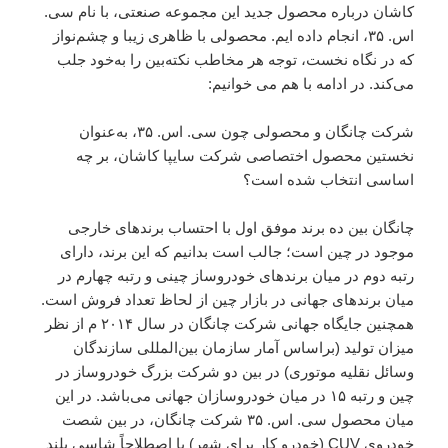
کاشان درباره محصول جدید این مجموعه صنعتی، با نام سی.
اس. ۳۵، انجام داده ایم. محصولی با ظاهری زیبا و چشم‌نواز
که در نگاه نخست، توجه هر مخاطب نکته‌بین را به‌خود جلب
می‌کند. در ادامه با هم می خوانیم:
شرکت چانگان و محصولی چون سی. اس. ۳۵، به‌عنوان
نخستین محصول اختصاصی شرکت سایپا کاشان، بر چه
اساسی انتخاب شده است؟
چانگان بین ده برند موفق اول با احتساب برندهای خارجی
موجود در چین است؛ جالب است بدانیم که این برند، دارای
رتبه دوم در میان برندهای خودروساز چینی و رتبه چهارم در
میان برندهای جهانی در بازار چین از لحاظ تعداد فروش است.
همچنین جایگاه جهانی شرکت چانگان در سال ۲۰۱۴ م از نظر
میزان تولید (براساس آمار سازمان بین‌المللی سازندگان
وسائل نقلیه موتوری) در بین دو شرکت بزرگ خودروساز در
چین و رتبه ۱۵ در میان خودروسازان جهانی می‌باشد. در این
میان محصول سی. اس. ۳۵ شرکت چانگان، در بین شصت
خودروی CUV (خودرو کار برای شهر) یا اصطلاحاً شاسی بلند