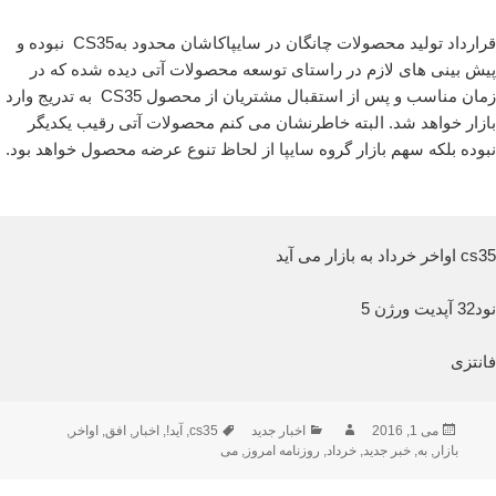
قرارداد تولید محصولات چانگان در سایپاکاشان محدود بهCS35 نبوده و
پیش بینی های لازم در راستای توسعه محصولات آتی دیده شده که در
زمان مناسب و پس از استقبال مشتریان از محصول CS35 به تدریج وارد
بازار خواهد شد. البته خاطرنشان می کنم محصولات آتی رقیب یکدیگر
نبوده بلکه سهم بازار گروه سایپا از لحاظ تنوع عرضه محصول خواهد بود.
cs35 اواخر خرداد به بازار می آید
نود32 آپدیت ورژن 5
فانتزی
ارسال
نویسنده
دسته‌ها
برچسب‌ها
می 1, 2016
اخبار جدید
cs35
,
آید!
,
اخبار
,
افق
,
اواخر
,
شده
بازار
,
به
,
خبر جدید
,
خرداد
,
روزنامه امروز
,
می
در