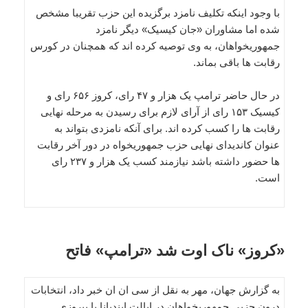
با وجود اینکه تکلیف نامزد برگزیده این حزب تقریبا مشخص
شده اما مشاوران «جان کیسیک» دیگر نامزد
جمهوریخواهان، به وی توصیه کرده اند که همچنان در کورس
رقابت ها باقی بماند.
در حال حاضر ترامپ یک هزار و ۴۷ رای، کروز ۶۵۶ رای و
کیسیک ۱۵۳ رای از آرای لازم برای رسیدن به مرحله نهایی
رقابت ها را کسب کرده اند. برای آنکه نامزدی بتواند به
عنوان کاندیدای نهایی حزب جمهوریخواه در دور آخر رقابت
ها حضور داشته باشد نیازمند کسب یک هزار و ۲۳۷ رای
است.
«کروز» ناک اوت شد «ترامپ» فاتح
به گزارش جهان، مهر به نقل از سی ان ان خبر داد، انتخابات
درون حزبی جمهوریخواهان در ایالت ایندیانا با پیروزی