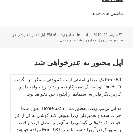
ماشین های جدید
ارسال
نویسنده
دسته‌ها
برچسب‌ها
مارس 22, 2016
اخبار جدید
FBI
,
اپل
,
اخبار
,
اعتراف
,
افق
,
شده
به
,
خبر جدید
,
روزنامه امروز
,
شکست
,
مقابل
در
اپل مجبور به‌ عذرخواهی شد
Error 53 یک خطای امنیتی است که وقتی حسگر اثر انگشت
Touch ID توسط یک تعمیرکار تعمیر شود رخ خواهد داد و
کاربر دیگر قادر به استفاده از آیفون خود نخواهد بود.
به این ترتیب وقتی به‌طور مثال دکمه Home آیفون شما
خراب شده و تعمیرکار آن را تعویض کند گوشی به کل از کار
خواهد افتاد! وقتی گوشی را به آی‌تونز متصل کرده و قصد
ریستور کردن آن را داشته باشید با Error 53 مواجه خواهید