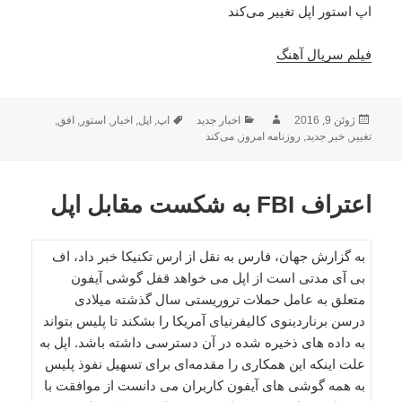
اپ‌ استور اپل تغییر می‌کند
فیلم سریال آهنگ
ارسال
نویسنده
دسته‌ها
برچسب‌ها
ژوئن 9, 2016
اخبار جدید
اپ‌
,
اپل
,
اخبار
,
استور
,
افق
,
شده
تغییر
,
خبر جدید
,
روزنامه امروز
,
می‌کند
در
اعتراف FBI به شکست مقابل اپل
به گزارش جهان، فارس به نقل از ارس تکنیکا خبر داد، اف
بی آی مدتی است از اپل می خواهد قفل گوشی آیفون
متعلق به عامل حملات تروریستی سال گذشته میلادی
درسن برناردینوی کالیفرنیای آمریکا را بشکند تا پلیس بتواند
به داده های ذخیره شده در آن دسترسی داشته باشد. اپل به
علت اینکه این همکاری را مقدمه‌ای برای تسهیل نفوذ پلیس
به همه گوشی های آیفون کاربران می دانست از موافقت با