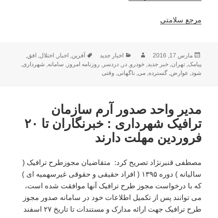
مرجع سلامتی
ارسال
نویسنده
دسته‌ها
برچسب‌ها
مارس 17, 2016
اخبار جدید
آفرین
,
اخبار
,
اختلال
,
افق
,
شده
پیامک
,
تهران
,
خبر جدید
,
خودرو
,
در
,
دردسر
,
روزنامه امروز
,
سامانه
,
شهرداری
,
در
شود
,
عوارض
,
گسترده
,
می
,
ناگهانی
,
وقتی
مدیر واحد صدور آرم سازمان
ترافیک شهرداری : خبرنگاران تا ۲۰
فروردین مهلت دارند
مصطفی قنبرنژاد تصریح کرد: متقاضیان مجوزطرح ترافیک (
سالیانه ) دوره ۱۳۹۵ ( افراد حقیقی و حقوقی غیرسهمیه ای )
که با درخواست مجوز طرح ترافیک آنها موافقت شده است،
می توانند پس از تکمیل اطلاعات خود در سامانه صدور مجوز
طرح ترافیک جهت ارائه مدارک و مستندات تا تاریخ ۲۷ اسفند