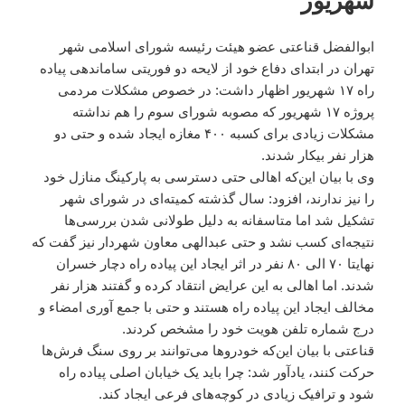
شهریور
ابوالفضل قناعتی عضو هیئت رئیسه شورای اسلامی شهر
تهران در ابتدای دفاع خود از لایحه دو فوریتی ساماندهی پیاده
راه ۱۷ شهریور اظهار داشت: در خصوص مشکلات مردمی
پروژه ۱۷ شهریور که مصوبه شورای سوم را هم نداشته
مشکلات زیادی برای کسبه ۴۰۰ مغازه ایجاد شده و حتی دو
هزار نفر بیکار شدند.
وی با بیان این‌که اهالی حتی دسترسی به پارکینگ منازل خود
را نیز ندارند، افزود: سال گذشته کمیته‌ای در شورای شهر
تشکیل شد اما متاسفانه به دلیل طولانی شدن بررسی‌ها
نتیجه‌ای کسب نشد و حتی عبدالهی معاون شهردار نیز گفت که
نهایتا ۷۰ الی ۸۰ نفر در اثر ایجاد این پیاده راه دچار خسران
شدند. اما اهالی به این عرایض انتقاد کرده و گفتند هزار نفر
مخالف ایجاد این پیاده راه هستند و حتی با جمع آوری امضاء و
درج شماره تلفن هویت خود را مشخص کردند.
قناعتی با بیان این‌که خودروها می‌توانند بر روی سنگ فرش‌ها
حرکت کنند، یادآور شد: چرا باید یک خیابان اصلی پیاده راه
شود و ترافیک زیادی در کوچه‌های فرعی ایجاد کند.