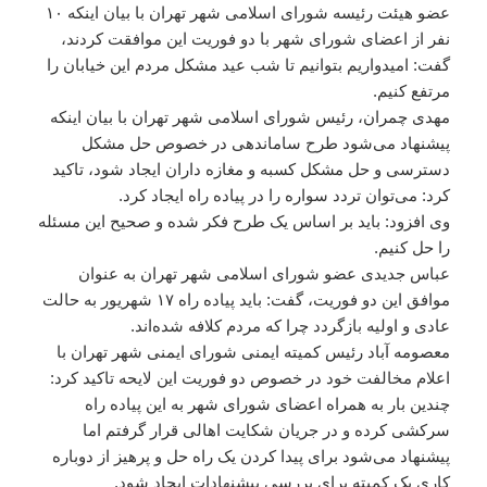
عضو هیئت رئیسه شورای اسلامی شهر تهران با بیان اینکه ۱۰
نفر از اعضای شورای شهر با دو فوریت این موافقت کردند،
گفت: امیدواریم بتوانیم تا شب عید مشکل مردم این خیابان را
مرتفع کنیم.
مهدی چمران، رئیس شورای اسلامی شهر تهران با بیان اینکه
پیشنهاد می‌شود طرح ساماندهی در خصوص حل مشکل
دسترسی و حل مشکل کسبه و مغازه داران ایجاد شود، تاکید
کرد: می‌توان تردد سواره را در پیاده راه ایجاد کرد.
وی افزود: باید بر اساس یک طرح فکر شده و صحیح این مسئله
را حل کنیم.
عباس جدیدی عضو شورای اسلامی شهر تهران به عنوان
موافق این دو فوریت، گفت: باید پیاده راه ۱۷ شهریور به حالت
عادی و اولیه بازگردد چرا که مردم کلافه شده‌اند.
معصومه آباد رئیس کمیته ایمنی شورای ایمنی شهر تهران با
اعلام مخالفت خود در خصوص دو فوریت این لایحه تاکید کرد:
چندین بار به همراه اعضای شورای شهر به این پیاده راه
سرکشی کرده و در جریان شکایت اهالی قرار گرفتم اما
پیشنهاد می‌شود برای پیدا کردن یک راه حل و پرهیز از دوباره
کاری یک کمیته برای بررسی پیشنهادات ایجاد شود.