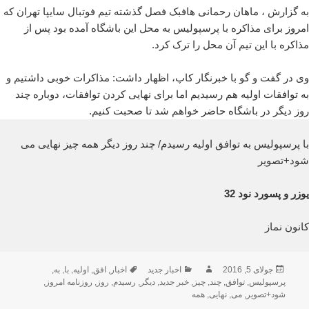
به گزارش ، ماهان رحمانی هافبک فصل گذشته تیم فوتبال سایپا تهران که
امروز برای مذاکره با پرسپولیس به محل این باشگاه آمده بود پس از
مذاکره با این تیم آن محل را ترک کرد.
وی در گفت و گو با خبرنگار کاپ، اظهار داشت: مذاکرات خوبی داشتیم و
به توافقات اولیه هم رسیدیم اما برای نهایی کردن توافقات، دوباره چند
روز دیگر در باشگاه حاضر خواهم شد تا صحبت کنیم.
با پرسپولیس به توافق اولیه رسیدم/ چند روز دیگر همه چیز نهایی می
شود+تصویر
یوزر و پسورد نود 32
کانون نماز
ارسال
نویسنده
دسته‌ها
برچسب‌ها
جولای 5, 2016
اخبار جدید
اخبار
,
افق
,
اولیه
,
با
,
به
,
شده
پرسپولیس
,
توافق
,
چند
,
چیز
,
خبر جدید
,
دیگر
,
رسیدم
,
روز
,
روزنامه امروز
,
در
شود+تصویر
,
می
,
نهایی
,
همه