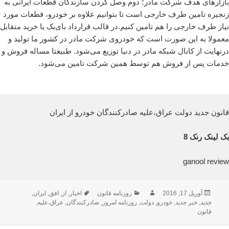
بازارهای هدف شرکت مادر؛ دوم وصل کردن سازندگان قطعات ایرانی به
زنجیره تامین طرف خارجی است تا بتوانیم علاوه بر خودرو، قطعات مورد
نیاز طرف خارجی را هم تامین کنیم.در قالب قرارداد بای‌بک یا خرید متقابل
معمولا به این صورت است که خودروی شرکت مادر در کشور ما تولید و
درنهایت از کانال شبکه مادر در دنیا توزیع می‌شود. طبیعتا مساله فروش و
خدمات پس از فروش هم توسط همین شرکت تامین می‌شود.
قانون جدید دولت عراق،علیه صادرکنندگان خودرو از ایران
بک لینک رنک 8
ganool review
ارسال
نویسنده
دسته‌ها
برچسب‌ها
آوریل 17, 2016
روزنامه قانون
اخبار
,
از
,
افق
,
ایران
,
شده
جدید
,
خبر جدید
,
خودرو
,
دولت
,
روزنامه امروز
,
صادرکنندگان
,
عراق،علیه
,
در
قانون