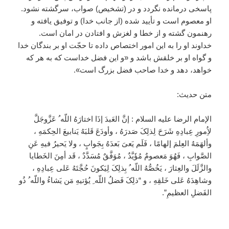
پاسخى درمانده نگردد و در (تشخیص) صواب، سرگشته نشود.
او معصوم است و تأیید شده (از جانب خدا) و توفیق یافته و
رهنمون گشته و از خطا و لغزش و افتادن در امان است.
خداوند او را به این امور اختصاص داده تا حجّت او بر بندگان خدا
و گواه او بر خلقش باشد و «و این فضل خداست که به هر که
خواهد، دهد و خدا صاحب فضل بزرگ است».
متن حدیث:
الإمام الرضا علیه السلام : إنَّ العَبدَ إذَا اختارَهُ اللّه ُ عَزَّوجَلَّ
لاُِمورِ عِبادِهِ شَرَحَ لِذلِکَ صَدرَهُ ، وأودَعَ قَلبَهُ یَنابیعَ الحِکمَهِ ،
وألهَمَهُ العِلمَ إلهامًا ، فَلَم یَعیَ بَعدَهُ بِجَوابٍ ، ولا یَحیرُ فیهِ عَنِ
الصَّوابِ ، فَهُوَ مَعصومٌ مُؤَیَّدٌ ، مُوَفَّقٌ مُسَدَّدٌ ، قَد أمِنَ الخَطایا
والزَّلَلَ والعِثارَ ، یَخُصُّهُ اللّه ُ بِذلِکَ لِیَکونَ حُجَّتَهُ عَلى عِبادِهِ ،
وشاهِدَهُ عَلى خَلقِهِ ، و “ذلِکَ فَضلُ اللّه ِ یُؤتیهِ مَن یَشاءُ واللّه ُ ذُو
الفَضلِ العظیمِ”.