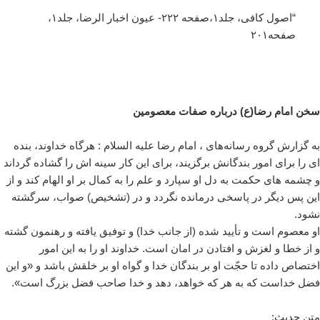
“اصول کافی، جلد۱،صفحه ۲۲۲- عیون اخبار الرضا، جلد۱،
صفحه۲۰۱
سخن امام رضا(ع) درباره صفات معصومین
به گزارش گروه رسانه‌های
، امام رضا علیه السلام : هرگاه خداوند، بنده
اى را براى امور بندگانش برگزیند، براى این کار سینه اش را گشاده گرداند
و چشمه هاى حکمت به دل او سپارد و علم را به کمال بر او الهام کند و از
این پس دیگر در پاسخى درمانده نگردد و در (تشخیص) صواب، سرگشته
نشود.
او معصوم است و تأیید شده (از جانب خدا) و توفیق یافته و رهنمون گشته
و از خطا و لغزش و افتادن در امان است. خداوند او را به این امور
اختصاص داده تا حجّت او بر بندگان خدا و گواه او بر خلقش باشد و «و این
فضل خداست که به هر که خواهد، دهد و خدا صاحب فضل بزرگ است».
متن حدیث: