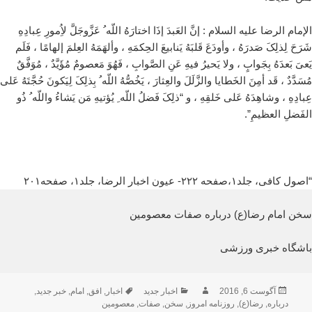
الإمام الرضا علیه السلام : إنَّ العَبدَ إذَا اختارَهُ اللّه ُ عَزَّوجَلَّ لاُِمورِ عِبادِهِ
شَرَحَ لِذلِکَ صَدرَهُ ، وأودَعَ قَلبَهُ یَنابیعَ الحِکمَهِ ، وألهَمَهُ العِلمَ إلهامًا ، فَلَم
یَعیَ بَعدَهُ بِجَوابٍ ، ولا یَحیرُ فیهِ عَنِ الصَّوابِ ، فَهُوَ مَعصومٌ مُؤَیَّدٌ ، مُوَفَّقٌ
مُسَدَّدٌ ، قَد أمِنَ الخَطایا والزَّلَلَ والعِثارَ ، یَخُصُّهُ اللّه ُ بِذلِکَ لِیَکونَ حُجَّتَهُ عَلى
عِبادِهِ ، وشاهِدَهُ عَلى خَلقِهِ ، و “ذلِکَ فَضلُ اللّه ِ یُؤتیهِ مَن یَشاءُ واللّه ُ ذُو
الفَضلِ العظیمِ”.
“اصول کافی، جلد۱،صفحه ۲۲۲- عیون اخبار الرضا، جلد۱، صفحه۲۰۱
سخن امام رضا(ع) درباره صفات معصومین
باشگاه خبری ورزشی
ارسال
نویسنده
دسته‌ها
برچسب‌ها
آگوست 6, 2016
اخبار جدید
اخبار
,
افق
,
امام
,
خبر جدید
,
شده
درباره
,
رضا(ع)
,
روزنامه امروز
,
سخن
,
صفات
,
معصومین