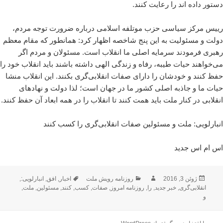
دستور داده اند را رعایت کنند.
رییس مرکز سیاسی حزب موتلفه اسلامی درباره ضرورت توجه مردم،
دولت و مسئولیت به این پنج شاخصه اظهار کرد: همانطور که مقام معظم
رهبری فرمودند سرمایه اصلی ما انقلاب است. مسئولان و مردم اگر
می‌خواهند حیات طیبه، رفاه و زندگی الهی داشته باشند باید انقلاب خود را
حفظ کنند و خودشان را دارای صفات انقلابی‌گری بکنند. این انقلاب منشا
حیات ما و جاذبه اصلی کشور ما در جهان است؛ لذا دولت و نهادهای
انقلابی در کنار ملت باید همت کنند تا انقلاب را در همه ابعاد آن حفظ کنند.
انبارلویی: ملت و مسئولین صفات انقلابی‌گری را کسب کنند
اس ام اس جدید
ارسال
نویسنده
دسته‌ها
برچسب‌ها
ژوئن 3, 2016
روزنامه رویش ملت
اخبار
,
افق
,
انبارلویی:
,
شده
انقلابی‌گری
,
خبر جدید
,
را
,
روزنامه امروز
,
صفات
,
کسب
,
کنند
,
مسئولین
,
ملت
,
در
و