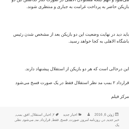
بازیکن حاضر به پرداخت غرامت به جباری و منتظری شوند.
باید دید در نهایت وضعیت این دو بازیکن بعد از مشخص شدن رئیس
باشگاه الاهلی به کجا خواهد رسید.
این درحالی است که هر دو بازیکن از استقلال پیشنهاد دارند.
قرارداد ۲ بمب مد نظر استقلال فقط در یک صورت فسخ می‌شود
مرکز فیلم
ارسال
نویسنده
دسته‌ها
برچسب‌ها
ژوئن 6, 2016
اخبار جدید
۲
,
اخبار
,
استقلال
,
افق
,
بمب
,
شده
خبر جدید
,
در
,
روزنامه امروز
,
صورت
,
فسخ
,
فقط
,
قرارداد
,
مد
,
می‌شود
,
نظر
,
در
یک