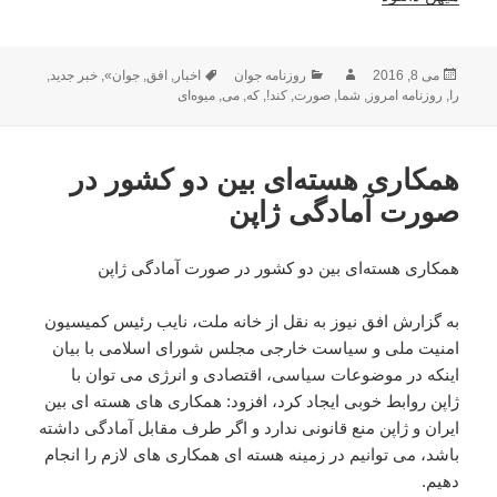
ارسال
نویسنده
دسته‌ها
برچسب‌ها
می 8, 2016
روزنامه جوان
اخبار
,
افق
,
جوان»
,
خبر جدید
,
شده
را
,
روزنامه امروز
,
شما
,
صورت
,
کند!
,
که
,
می
,
میوه‌ای
در
همکاری هسته‌ای بین دو کشور در
صورت آمادگی ژاپن
همکاری هسته‌ای بین دو کشور در صورت آمادگی ژاپن
به گزارش افق نیوز به نقل از خانه ملت، نایب رئیس کمیسیون
امنیت ملی و سیاست خارجی مجلس شورای اسلامی با بیان
اینکه در موضوعات سیاسی، اقتصادی و انرژی می توان با
ژاپن روابط خوبی ایجاد کرد، افزود: همکاری های هسته ای بین
ایران و ژاپن منع قانونی ندارد و اگر طرف مقابل آمادگی داشته
باشد، می توانیم در زمینه هسته ای همکاری های لازم را انجام
دهیم.