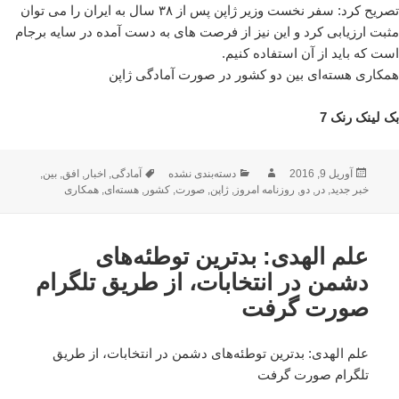
تصریح کرد: سفر نخست وزیر ژاپن پس از ۳۸ سال به ایران را می توان
مثبت ارزیابی کرد و این نیز از فرصت های به دست آمده در سایه برجام
است که باید از آن استفاده کنیم.
همکاری هسته‌ای بین دو کشور در صورت آمادگی ژاپن
بک لینک رنک 7
ارسال
نویسنده
دسته‌ها
برچسب‌ها
آوریل 9, 2016
دسته‌بندی نشده
آمادگی
,
اخبار
,
افق
,
بین
,
شده
خبر جدید
,
در
,
دو
,
روزنامه امروز
,
ژاپن
,
صورت
,
کشور
,
هسته‌ای
,
همکاری
در
علم الهدی: بدترین توطئه‌های
دشمن در انتخابات، از طریق تلگرام
صورت گرفت
علم الهدی: بدترین توطئه‌های دشمن در انتخابات، از طریق
تلگرام صورت گرفت