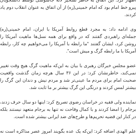
پیرو خط امام بود که امام خمینی(ره) از آن اتفاق به عنوان انقلاب دوم یاد
کردند.
وی ادامه داد: به مجرد قطع روابط آمریکا با ایران، امام خمینی(ره)
جمله‌ای راهبردی گفتند که در واقع برای همه نسل‌ها ماهیت آمریکا را
روشن کرد، ایشان گفتند “ما رابطه با آمریکا را می‌خواهیم چه کار، رابطه
آمریکا با ما رابطه گرگ و میش است”.
عضو مجلس خبرگان رهبری با بیان به این‌که ماهیت گرگ هیچ وقت تغییر
نمی‌کند، خاطرنشان کرد: در این ۳۶ سال هرچه زمان گذشت واقعیت
صحبت امام برای مردم ما عینی‌تر شد و مردم نیش و دندان این گرگ را
بیشتر لمس کردند و درنگی این گرگ بیشتر بر ما ثابت شد.
نماینده ولی فقیه در خراسان رضوی تصریح کرد: اینها دو سال حرف زدند،
برجام را امضا کردند و با کمال وقاحت نه تنها به برجام متعهد نیستند بلکه
در کنار این قضیه تحریم‌ها و طرح‌های ضد ایرانی بیشتر شده است.
علم الهدی اضافه کرد: این‌که یک عده بگویند امروز عصر مذاکره است نه