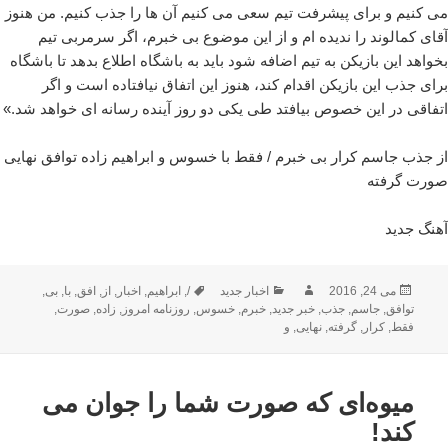
می کنیم و برای پیشرفت تیم سعی می کنیم آن ها را جذب کنیم. من هنوز
آقای کمالوند را ندیده ام و از این موضوع بی خبرم، اگر سرمربی تیم
بخواهد این بازیکن به تیم اضافه شود باید به باشگاه اطلاع بدهد تا باشگاه
برای جذب این بازیکن اقدام کند، هنوز این اتفاق نیافتاده است و اگر
اتفاقی در این خصوص بیافتد طی یکی دو روز آینده رسانه ای خواهد شد.»
از جذب جاسم کرار بی خبرم / فقط با خسوس و ابراهیم زاده توافق نهایی
صورت گرفته
آهنگ جدید
ارسال
نویسنده
دسته‌ها
برچسب‌ها
می 24, 2016
اخبار جدید
/
,
ابراهیم
,
اخبار
,
از
,
افق
,
با
,
بی
,
شده
توافق
,
جاسم
,
جذب
,
خبر جدید
,
خبرم
,
خسوس
,
روزنامه امروز
,
زاده
,
صورت
,
در
فقط
,
کرار
,
گرفته
,
نهایی
,
و
میوه‌ای که صورت شما را جوان می
کند!