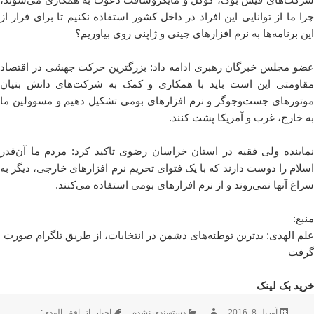
چرا ما از توانایی این افراد در داخل کشور استفاده نکنیم تا برای فرار از
این برنامه‌ها به نرم افزارهای چینی و ژاپنی روی بیاوریم؟
عضو مجلس خبرگان رهبری ادامه داد: بزرگترین حرکت جهشی در اقتصاد
مقاومتی این است باید با همکاری و کمک به شرکت‌های دانش بنیان
موتورهای جست‌وجوگر و نرم افزارهای بومی تشکیل دهیم و مسوولین ما
به خارج، غرب و آمریکا پشت کنند.
نماینده ولی فقیه در استان خراسان رضوی تاکید کرد: مردم ما آن‌قدر
اسلام را دوست دارند که با یک فتوای تحریم نرم افزارهای خارجی، دیگر به
سراغ آنها نمی‌روند و از نرم افزارهای بومی استفاده می‌کنند.
منبع:
علم الهدی: بدترین توطئه‌های دشمن در انتخابات، از طریق تلگرام صورت
گرفت
خرید بک لینک
ارسال
نویسنده
دسته‌ها
برچسب‌ها
آوریل 8, 2016
دسته‌بندی نشده
اخبار
,
از
,
افق
,
الهدی:
,