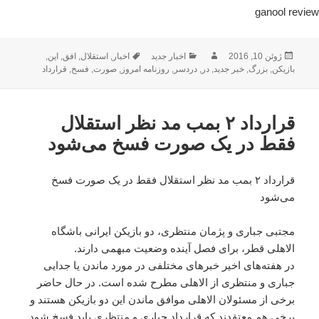
ganool review
ارسال
نویسنده
دسته‌ها
برچسب‌ها
ژوئن 10, 2016
اخبار جدید
اخبار
,
استقلال
,
افق
,
این
,
شده
بازیکن
,
بزرگ
,
خبر جدید
,
در
,
دردسر
,
روزنامه امروز
,
صورت
,
فسخ
,
قرارداد
در
قرارداد ۲ بمب مد نظر استقلال
فقط در یک صورت فسخ می‌شود
قرارداد ۲ بمب مد نظر استقلال فقط در یک صورت فسخ
می‌شود
مجتبی جباری و پژمان منتظری، دو بازیکن ایرانی باشگاه
الاهلی قطر، برای فصل آینده وضعیت مبهمی دارند.
در هفته‌های اخیر خبرهای مختلفی در مورد ماندن یا جدایی
جباری و منتظری از الاهلی مطرح شده است. در حال حاضر
برخی از مسئولان الاهلی موافق ماندن این دو بازیکن هستند و
برخی هم معتقدند که قرارداد جباری و منتظری باید فسخ شود.