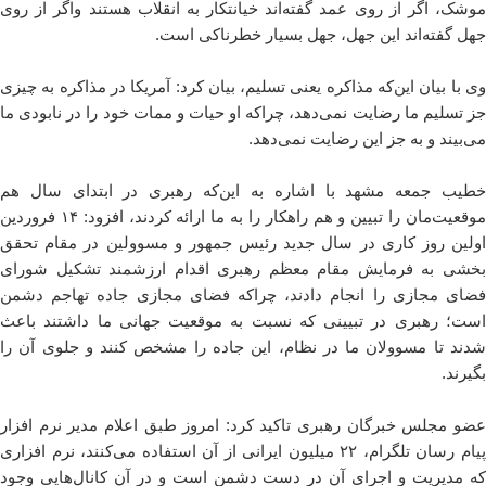
موشک، اگر از روی عمد گفته‌اند خیانتکار به انقلاب هستند واگر از روی
جهل گفته‌اند این جهل، جهل بسیار خطرناکی است.
وی با بیان این‌که مذاکره یعنی تسلیم، بیان کرد: آمریکا در مذاکره به چیزی
جز تسلیم ما رضایت نمی‌دهد، چراکه او حیات و ممات خود را در نابودی ما
می‌بیند و به جز این رضایت نمی‌دهد.
خطیب جمعه مشهد با اشاره به این‌که رهبری در ابتدای سال هم
موقعیت‌مان را تبیین و هم راهکار را به ما ارائه کردند، افزود: ۱۴ فروردین
اولین روز کاری در سال جدید رئیس جمهور و مسوولین در مقام تحقق
بخشی به فرمایش مقام معظم رهبری اقدام ارزشمند تشکیل شورای
فضای مجازی را انجام دادند، چراکه فضای مجازی جاده تهاجم دشمن
است؛ رهبری در تبیینی که نسبت به موقعیت جهانی ما داشتند باعث
شدند تا مسوولان ما در نظام، این جاده را مشخص کنند و جلوی آن را
بگیرند.
عضو مجلس خبرگان رهبری تاکید کرد: امروز طبق اعلام مدیر نرم افزار
پیام رسان تلگرام، ۲۲ میلیون ایرانی از آن استفاده می‌کنند، نرم افزاری
که مدیریت و اجرای آن در دست دشمن است و در آن کانال‌هایی وجود