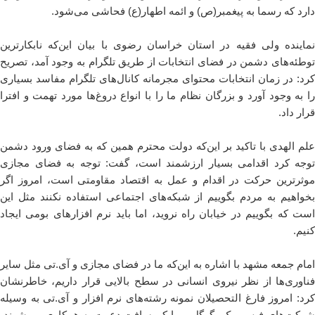
دارد که رسما به پیغمبر(ص) و ائمه اطهار(ع) فحاشی می‌شود.
نماینده ولی فقیه در استان خراسان رضوی با بیان این‌که نابکارترین
توطئه‌های دشمن در فضای انتخابات از طریق تلگرام به وجود آمد، تصریح
کرد: در زمان انتخابات محتوای مجرمانه کانال‌های تلگرام مفاسد بسیاری
را به وجود آورد و بزرگان نظام ما را با انواع دروغ‌ها مورد تهمت و افترا
قرار داد.
علم الهدی با تاکید بر این‌که دولت محترم همین که به فضای ورود دشمن
توجه کرد اقدامی بسیار ارزشمند است، گفت: توجه به فضای مجازی
موثرترین حرکت در اقدام و عمل به اقتصاد مقاومتی است، امروز اگر
بخواهیم به مردم بگوییم از شبکه‌های اجتماعی استفاده نکنند مثل این
است که بگوییم در خیابان راه نروید، اما باید نرم افزارهای بومی ایجاد
کنیم.
امام جمعه مشهد با اشاره به این‌که ما در فضای مجازی و آی.تی مثل سایر
فناوری‌ها از نظر نیروی انسانی در سطح بالایی قرار داریم، خاطرنشان
کرد: امروز فارغ التحصیلان نمونه رشته‌های نرم افزار و آی.تی به وسیله
شرکت‌های فیس بوک، گوگل و مایکروسافت دعوت به همکاری می‌شوند،