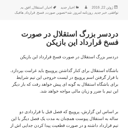
ارسال
نویسنده
دسته‌ها
برچسب‌ها
ژوئن 22, 2016
اخبار جدید
اخبار
,
استقلال
,
افق
,
به
,
شده
توافقی
,
خبر جدید
,
روزنامه امروز
,
شد+تصویر
,
صورت
,
فسخ
,
قرارداد
,
هافبک
در
دردسر بزرگ استقلال در صورت
فسخ قرارداد این بازیکن
دردسر بزرگ استقلال در صورت فسخ قرارداد این بازیکن
باشگاه استقلال برای کنار گذاشتن پروپییچ باید غرامت بپردازد.
با قرار گرفتن اسم پروپیچ در لیست خروجی این تیم شرایط
برای باشگاه استقلال به گونه ای پیش خواهد رفت که بار دیگر
این تیم با ضرر و زیان مالی مواجه خواهد شد.
بر اساس این گزارش، پروپیچ که فصل قبل با قراردادی دو
ساله به استقلال پیوست همچنان به مدت یک فصل دیگر با این
تیم قرارداد داشته و در صورت قطعیت پیدا کردن جدایی اش از