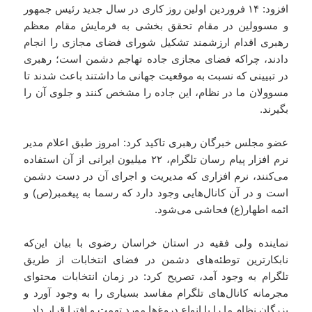
افزود: ۱۴ فروردین اولین روز کاری در سال جدید رئیس جمهور
و مسوولین در مقام تحقق بخشی به فرمایش مقام معظم
رهبری اقدام ارزشمند تشکیل شورای فضای مجازی را انجام
دادند، چراکه فضای مجازی جاده تهاجم دشمن است؛ رهبری
در تبیینی که نسبت به موقعیت جهانی ما داشتند باعث شدند تا
مسوولان ما در نظام، این جاده را مشخص کنند و جلوی آن را
بگیرند.
عضو مجلس خبرگان رهبری تاکید کرد: امروز طبق اعلام مدیر
نرم افزار پیام رسان تلگرام، ۲۲ میلیون ایرانی از آن استفاده
می‌کنند، نرم افزاری که مدیریت و اجرای آن در دست دشمن
است و در آن کانال‌هایی وجود دارد که رسما به پیغمبر(ص) و
ائمه اطهار(ع) فحاشی می‌شود.
نماینده ولی فقیه در استان خراسان رضوی با بیان این‌که
نابکارترین توطئه‌های دشمن در فضای انتخابات از طریق
تلگرام به وجود آمد، تصریح کرد: در زمان انتخابات محتوای
مجرمانه کانال‌های تلگرام مفاسد بسیاری را به وجود آورد و
بزرگان نظام ما را با انواع دروغ‌ها مورد تهمت و افترا قرار داد.