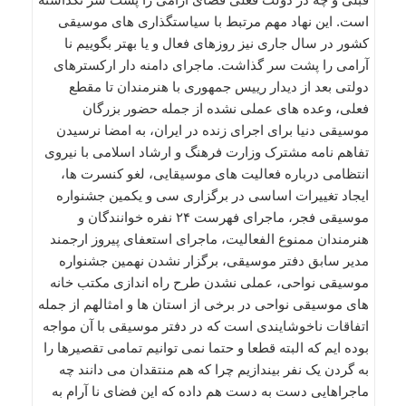
است. این نهاد مهم مرتبط با سیاستگذاری های موسیقی
کشور در سال جاری نیز روزهای فعال و یا بهتر بگوییم نا
آرامی را پشت سر گذاشت. ماجرای دامنه دار ارکسترهای
دولتی بعد از دیدار رییس جمهوری با هنرمندان تا مقطع
فعلی، وعده های عملی نشده از جمله حضور بزرگان
موسیقی دنیا برای اجرای زنده در ایران، به امضا نرسیدن
تفاهم نامه مشترک وزارت فرهنگ و ارشاد اسلامی با نیروی
انتظامی درباره فعالیت های موسیقایی، لغو کنسرت ها،
ایجاد تغییرات اساسی در برگزاری سی و یکمین جشنواره
موسیقی فجر، ماجرای فهرست ۲۴ نفره خوانندگان و
هنرمندان ممنوع الفعالیت، ماجرای استعفای پیروز ارجمند
مدیر سابق دفتر موسیقی، برگزار نشدن نهمین جشنواره
موسیقی نواحی، عملی نشدن طرح راه اندازی مکتب خانه
های موسیقی نواحی در برخی از استان ها و امثالهم از جمله
اتفاقات ناخوشایندی است که در دفتر موسیقی با آن مواجه
بوده ایم که البته قطعا و حتما نمی توانیم تمامی تقصیرها را
به گردن یک نفر بیندازیم چرا که هم منتقدان می دانند چه
ماجراهایی دست به دست هم داده که این فضای نا آرام به