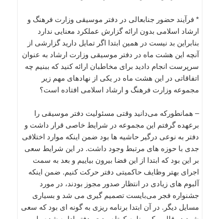
* فرآیند حضور جنابعالی در دفتر موسیقی وزارت فرهنگ و
ارشاد اسلامی بدون ارائه گزارش عملکرد معنایی ندارد
بنابراین بد نیست در همین ابتدا اگر تمایل دارید گزارشی از
آنچه این هشت ماه در دفتر موسیقی وزارت ارشاد به عنوان
سرپرست انجام دادید برای مخاطبان ارائه کنید که ببنیم چه
اتفاقاتی در این هشت ماه در یکی از نهادهای مهم زیر
مجموعه وزارت فرهنگ و ارشاد اسلامی افتاده است؟
– همانطورکه می‌دانید وقتی مسئولیت دفتر موسیقی را
برعهده گرفتم این مجموعه در شرایط خاصی قرار داشت و
دفتر به نوعی درگیر حاشیه ها بود ضمن اینکه موارد اختلافی
جدی با حوزه های مرتبط وجود داشت. در این شرایط سعی
بر این بود که ابتدا از این فضا بیرون بیاییم و بعد به سمت
اجرای بهتر وظایف حاکمیتی دفتر حرکت کنیم. ضمن اینکه
آلبوم های زیادی در انتظار صدور مجوز بودند، در مورد
جشنواره فجر می‌بایست تصمیم گیری می شد و بسیاری
مسایل دیگر. در آن ابتدا برنامه ریزی به گونه ای بود که سعی
شود در قالب یک برنامه کوتاه مدت، دفتر اداره شده ولی