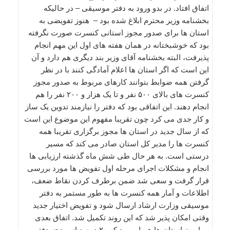
اتفاق افتاد. در بدو ورود به دفتر موسیقی – در حالیکه
بخشنامه وزیر محترم ابلاغ شده بود – هنوز تفویضی به
استان ها برای صدور مجوز استانی کنسرت صورت نگرفته
بود که خوشبختانه در همان هفته های اول این مهم انجام
پذیرفت، البته بخشنامه آقای وزیر بند دیگری هم دارد و آن
این است که اگر استان ها اعلام آمادگی کنند با در نظر
گرفتن همه ضوابط بتوانند کارهای مربوط به صدور مجوز
کنسرت های بالای ۵۰۰ نفر و تا یک هزار و ۲۰۰ نفر را هم
انجام دهند. این اتفاقی بود که دفتر را نیازمند تدوین یک ساز
و کار جدی می کرد چون تقریبا مفهوم این موضوع این است
که از سال جدید در استان ها مجوز برگزاری تقریبا همه
کنسرت ها را مدیر کل استان صادر می کند که مسیر
درستی است. به هر حال طی شش ماه گذشته ارزیابی ها
انجام و مشکلات اجرای مرحله اول تفویض ها مورد بررسی
قرار گرفت و سعی شد ضمن برطرف کردن نقاط ضعف،
اطلاعات و آمار همه کنسرت ها به طور مستمر به دفتر
موسیقی وزارت ارشاد ارسال شود و تفویض اختیار جدید
وقتی امکان پذیر شد که این روند تکمیل شد. اتفاق بعدی
پیرامون استان ها هم این بود که ۲۰ درصد از بودجه دفتر