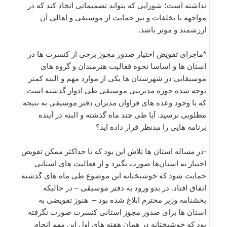
نداشته است؛ شورایی که بتواند تصمیماتی اتخاذ کند که در
مواجهه با تخلفات و نیز حمایت از موسیقی و اهالی آن
ارزشمند و موثر باشد.
*ماجرای تفویض اختیار صدور مجوز برخی از کنسرت ها در
استان ها و اساسا نحوه فعالیت هنرمندان و گروه های
موسیقایی در شهرستان ها یکی از موارد مهم و البته کمتر
توجه شده حوزه مدیریتی موسیقی طی ادوار گذشته است
که با وجود وعده های فراوان مدیران دفتر موسیقی به نتیجه
مطلوبی نرسید. آیا طی چند ماه گذشته و البته در آینده
برنامه هایی را مدنظر قرار داده اید؟
-در مساله استان ها تلاش این بود که تا حداکثر ممکن تفویض
اختیار به استان‌ها صورت بگیرد و از فعالیت های استانی
حمایت شود که خوشبختانه این موضوع طی ماه های گذشته
اتفاق افتاد. در بدو ورود به دفتر موسیقی – در حالیکه
بخشنامه وزیر محترم ابلاغ شده بود – هنوز تفویضی به
استان ها برای صدور مجوز استانی کنسرت صورت نگرفته
بود که خوشبختانه در همان هفته های اول این مهم انجام