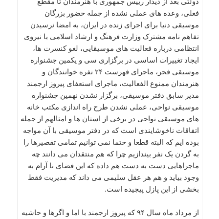
دولتی بعد از دیدار رییس جمهوری با هنرمندان تا مقطع
فعلی، وعده های عملی نشده از جمله حضور بزرگان
موسیقی دنیا برای اجرای زنده در ایران، به امضا نرسیدن
تفاهم نامه مشترک وزارت فرهنگ و ارشاد اسلامی با نیروی
انتظامی درباره فعالیت های موسیقایی، لغو کنسرت ها،
ایجاد تغییرات اساسی در برگزاری سی و یکمین جشنواره
موسیقی فجر، ماجرای فهرست ۲۴ نفره خوانندگان و
هنرمندان ممنوع الفعالیت، ماجرای استعفای پیروز ارجمند
مدیر سابق دفتر موسیقی، برگزار نشدن نهمین جشنواره
موسیقی نواحی، عملی نشدن طرح راه اندازی مکتب خانه
های موسیقی نواحی در برخی از استان ها و امثالهم از جمله
اتفاقات ناخوشایندی است که در دفتر موسیقی با آن مواجه
بوده ایم که البته قطعا و حتما نمی توانیم تمامی تقصیرها را
به گردن یک نفر بیندازیم چرا که هم منتقدان می دانند چه
ماجراهایی دست به دست هم داده که این فضای نا آرام به
وجود بیاید و هم هر عقل سلیمی می داند که مدیریت فقط
بخشی از این پازل پیچیده است.
از مرداد ماه سال ۹۴ که پیروز ارجمند با اما و اگرها و حاشیه