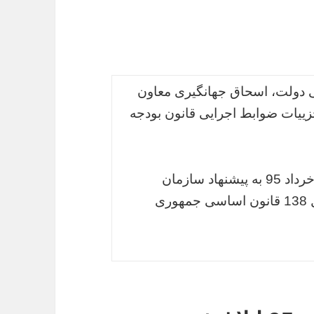
نی دولت، اسحاق جهانگیری معاون
یات ضوابط اجرایی قانون بودجه
این مصوبه در جلسه هیئت وزیران مورخ 19 خرداد 95 به پیشنهاد سازمان
مدیریت و برنامه‌ریزی کشور و به استناد اصل 138 قانون اساسی جمهوری