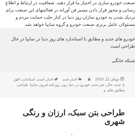
صنعت خودرو سازی در اختیار ما قرار دهند. شفافیت در ارتباط و اطلاع
رسانی و محور قرار دادن مسیر فن آورانه در فعالیتهای این صنعت برای
نزدیک شدن به خودرو سازان روز دنیا در کنار جلب حمایت مردم و
مسئولان عامل برتری صنعت خودرو و گروه سایپا خواهد شد.
خودرو های جدید و مطابق با استاندارد های روز دنیا در سایپا در حال
طراحی است
شبکه خانگی
ارسال
نویسنده
دسته‌ها
برچسب‌ها
جولای 21, 2016
اخبار جدید
اخبار
,
است
,
استاندارد
,
افق
,
شده
با
,
جدید
,
حال
,
خبر جدید
,
خودرو
,
در
,
دنیا
,
روز
,
روزنامه امروز
,
سایپا
,
طراحی
,
در
مطابق
,
های
,
و
طراحی بتن سبک، ارزان و رنگی
شهری