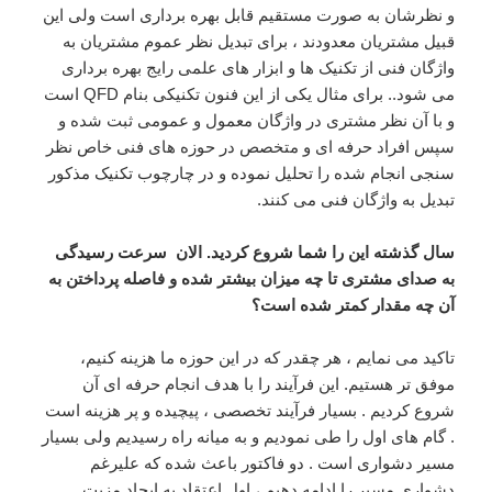
و نظرشان به صورت مستقیم قابل بهره برداری است ولی این
قبیل مشتریان معدودند ، برای تبدیل نظر عموم مشتریان به
واژگان فنی از تکنیک ها و ابزار های علمی رایج بهره برداری
می شود.. برای مثال یکی از این فنون تکنیکی بنام QFD است
و با آن نظر مشتری در واژگان معمول و عمومی ثبت شده و
سپس افراد حرفه ای و متخصص در حوزه های فنی خاص نظر
سنجی انجام شده را تحلیل نموده و در چارچوب تکنیک مذکور
تبدیل به واژگان فنی می کنند.
سال گذشته این را شما شروع کردید. الان سرعت رسیدگی
به صدای مشتری تا چه میزان بیشتر شده و فاصله پرداختن به
آن چه مقدار کمتر شده است؟
تاکید می نمایم ، هر چقدر که در این حوزه ما هزینه کنیم،
موفق تر هستیم. این فرآیند را با هدف انجام حرفه ای آن
شروع کردیم . بسیار فرآیند تخصصی ، پیچیده و پر هزینه است
. گام های اول را طی نمودیم و به میانه راه رسیدیم ولی بسیار
مسیر دشواری است . دو فاکتور باعث شده که علیرغم
دشواری مسیر را ادامه دهیم ، اول اعتقاد به ایجاد مزیت