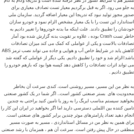
مسیر هم با شرایط کشور در نظر گرفته شده است و تدریجاً وگام به گام
به جلو می رود. اگر به قبل برگردیم معیار تست تصادف معیاری برای
صدور مجوز تولید نبود که تدریجا این معیار اضافه گردید. سازمان ملی
استاندارد این تست را با یک معیار مشخص الزام نمود و خودرو سازان
خودشان را تطبیق دادند. علت اینکه ما بدنه خودروها را تغییر دادیم به
خاطر تست Crash بوده ، علاوه بر تقویت بدنه گزارش شده بود آمار
تصادفات بالاست و یکی از عواملی که کمک می کند میزان تصادفات
کاهش یابد در شرایط خاص آب و هوایی و جاده می تواند نصب ترمز ABS
باشد؛الزام شد و خود را تطبیق دادیم. یکی دیگر از عواملی که گفته شد
می تواند اثرات تصادفات را کاهش دهد کیسه هوا بود که بازهم خودرو را
تطبیق دادیم .
به نظر من این مسیر، مسیر روشنی است. کندی سرعت آن بخاطر
محدودیت های بستر صنعتی کشور است.. اگر شما در یک کشور صنعتی
بخواهید سیستم مناسب ایربگ را به روز یا تامین کنید براحتی به چندین
تامین کننده بین اللملی دسترسی دارید اما اگر بخواهید در ایران این کار را
انجام دهید تعداد پارامترهای موثر چندین برابر کشور های صنعتی است.
برای همین به نظر من در مسائل استانداردی ، مسیر به صورت مسیر
منطقی در حال پیش رفتن است. سرعت آن هم ، همزمان با رشد صنعتی