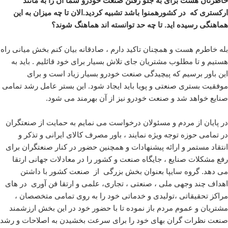
خاطرتان هست برای به جلو رفتن صنعت خودرو شما آن را به مانند
ارکستری که در کشورهمنوا باشد تشبیه کردید.الان تا چه میزان به این
هماهنگی رسیده اید. تا چه حد توانسته اند هماهنگ شوند؟
بله خاطرم هست و همچنان تاکید دارم ، صادقانه بیان کنم بخش میانی راه
هستیم و تا مطلوب مشتریان جای تلاش بسیار برای خود قائلیم . باید به
این باور برسیم که پیچیدگی صنعت خودرو بسیار زیاد است و برای
موفقیت بستری صنعتی و پویا باید ایجاد شود. این بستر عامل رشد تمامی
صنایع خواهد شد و صنعت خودرو نیز از آن بهرمند می شود.
در پایان از مردم و مسئولان درخواست می نمایم به حمایت از صنعتگران
در تمامی حوزه توجه ویژه نمایند ، باور مصرف کالای ایرانی و تذکر و
انتقاد مستمر و ارائه پیشنهادات و همچنین حضور در کنار صنعتگران برای
رفع مشکلات صنایع ، جایگاه صنعت و کشور را در معادلات جهانی ارتقا
می دهد. گروه سایپا بعنوان بخش بزرگی از صنعت کشور با داشتن
اهداف چند وجهی ملی ، صنعتی ، تجاری، علمی و ارتقا فن آوری در های
مراکز تحقیقاتی ،تولیدی و خدماتی خود را به روی تمامی متخصصان ،
مشتریان و عموم مردم باز نموده تا با حضور خود در این بخش ارزشمند
صنعت نظرات گران بهای خود را برای سرعت بخشیدن به اصلاحات و رشد