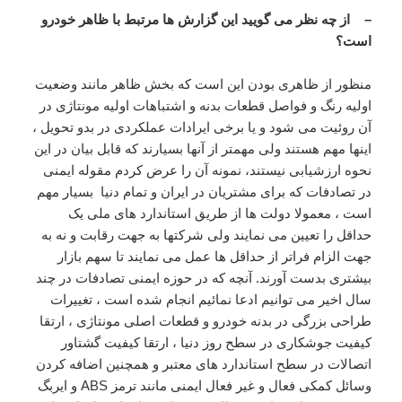
– از چه نظر می گویید این گزارش ها مرتبط با ظاهر خودرو
است؟
منظور از ظاهری بودن این است که بخش ظاهر مانند وضعیت
اولیه رنگ و فواصل قطعات بدنه و اشتباهات اولیه مونتاژی در
آن روئیت می شود و یا برخی ایرادات عملکردی در بدو تحویل ،
اینها مهم هستند ولی مهمتر از آنها بسیارند که قابل بیان در این
نحوه ارزشیابی نیستند، نمونه آن را عرض کردم مقوله ایمنی
در تصادفات که برای مشتریان در ایران و تمام دنیا بسیار مهم
است ، معمولا دولت ها از طریق استاندارد های ملی یک
حداقل را تعیین می نمایند ولی شرکتها به جهت رقابت و نه به
جهت الزام فراتر از حداقل ها عمل می نمایند تا سهم بازار
بیشتری بدست آورند. آنچه که در حوزه ایمنی تصادفات در چند
سال اخیر می توانیم ادعا نمائیم انجام شده است ، تغییرات
طراحی بزرگی در بدنه خودرو و قطعات اصلی مونتاژی ، ارتقا
کیفیت جوشکاری در سطح روز دنیا ، ارتقا کیفیت گشتاور
اتصالات در سطح استاندارد های معتبر و همچنین اضافه کردن
وسائل کمکی فعال و غیر فعال ایمنی مانند ترمز ABS و ایربگ