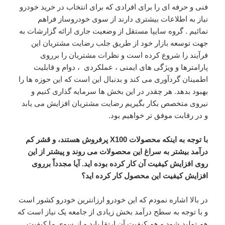
فنی و حرفه ای را برای افرادی که برای انتخاب در خرید خودرو
نیاز به اطلاعات بیشتری دارند از سوی خودروساز فراهم
نمائیم . گروه سایپا مستقل از وضعیت جاری ارائه گزارشات به
جهت توسعه بازار خود از طریق جلب رضایت مشتریان این
فرآیند را شروع کرده است و نظرات مشتریان را برروی
پارامترها و ویژگی های ایمنی ، عملکردی ، دوام و قابلیت
اطمینان گردآوری می کند و بدنبال این است که این حوزه ها را
بهبود بدهد. هر چقدر در این بخش ها سرمایه گذاری کنیم و
نیروی متخصص بکار بگیریم رضایت مشتریان افزایش می یابد
و در رقابت موفق تر خواهیم بود.
با توجه به اینکه محصولات X100 پرفروش هستند، و قشر کم
درآمد بیشتر به سراغ این محصولات می روند و پیشتر از این
روی افزایش کیفیت آن کار کرده بوده اید. آیا مجدداً برروی
افزایش کیفیت این محصول کار کرده اید؟
در بالا اشاره نمودم که این خودرو ارزانترین خودرو کشور است
و با توجه به سطح درآمد بخش زیادی از جامعه یک نیاز است که
هم تولید شود و هم کیفیت آن ارتقا یابد و از سوی ما کیفیت