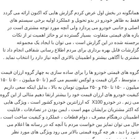
همانگونه در بخش اول عرض کردم گزارش هایی که اکنون ارائه می گردد
فقط به ظاهر خودرو در بدو تحویل و عملکرد اولیه برخی سیستم های
اصلی و جانبی خودرو می پردازد ولی آنچه مورد توجه مشتری است در
بازه های قیمتی متفاوت بسیار گسترده تر و حائز اهمیت تر از نکات
برجسته شده در این گزارش است ، می توان با ایجاد یک مجموعه
گزارشات قابل بهره برداری برای مردم اطلاع رسانی شفافی انجام داد تا
مشتری با آگاهی بیشتر و اطمینان بالاتری آنچه نیاز دارد را انتخاب نماید .
گروه های قیمتی خودرو ها را برای ساده سازی به چهار گروه ارزان قیمت
، متوسط ، گران قیمت و لوکس تقسیم می کنم ( تا ۵۰ میلیون ، ۵۰ تا ۱۵۰
میلیون ، ۱۵۰ تا ۲۵۰ و ۲۵۰ میلیون تومان به بالا ، بدلیل اینکه سعی داریم
کیفیت خودرو های ارزان قیمت خود را بیشتر ارتقا دهیم مثالی از این گروه
می زنم . در خودرو X100 که ارزانترین خودرو کشور است ، ویژگی هایی
که اکثر مشتریان برایشان مهم است ، ایمن بودن در تصادفات ، قابلیت
اطمینان درهنگام مصرف ، دوام قطعات ، عملکرد و کیفیت ساخت است ،
حال می توان تمایز بین خواست مردم با آنچه که در رسانه ها اعلام می
شود را دید ، هر چه گروه قیمتی بالاتر می رود ویژگی های مورد نظر