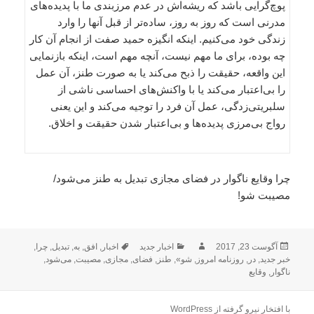
پوچ‌گرایی باشد که ریشه‌اش در عدم مرزبندی ما با پدیده‌های
مدرنی است که روز به روز، ساده‌تر از قبل آنها را وارد
زندگی خود می‌کنیم. اینکه انگیزه حمید صفت از انجام آن کار
چه بوده، برای ما مهم نیست، آنچه مهم است، اینکه بازنمایی
این واقعه، حقیقت را ذبح می‌کند یا به صورت طنز، آن عمل
را بی‌اعتبار می‌کند یا با واکنش‌های احساسی ناشی از
سلبریتی‌زدگی، عمل آن فرد را توجیه می‌کند و این یعنی
رواج بی‌مرزی پدیده‌ها و بی‌اعتبار شدن حقیقت و اخلاق.
چرا وقایع ناگوار در فضای مجازی تبدیل به طنز می‌شود/
مصیبت شو!
ارسال
نویسنده
دسته‌ها
برچسب‌ها
آگوست 23, 2017
اخبار جدید
اخبار
,
افق
,
به
,
تبدیل
,
چرا
,
شده
خبر جدید
,
در
,
روزنامه امروز
,
شو»
,
طنز
,
فضای
,
مجازی
,
مصیبت
,
می‌شود
,
در
ناگوار
,
وقایع
با افتخار نیرو گرفته از WordPress