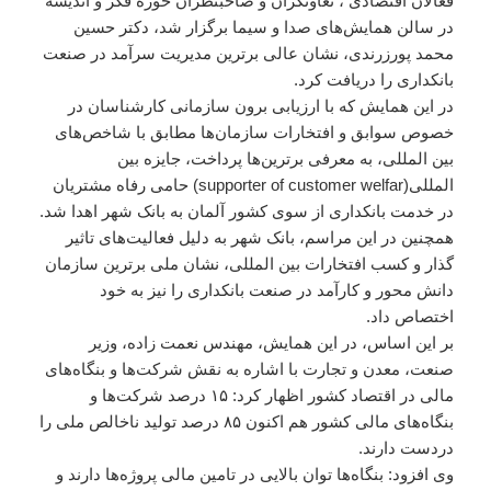
فعالان اقتصادی ، تعاونگران و صاحبنظران حوزه فکر و اندیشه
در سالن همایش‌های صدا و سیما برگزار شد، دکتر حسین
محمد پورزرندی، نشان عالی برترین مدیریت سرآمد در صنعت
بانکداری را دریافت کرد.
در این همایش که با ارزیابی برون سازمانی کارشناسان در
خصوص سوابق و افتخارات سازمان‌ها مطابق با شاخص‌های
بین المللی، به معرفی برترین‌ها پرداخت، جایزه بین
المللی(supporter of customer welfar) حامی رفاه مشتریان
در خدمت بانکداری از سوی کشور آلمان به بانک شهر اهدا شد.
همچنین در این مراسم، بانک شهر به دلیل فعالیت‌های تاثیر
گذار و کسب افتخارات بین المللی، نشان ملی برترین سازمان
دانش محور و کارآمد در صنعت بانکداری را نیز به خود
اختصاص داد.
بر این اساس، در این همایش، مهندس نعمت زاده، وزیر
صنعت، معدن و تجارت با اشاره به نقش شرکت‌ها و بنگاه‌های
مالی در اقتصاد کشور اظهار کرد: ۱۵ درصد شرکت‌ها و
بنگاه‌های مالی کشور هم اکنون ۸۵ درصد تولید ناخالص ملی را
دردست دارند.
وی افزود: بنگاه‌ها توان بالایی در تامین مالی پروژه‌ها دارند و