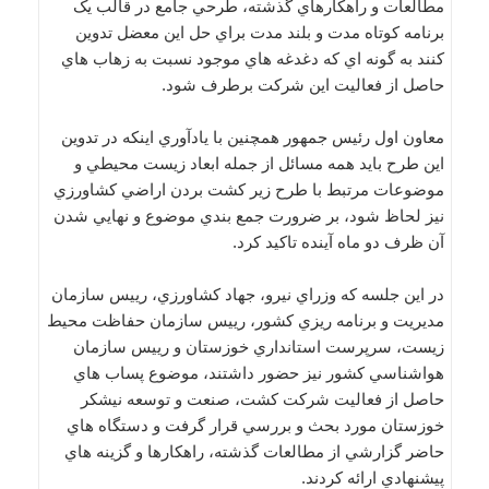
مطالعات و راهكارهاي گذشته، طرحي جامع در قالب يک
برنامه كوتاه مدت و بلند مدت براي حل اين معضل تدوين
كنند به گونه اي كه دغدغه هاي موجود نسبت به زهاب هاي
حاصل از فعاليت اين شركت برطرف شود.
معاون اول رئیس جمهور همچنين با يادآوري اينكه در تدوين
اين طرح بايد همه مسائل از جمله ابعاد زيست محيطي و
موضوعات مرتبط با طرح زير كشت بردن اراضي كشاورزي
نيز لحاظ شود، بر ضرورت جمع بندي موضوع و نهايي شدن
آن ظرف دو ماه آينده تاكيد كرد.
در اين جلسه كه وزراي نيرو، جهاد كشاورزي، رييس سازمان
مديريت و برنامه ريزي كشور، رييس سازمان حفاظت محيط
زيست، سرپرست استانداري خوزستان و رييس سازمان
هواشناسي كشور نيز حضور داشتند، موضوع پساب هاي
حاصل از فعاليت شركت كشت، صنعت و توسعه نيشكر
خوزستان مورد بحث و بررسي قرار گرفت و دستگاه هاي
حاضر گزارشي از مطالعات گذشته، راهكارها و گزينه هاي
پيشنهادي ارائه كردند.