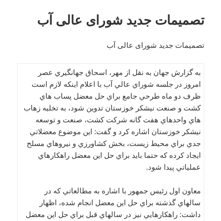
تصمیمات جدید شورای عالی آب
تصمیمات جدید شورای عالی آب
به گزارش جهان به نقل از مهر، اسحاق جهانگيري عصر
امروز در جلسه شوراي عالي آب با اعلام اینکه لازم است
ظرف دو ماه طرحي جامع براي حل معضل پساب هاي
كشت و صنعت نيشكر خوزستان تدوين شود، به تخليه زهاب
هاي واحدهاي هفت گانه شركت كشت، صنعت و توسعه
نيشكر خوزستان اشاره کرد و گفت: اين موضوع معضلاتي
جدي براي محيط زيست، بخش كشاورزي و نيروهاي مسلح
ايجاد كرده كه حتما بايد براي حل اين معضل راهكارهاي
عملياتي پيدا شود.
معاون اول رئيس جمهور با اشاره به مطالعاتي كه در
سالهاي گذشته براي حل اين معضل انجام شده، اظهار
داشت: راهكارهايي نيز در سالهاي قبل براي حل اين معضل