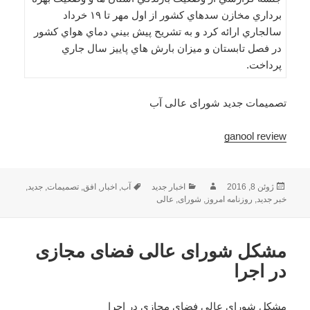
برداري مخازن سدهاي كشور از اول مهر تا ۱۹ خرداد
سالجاري ارائه كرد و به تشريح پيش بيني دماي هواي كشور
در فصل تابستان و ميزان بارش هاي پاييز سال جاري
پرداخت.
تصمیمات جدید شورای عالی آب
ganool review
ارسال
نویسنده
دسته‌ها
برچسب‌ها
ژوئن 8, 2016
اخبار جدید
آب
,
اخبار
,
افق
,
تصمیمات
,
جدید
,
شده
خبر جدید
,
روزنامه امروز
,
شورای
,
عالی
در
مشکل شورای عالی فضای مجازی
در اجرا
مشکل شورای عالی فضای مجازی در اجرا