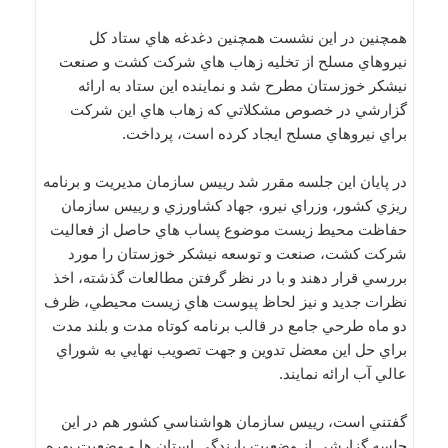
همچنین در اين نشست همچنين دغدغه هاي ستاد كل
نيروهاي مسلح از تخليه زهاب هاي شركت كشت و صنعت
نيشكر خوزستان مطرح شد و نماينده اين ستاد به ارائه
گزارشي در خصوص مشكلاتي كه زهاب هاي اين شركت
براي نيروهاي مسلح ايجاد كرده است، پرداخت.
در پايان اين جلسه مقرر شد رييس سازمان مديريت و برنامه
ريزي كشور، وزراي نيرو، جهاد كشاورزي و رييس سازمان
حفاظت محيط زيست موضوع پساب هاي حاصل از فعاليت
شركت كشت، صنعت و توسعه نيشكر خوزستان را مورد
بررسي قرار دهند و با در نظر گرفتن مطالعات گذشته، اخذ
نظرات جديد و نيز لحاظ پيوست هاي زيست محيطي، ظرف
دو ماه طرحي جامع در قالب برنامه كوتاه مدت و بلند مدت
براي حل اين معضل تدوين و جهت تصويب نهايي به شوراي
عالي آب ارائه نمايند.
گفتني است، رييس سازمان هواشناسي كشور هم در اين
جلسه گزارشي از وضعيت بارندگي استان ها و وضعيت بهره