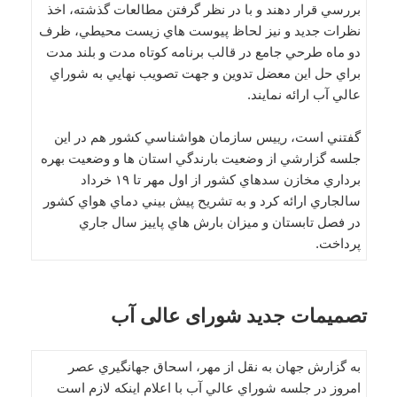
بررسي قرار دهند و با در نظر گرفتن مطالعات گذشته، اخذ
نظرات جديد و نيز لحاظ پيوست هاي زيست محيطي، ظرف
دو ماه طرحي جامع در قالب برنامه كوتاه مدت و بلند مدت
براي حل اين معضل تدوين و جهت تصويب نهايي به شوراي
عالي آب ارائه نمايند.
گفتني است، رييس سازمان هواشناسي كشور هم در اين
جلسه گزارشي از وضعيت بارندگي استان ها و وضعيت بهره
برداري مخازن سدهاي كشور از اول مهر تا ۱۹ خرداد
سالجاري ارائه كرد و به تشريح پيش بيني دماي هواي كشور
در فصل تابستان و ميزان بارش هاي پاييز سال جاري
پرداخت.
تصمیمات جدید شورای عالی آب
به گزارش جهان به نقل از مهر، اسحاق جهانگيري عصر
امروز در جلسه شوراي عالي آب با اعلام اینکه لازم است