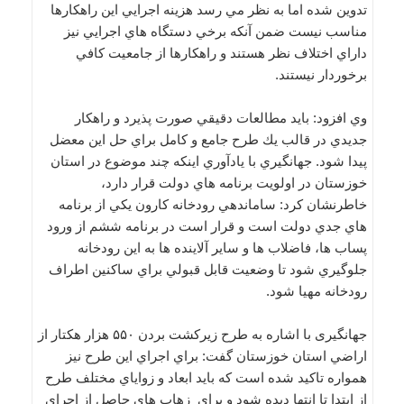
تدوين شده اما به نظر مي رسد هزينه اجرايي اين راهكارها
مناسب نيست ضمن آنكه برخي دستگاه هاي اجرايي نيز
داراي اختلاف نظر هستند و راهكارها از جامعيت كافي
برخوردار نيستند.
وي افزود: بايد مطالعات دقيقي صورت پذيرد و راهكار
جديدي در قالب يك طرح جامع و كامل براي حل اين معضل
پيدا شود. جهانگيري با يادآوري اينكه چند موضوع در استان
خوزستان در اولويت برنامه هاي دولت قرار دارد،
خاطرنشان كرد: ساماندهي رودخانه كارون يكي از برنامه
هاي جدي دولت است و قرار است در برنامه ششم از ورود
پساب ها، فاضلاب ها و ساير آلاينده ها به اين رودخانه
جلوگيري شود تا وضعيت قابل قبولي براي ساكنين اطراف
رودخانه مهيا شود.
جهانگیری با اشاره به طرح زيركشت بردن ۵۵۰ هزار هكتار از
اراضي استان خوزستان گفت: براي اجراي اين طرح نيز
همواره تاكيد شده است كه بايد ابعاد و زواياي مختلف طرح
از ابتدا تا انتها ديده شود و براي زهاب هاي حاصل از اجراي