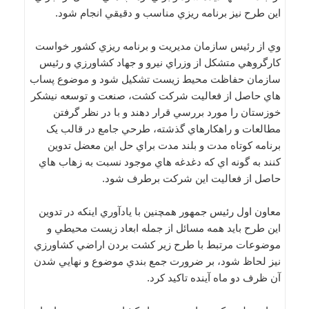
اين طرح نيز برنامه ريزي مناسب و دقيقي انجام شود.
وي از رئیس سازمان مديريت و برنامه ريزي كشور خواست
كارگروهي متشكل از وزراي نيرو و جهاد كشاورزي و رئيس
سازمان حفاظت محيط زيست تشكيل شود و موضوع پساب
هاي حاصل از فعاليت شركت كشت، صنعت و توسعه نيشكر
خوزستان را مورد بررسي قرار دهند و با در نظر گرفتن
مطالعات و راهكارهاي گذشته، طرحي جامع در قالب يک
برنامه كوتاه مدت و بلند مدت براي حل اين معضل تدوين
كنند به گونه اي كه دغدغه هاي موجود نسبت به زهاب هاي
حاصل از فعاليت اين شركت برطرف شود.
معاون اول رئیس جمهور همچنين با يادآوري اينكه در تدوين
اين طرح بايد همه مسائل از جمله ابعاد زيست محيطي و
موضوعات مرتبط با طرح زير كشت بردن اراضي كشاورزي
نيز لحاظ شود، بر ضرورت جمع بندي موضوع و نهايي شدن
آن ظرف دو ماه آينده تاكيد كرد.