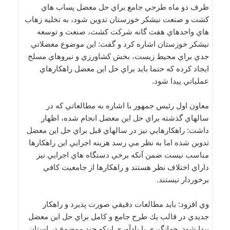
ظرف دو ماه طرحي جامع براي حل معضل پساب هاي
كشت و صنعت نيشكر خوزستان تدوين شود، به تخليه زهاب
هاي واحدهاي هفت گانه شركت كشت، صنعت و توسعه
نيشكر خوزستان اشاره کرد و گفت: اين موضوع معضلاتي
جدي براي محيط زيست، بخش كشاورزي و نيروهاي مسلح
ايجاد كرده كه حتما بايد براي حل اين معضل راهكارهاي
عملياتي پيدا شود.
معاون اول رئيس جمهور با اشاره به مطالعاتي كه در
سالهاي گذشته براي حل اين معضل انجام شده، اظهار
داشت: راهكارهايي نيز در سالهاي قبل براي حل اين معضل
تدوين شده اما به نظر مي رسد هزينه اجرايي اين راهكارها
مناسب نيست ضمن آنكه برخي دستگاه هاي اجرايي نيز
داراي اختلاف نظر هستند و راهكارها از جامعيت كافي
برخوردار نيستند.
وي افزود: بايد مطالعات دقيقي صورت پذيرد و راهكار
جديدي در قالب يك طرح جامع و كامل براي حل اين معضل
پيدا شود. جهانگيري با يادآوري اينكه چند موضوع در استان