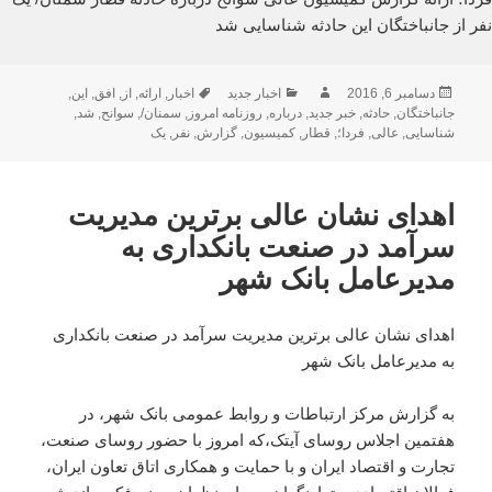
نفر از جانباختگان این حادثه شناسایی شد
ارسال
نویسنده
دسته‌ها
برچسب‌ها
دسامبر 6, 2016
اخبار جدید
اخبار
,
ارائه
,
از
,
افق
,
این
,
شده
جانباختگان
,
حادثه
,
خبر جدید
,
درباره
,
روزنامه امروز
,
سمنان/
,
سوانح
,
شد
,
در
شناسایی
,
عالی
,
فردا؛
,
قطار
,
کمیسیون
,
گزارش
,
نفر
,
یک
اهدای نشان عالی برترین مدیریت
سرآمد در صنعت بانکداری به
مدیرعامل بانک شهر
اهدای نشان عالی برترین مدیریت سرآمد در صنعت بانکداری
به مدیرعامل بانک شهر
به گزارش مرکز ارتباطات و روابط عمومی بانک شهر، در
هفتمین اجلاس روسای آیتک،‌که امروز با حضور روسای صنعت،
تجارت و اقتصاد ایران و با حمایت و همکاری اتاق تعاون ایران،