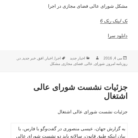
مشکل شورای عالی فضای مجازی در اجرا
بک لینک رنک 6
دانلود سرا
ارسال
نویسنده
دسته‌ها
برچسب‌ها
می 4, 2016
اخبار جدید
اجرا
,
اخبار
,
افق
,
خبر جدید
,
در
,
شده
روزنامه امروز
,
شورای
,
عالی
,
فضای
,
مجازی
,
مشکل
در
جزئیات نشست شورای عالی
اشتغال
جزئیات نشست شورای عالی اشتغال
به گزارش جهان، عیسی منصوری در گفت‌وگو با فارس، با
بیان اینکه طبق قانون، سالانه باید دو نشست شورای عالی