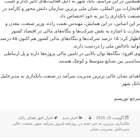
همچنین در این مراسم، بانک شهر به دلیل فعالیت‌های تاثیر گذار و کسب
افتخارات بین المللی، نشان ملی برترین سازمان دانش محور و کارآمد در
صنعت بانکداری را نیز به خود اختصاص داد.
بر این اساس، در این همایش، مهندس نعمت زاده، وزیر صنعت، معدن و
تجارت با اشاره به نقش شرکت‌ها و بنگاه‌های مالی در اقتصاد کشور
اظهار کرد: ۱۵ درصد شرکت‌ها و بنگاه‌های مالی کشور هم اکنون ۸۵ درصد
تولید ناخالص ملی را دردست دارند.
وی افزود: بنگاه‌ها توان بالایی در تامین مالی پروژه‌ها دارند و پل ارتباطی
مناسبی بین صنایع متوسط و کوچک هستند.
اهدای نشان عالی برترین مدیریت سرآمد در صنعت بانکداری به مدیرعامل
بانک شهر
مرجع توریسم
ارسال
نویسنده
دسته‌ها
برچسب‌ها
آگوست 16, 2016
اخبار جدید
اخبار
,
افق
,
اهدای
,
بانک
,
شده
بانک‌داری
,
برترین
,
به
,
خبر جدید
,
در
,
روزنامه امروز
,
سرآمد
,
شهر
,
صنعت
,
عالی
,
در
مدیرعامل
,
مدیریت
,
نشان