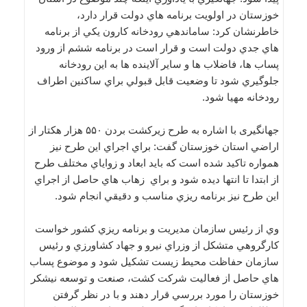
خوزستان در اولويت برنامه هاي دولت قرار دارد،
خاطرنشان كرد: ساماندهي رودخانه كارون يكي از برنامه
هاي جدي دولت است و قرار است در برنامه ششم از ورود
پساب ها، فاضلاب ها و ساير آلاينده ها به اين رودخانه
جلوگيري شود تا وضعيت قابل قبولي براي ساكنين اطراف
رودخانه مهيا شود.
جهانگیری با اشاره به طرح زيركشت بردن ۵۵۰ هزار هكتار از
اراضي استان خوزستان گفت: براي اجراي اين طرح نيز
همواره تاكيد شده است كه بايد ابعاد و زواياي مختلف طرح
از ابتدا تا انتها ديده شود و براي زهاب هاي حاصل از اجراي
اين طرح نيز برنامه ريزي مناسب و دقيقي انجام شود.
وي از رئیس سازمان مديريت و برنامه ريزي كشور خواست
كارگروهي متشكل از وزراي نيرو و جهاد كشاورزي و رئيس
سازمان حفاظت محيط زيست تشكيل شود و موضوع پساب
هاي حاصل از فعاليت شركت كشت، صنعت و توسعه نيشكر
خوزستان را مورد بررسي قرار دهند و با در نظر گرفتن