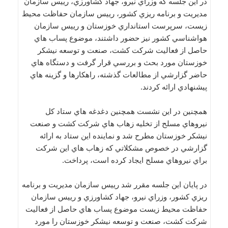
در اين جلسه كه وزراي نيرو، جهاد كشاورزي، رييس سازمان
مديريت و برنامه ريزي كشور، رييس سازمان حفاظت محيط
زيست، سرپرست استانداري خوزستان و رييس سازمان
هواشناسي كشور نيز حضور داشتند، موضوع پساب هاي
حاصل از فعاليت شركت كشت، صنعت و توسعه نيشكر
خوزستان مورد بحث و بررسي قرار گرفت و دستگاه هاي
حاضر گزارشي از مطالعات گذشته، راهكارها و گزينه هاي
پيشنهادي ارائه كردند.
همچنین در اين نشست همچنين دغدغه هاي ستاد كل
نيروهاي مسلح از تخليه زهاب هاي شركت كشت و صنعت
نيشكر خوزستان مطرح شد و نماينده اين ستاد به ارائه
گزارشي در خصوص مشكلاتي كه زهاب هاي اين شركت
براي نيروهاي مسلح ايجاد كرده است، پرداخت.
در پايان اين جلسه مقرر شد رييس سازمان مديريت و برنامه
ريزي كشور، وزراي نيرو، جهاد كشاورزي و رييس سازمان
حفاظت محيط زيست موضوع پساب هاي حاصل از فعاليت
شركت كشت، صنعت و توسعه نيشكر خوزستان را مورد