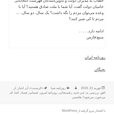
خطاب به مدیران دولت و تدوین‌کنندگان فهرست انتخاباتی
حامیان دولت گفت: آیا شما با ملت صادق هستید؟ آیا با
وعده می‌توان مردم را نگه داشت؟ یک سال، دو سال، …
مردم تا کی صبر کنند؟
ادامه دارد. . . . .
منبع:فارس
روزنامه ایران
نخبگان
ارسال
نویسنده
دسته‌ها
برچسب‌ها
فوریه 21, 2016
روزنامه صبا
«کرسنت»
,
آن
,
اخبار
,
از
,
شده
افق
,
بررسی
,
به
,
خبر جدید
,
رفسنجانی
,
روزنامه امروز
,
عصبانی
,
فساد
,
کجا
,
که
,
در
می‌خورد
,
می‌شود؟
,
هاشمی
با افتخار نیرو گرفته از WordPress