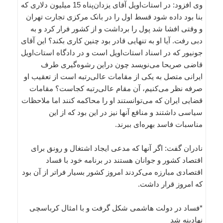
وی افزود: در استات‌اویل آقای یزدان‌پناه 15 میلیون دلاری که
بنا بود داده شود قسط اول را در بانک مرکزی تجارت تهران
و وقتی افشا شد پول را برداشت و از کشور فرار کرد و به
دبی رفت. آیا او به تنهایی قادر بود چنین کاری بکند؟ این آقای
جونیور که در اسناد استات‌اویل است و در دادگاه استات‌اویل
قاضی صریحا می‌نویسد چون دراین رشوه‌گیری طرف
ایرانی متصل به یکی از مقامات عالی‌رتبه است از تعقیب او
صرفه نظر می‌کنیم، آن مقام عالی‌رتبه کجاست؟ مقامات
قضایی ایران که می‌توانستند او را محاکمه کنند اما ملاحظات
سیاسی داشتند و منافع آنها نیز در این بود که از این
مناسبات فاسد بهره‌ای ببرند.
نادران گفت: اگر آنها که مدعی ایجاد اشتغال و رونق برای
اقتصاد کشور و جوانان هستند در برنامه خود با فساد
اقتصادی مبارزه می‌کردند امروز کشور بسیار فراتر از آن بود
که امروز قرار داشت.
*فساد در دولت هاشمی شکل گرفت و با امثال کرباسچی
نهادینه شد