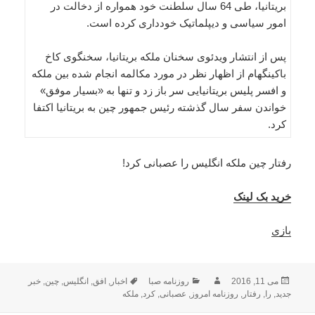
بریتانیا، طی 64 سال سلطنت خود همواره از دخالت در
امور سیاسی و دیپلماتیک خودداری کرده است.
پس از انتشار ویدئوی سخنان ملکه بریتانیا، سخنگوی کاخ
باکینگهام از اظهار نظر در مورد مکالمه انجام شده بین ملکه
و افسر پلیس بریتانیایی سر باز زد و تنها به «بسیار موفق»
خواندن سفر سال گذشته رئیس جمهور چین به بریتانیا اکتفا
کرد.
رفتار چین ملکه انگلیس را عصبانی کرد!
خرید بک لینک
بازی
ارسال
نویسنده
دسته‌ها
برچسب‌ها
می 11, 2016
روزنامه صبا
اخبار
,
افق
,
انگلیس
,
چین
,
خبر
شده
جدید
,
را
,
رفتار
,
روزنامه امروز
,
عصبانی
,
کرد
,
ملکه
در