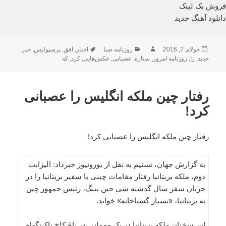
فروش بک لینک
دانلود آهنگ جدید
ارسال
نویسنده
دسته‌ها
برچسب‌ها
جولای 7, 2016
روزنامه صبا
اخبار
,
افق
,
پرسپولیس
,
خبر
شده
جدید
,
را
,
روزنامه امروز
,
ستاره
,
عصبانی
,
عکس‌هایی
,
کرد
,
که
در
رفتار چین ملکه انگلیس را عصبانی
کرد!
رفتار چین ملکه انگلیس را عصبانی کرد!
به گزارش جهان، تسنیم به نقل از یورونیوز خبرداد: الیزابت
دوم، ملکه بریتانیا رفتار مقامات چینی با سفیر بریتانیا را در
جریان سفر سال گذشته شی جین پینگ، رئیس جمهور چین
به بریتانیا، «بسیار گستاخانه» خواند.
این سخنان ملکه بریتانیا در یک مهمانی در باغ کاخ باکینگهام